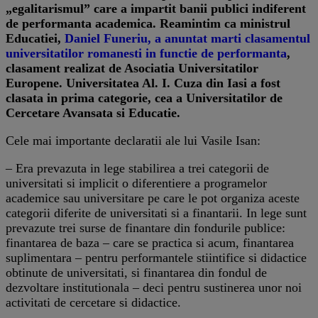
„egalitarismul” care a impartit banii publici indiferent
de performanta academica. Reamintim ca ministrul
Educatiei,
Daniel Funeriu, a anuntat marti clasamentul
universitatilor romanesti in functie de performanta
,
clasament realizat de Asociatia Universitatilor
Europene. Universitatea Al. I. Cuza din Iasi a fost
clasata in prima categorie, cea a Universitatilor de
Cercetare Avansata si Educatie.
Cele mai importante declaratii ale lui Vasile Isan:
– Era prevazuta in lege stabilirea a trei categorii de
universitati si implicit o diferentiere a programelor
academice sau universitare pe care le pot organiza aceste
categorii diferite de universitati si a finantarii. In lege sunt
prevazute trei surse de finantare din fondurile publice:
finantarea de baza – care se practica si acum, finantarea
suplimentara – pentru performantele stiintifice si didactice
obtinute de universitati, si finantarea din fondul de
dezvoltare institutionala – deci pentru sustinerea unor noi
activitati de cercetare si didactice.