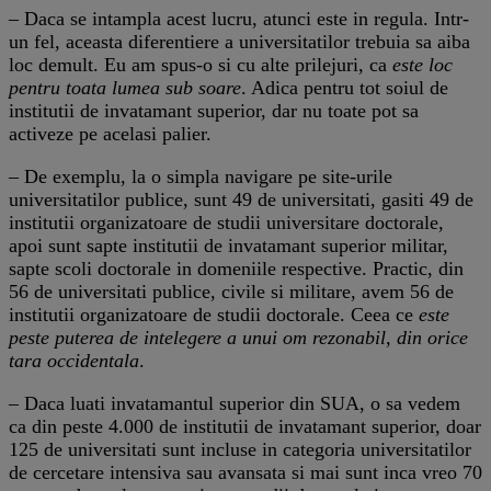
– Daca se intampla acest lucru, atunci este in regula. Intr-
un fel, aceasta diferentiere a universitatilor trebuia sa aiba
loc demult. Eu am spus-o si cu alte prilejuri, ca
este loc
pentru toata lumea sub soare
. Adica pentru tot soiul de
institutii de invatamant superior, dar nu toate pot sa
activeze pe acelasi palier.
– De exemplu, la o simpla navigare pe site-urile
universitatilor publice, sunt 49 de universitati, gasiti 49 de
institutii organizatoare de studii universitare doctorale,
apoi sunt sapte institutii de invatamant superior militar,
sapte scoli doctorale in domeniile respective. Practic, din
56 de universitati publice, civile si militare, avem 56 de
institutii organizatoare de studii doctorale. Ceea ce
este
peste puterea de intelegere a unui om rezonabil, din orice
tara occidentala
.
– Daca luati invatamantul superior din SUA, o sa vedem
ca din peste 4.000 de institutii de invatamant superior, doar
125 de universitati sunt incluse in categoria universitatilor
de cercetare intensiva sau avansata si mai sunt inca vreo 70