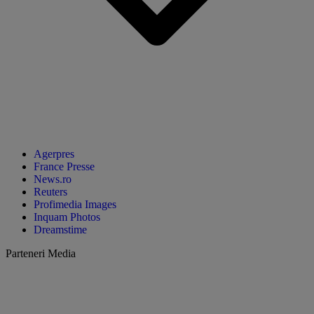
Agerpres
France Presse
News.ro
Reuters
Profimedia Images
Inquam Photos
Dreamstime
Parteneri Media