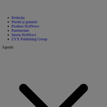
Redacția
Premii și granturi
Produse HotNews
Parteneriate
Istoria HotNews
ZYX Publishing Group
Agentii