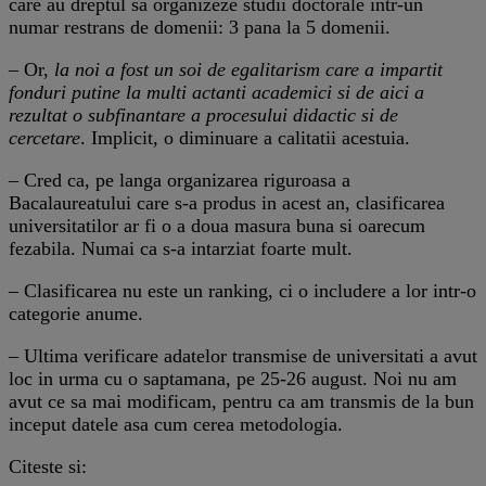
care au dreptul sa organizeze studii doctorale intr-un
numar restrans de domenii: 3 pana la 5 domenii.
– Or,
la noi a fost un soi de egalitarism care a impartit
fonduri putine la multi actanti academici si de aici a
rezultat o subfinantare a procesului didactic si de
cercetare
. Implicit, o diminuare a calitatii acestuia.
– Cred ca, pe langa organizarea riguroasa a
Bacalaureatului care s-a produs in acest an, clasificarea
universitatilor ar fi o a doua masura buna si oarecum
fezabila. Numai ca s-a intarziat foarte mult.
– Clasificarea nu este un ranking, ci o includere a lor intr-o
categorie anume.
– Ultima verificare adatelor transmise de universitati a avut
loc in urma cu o saptamana, pe 25-26 august. Noi nu am
avut ce sa mai modificam, pentru ca am transmis de la bun
inceput datele asa cum cerea metodologia.
Citeste si: