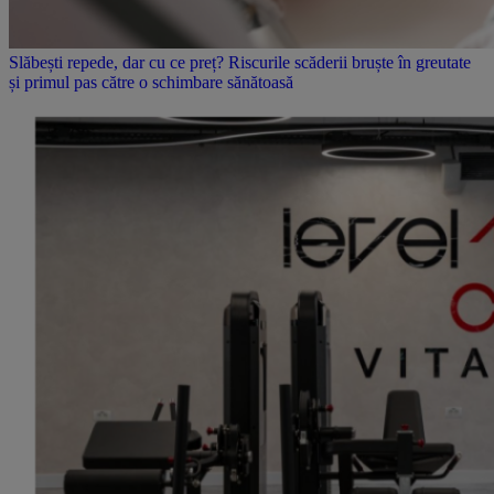
Slăbești repede, dar cu ce preț? Riscurile scăderii bruște în greutate
și primul pas către o schimbare sănătoasă