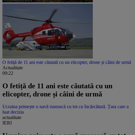
O fetiță de 11 ani este căutată cu un elicopter, drone și câini de urmă
Actualitate
09:22
O fetiță de 11 ani este căutată cu un
elicopter, drone și câini de urmă
Ucraina primește o navă rusească cu tot cu încărcătură. Țara care a
luat decizia
actualitate
IERI