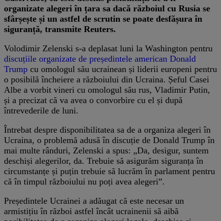
organizate alegeri în țara sa dacă războiul cu Rusia se
sfârșește și un astfel de scrutin se poate desfășura în
siguranță, transmite Reuters.
Volodimir Zelenski s-a deplasat luni la Washington pentru
discuțiile organizate de președintele american Donald
Trump
cu omologul său ucrainean și liderii europeni pentru
o posibilă încheiere a războiului din Ucraina. Șeful Casei
Albe a vorbit vineri cu omologul său rus, Vladimir Putin,
și a precizat că va avea o convorbire cu el și după
întrevederile de luni.
Întrebat despre disponibilitatea sa de a organiza alegeri în
Ucraina, o problemă adusă în discuție de Donald Trump în
mai multe rânduri, Zelenski a spus: „Da, desigur, suntem
deschiși alegerilor, da. Trebuie să asigurăm siguranța în
circumstanțe și puțin trebuie să lucrăm în parlament pentru
că în timpul războiului nu poți avea alegeri”.
Președintele Ucrainei a adăugat că este necesar un
armistițiu în război astfel încât ucrainenii să aibă