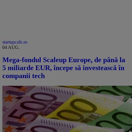
startupcafe.ro
04 AUG.
Mega-fondul Scaleup Europe, de până la
5 miliarde EUR, începe să investească în
companii tech