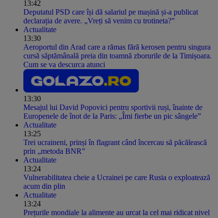
13:42
Deputatul PSD care își dă salariul pe mașină și-a publicat
declarația de avere. „Vreți să venim cu trotineta?”
Actualitate
13:30
Aeroportul din Arad care a rămas fără kerosen pentru singura
cursă săptămânală preia din toamnă zborurile de la Timișoara.
Cum se va descurca atunci
13:30
Mesajul lui David Popovici pentru sportivii ruși, înainte de
Europenele de înot de la Paris: „Îmi fierbe un pic sângele”
Actualitate
13:25
Trei ucraineni, prinși în flagrant când încercau să păcălească
prin „metoda BNR”
Actualitate
13:24
Vulnerabilitatea cheie a Ucrainei pe care Rusia o exploatează
acum din plin
Actualitate
13:24
Prețurile mondiale la alimente au urcat la cel mai ridicat nivel