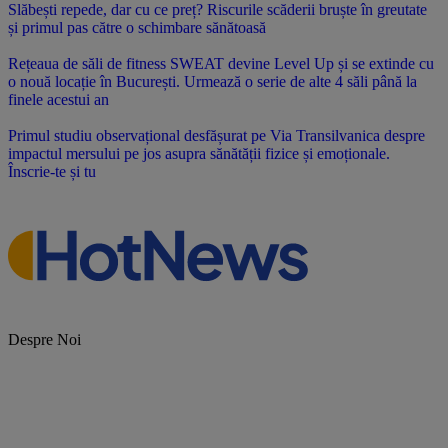
Slăbești repede, dar cu ce preț? Riscurile scăderii bruște în greutate
și primul pas către o schimbare sănătoasă
Rețeaua de săli de fitness SWEAT devine Level Up și se extinde cu
o nouă locație în București. Urmează o serie de alte 4 săli până la
finele acestui an
Primul studiu observațional desfășurat pe Via Transilvanica despre
impactul mersului pe jos asupra sănătății fizice și emoționale.
Înscrie-te și tu
Despre Noi