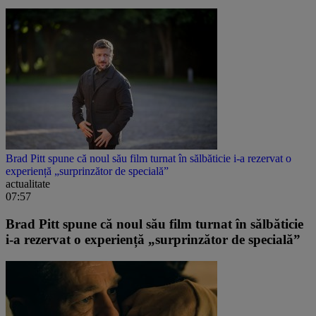
Brad Pitt spune că noul său film turnat în sălbăticie i-a rezervat o
experiență „surprinzător de specială”
actualitate
07:57
Brad Pitt spune că noul său film turnat în sălbăticie
i-a rezervat o experiență „surprinzător de specială”