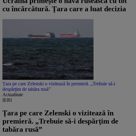
Ucraina primește o navă rusească cu tot
cu încărcătură. Țara care a luat decizia
Țara pe care Zelenski o vizitează în premieră. „Trebuie să-i
despărţim de tabăra rusă”
Actualitate
IERI
Țara pe care Zelenski o vizitează în
premieră. „Trebuie să-i despărţim de
tabăra rusă”