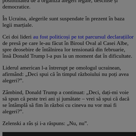
posibilitatea de a organiza alegeri legale, deschise și
democratice.
În Ucraina, alegerile sunt suspendate în prezent în baza
legii marțiale.
Cei doi lideri
au fost politicoși pe tot parcursul declarațiilor
de presă pe care le-au făcut în Biroul Oval al Casei Albe,
spre deosebire de întâlnirea lor tensionată din februarie,
însă Donald Trump l-a pus la un moment dat în dificultate.
Liderul american l-a întrerupt pe omologul ucrainean,
afirmând: „Deci spui că în timpul războiului nu poți avea
alegeri?”.
Zâmbind, Donald Trump a continuat: „Deci, dați-mi voie
să spun că peste trei ani și jumătate – vrei să spui că dacă
se întâmplă să fim în război cu cineva nu vor mai fi
alegeri?”.
Zelenski a râs și i-a răspuns: „Nu, nu”.