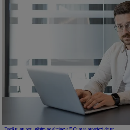
„Dacă tu nu poți, găsim pe altcineva!” Cum te protejezi de un