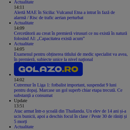
Actualitate
14:11
Alertă MAE în Sicilia: Vulcanul Etna a intrat în fază de
alarmă / Risc de trafic aerian perturbat
Actualitate
14:09
Cercetătorii au creat în premieră virusuri ce nu există în natură
folosind AI: „Capacitatea există acum”
Actualitate
14:05
Examenul pentru obținerea titlului de medic specialist va avea,
în premieră, subiecte unice la nivel național
14:02
Cutremur în Liga 1: fotbalist important, suspendat 9 luni
pentru dopaj. Marcase un gol superb chiar etapa trecută. Ce
substanță a consumat
Update
13:51
Atac armat într-o școală din Thailanda. Un elev de 14 ani și-a
ucis bunicii, apoi a deschis focul în clase / Peste 30 de răniți și
5 morți
Actualitate