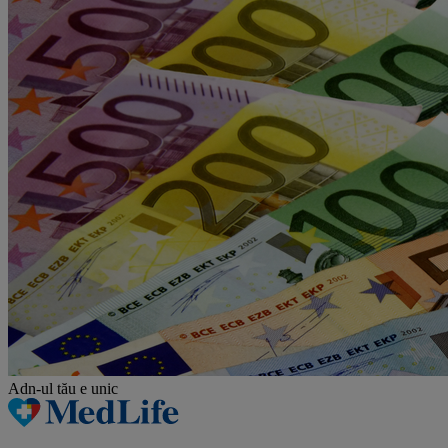
Adn-ul tău
e unic