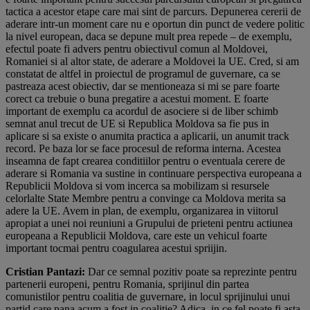
tactica a acestor etape care mai sint de parcurs. Depunerea cererii de
aderare intr-un moment care nu e oportun din punct de vedere politic
la nivel european, daca se depune mult prea repede – de exemplu,
efectul poate fi advers pentru obiectivul comun al Moldovei,
Romaniei si al altor state, de aderare a Moldovei la UE. Cred, si am
constatat de altfel in proiectul de programul de guvernare, ca se
pastreaza acest obiectiv, dar se mentioneaza si mi se pare foarte
corect ca trebuie o buna pregatire a acestui moment. E foarte
important de exemplu ca acordul de asociere si de liber schimb
semnat anul trecut de UE si Republica Moldova sa fie pus in
aplicare si sa existe o anumita practica a aplicarii, un anumit track
record. Pe baza lor se face procesul de reforma interna. Acestea
inseamna de fapt crearea conditiilor pentru o eventuala cerere de
aderare si Romania va sustine in continuare perspectiva europeana a
Republicii Moldova si vom incerca sa mobilizam si resursele
celorlalte State Membre pentru a convinge ca Moldova merita sa
adere la UE. Avem in plan, de exemplu, organizarea in viitorul
apropiat a unei noi reuniuni a Grupului de prieteni pentru actiunea
europeana a Republicii Moldova, care este un vehicul foarte
important tocmai pentru coagularea acestui spriijin.
Cristian Pantazi:
Dar ce semnal pozitiv poate sa reprezinte pentru
partenerii europeni, pentru Romania, sprijinul din partea
comunistilor pentru coalitia de guvernare, in locul sprijinului unui
partid care pana acum a fost in coalitie? Adica, in ce fel poate fi asta