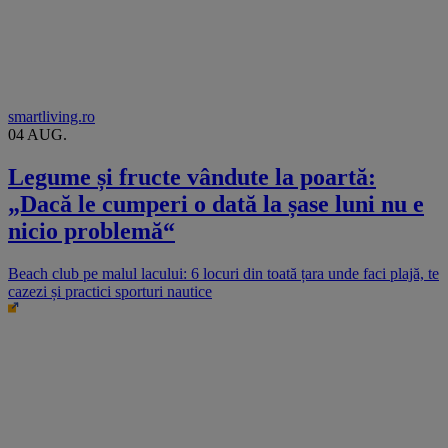
smartliving.ro
04 AUG.
Legume și fructe vândute la poartă:
„Dacă le cumperi o dată la șase luni nu e
nicio problemă“
Beach club pe malul lacului: 6 locuri din toată țara unde faci plajă, te
cazezi și practici sporturi nautice