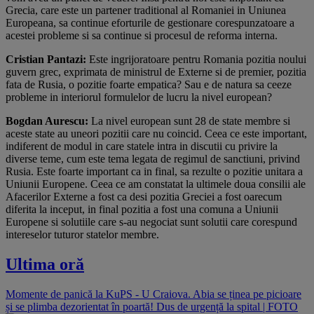
Grecia, care este un partener traditional al Romaniei in Uniunea
Europeana, sa continue eforturile de gestionare corespunzatoare a
acestei probleme si sa continue si procesul de reforma interna.
Cristian Pantazi:
Este ingrijoratoare pentru Romania pozitia noului
guvern grec, exprimata de ministrul de Externe si de premier, pozitia
fata de Rusia, o pozitie foarte empatica? Sau e de natura sa ceeze
probleme in interiorul formulelor de lucru la nivel european?
Bogdan Aurescu:
La nivel european sunt 28 de state membre si
aceste state au uneori pozitii care nu coincid. Ceea ce este important,
indiferent de modul in care statele intra in discutii cu privire la
diverse teme, cum este tema legata de regimul de sanctiuni, privind
Rusia. Este foarte important ca in final, sa rezulte o pozitie unitara a
Uniunii Europene. Ceea ce am constatat la ultimele doua consilii ale
Afacerilor Externe a fost ca desi pozitia Greciei a fost oarecum
diferita la inceput, in final pozitia a fost una comuna a Uniunii
Europene si solutiile care s-au negociat sunt solutii care corespund
intereselor tuturor statelor membre.
Ultima oră
Momente de panică la KuPS - U Craiova. Abia se ținea pe picioare
și se plimba dezorientat în poartă! Dus de urgență la spital | FOTO