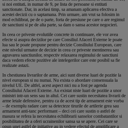
si noi entitati, in numar de 9, pe lista de persoane si entitati
sanctionate. Dar, in acelasi timp, sa amanam aplicarea efectiva a
acestei decizii cu o saptamana. Prin urmare, am vrut sa folosim in
mod echilibrat, pe de o parte, forta de presiune pe care o are regimul
de sanctiuni si pe de alta parte, sa dam o sansa acestor negocieri.
In ceea ce priveste evolutiile concrete in continuare, ele vor avea
efecte si asupra decizilor pe care Consiliul Afaceri Externe le poate
lua sau le poate propune pentru decizie Consiliului European, care
este nivelul urmator de decizie in ceea ce priveste mentinerea sau
agravarea sanctiunilor, respectiv relaxarea regimului de sanctiuni
daca vedem efecte pozitive ale intelegerilor care este posibil sa fie
realizate astazi.
In chestiunea livrarilor de arme, aici sunt diverse luari de pozitie la
nivel european si nu numai. Nu exista o abordare consensuala la
nivelul UE. De altfel, acest aspect nici nu a fost pe agenda
Consiliului Afaceri Externe. Au existat niste luari de pozitie a unor
ministri intr-un sens sau in altul. Cei care sustin necesitatea livrarii de
arme letale defensive, pentru ca de acest tip de armament este vorba
– de exemplu radare care sa detecteze tirurile de artilerie grea sau
armament anti-tanc performant – deci cei care sustin o astfel de
masura se refera la necesitatea echilibrarii sanselor combatantilor si
posibilitatea de a oferi ucrainenilor sansa sa se apere. Cei care se
opun unei astfel de initiative au in vedere efectul de amplificare a