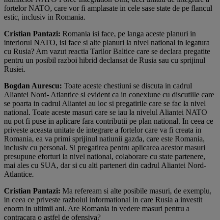
fortelor NATO, care vor fi amplasate in cele sase state de pe flancul
estic, inclusiv in Romania.
Cristian Pantazi:
Romania isi face, pe langa aceste planuri in
interiorul NATO, isi face si alte planuri la nivel national in legatura
cu Rusia? Am vazut reactia Tarilor Baltice care se declara pregatite
pentru un posibil razboi hibrid declansat de Rusia sau cu sprijinul
Rusiei.
Bogdan Aurescu:
Toate aceste chestiuni se discuta in cadrul
Aliantei Nord- Atlantice si evident ca in conexiune cu discutiile care
se poarta in cadrul Aliantei au loc si pregatirile care se fac la nivel
national. Toate aceste masuri care se iau la nivelul Aliantei NATO
nu pot fi puse in aplicare fara contributii pe plan national. In ceea ce
priveste aceasta unitate de integrare a fortelor care va fi creata in
Romania, ea va primi sprijinul natiunii gazda, care este Romania,
inclusiv cu personal. Si pregatirea pentru aplicarea acestor masuri
presupune eforturi la nivel national, colaborare cu state partenere,
mai ales cu SUA, dar si cu alti parteneri din cadrul Aliantei Nord-
Atlantice.
Cristian Pantazi:
Ma refeream si alte posibile masuri, de exemplu,
in ceea ce priveste razboiul informational in care Rusia a investit
enorm in ultimii ani. Are Romania in vedere masuri pentru a
contracara o astfel de ofensiva?