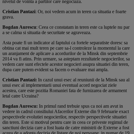
nivelul de vointa a partilor care negociaza.
Cristian Pantazi
: Or, noi vedem acum in teren ca situatia e foarte
grava.
Bogdan Aurescu
: Ceea ce constatam in teren este ca luptele nu par
a se calma si situatia de securitate se agraveaza.
Asta poate fi un indicator al faptului ca fortele separatiste doresc sa
obtina cat mai mult teren pe care sa-l controleze la momentul la care
un aranjament de aplicare a acordurilor de la Minsk din septembrie
2014 va fi atins. Prin urmare, sa asteptam rezultatele negocierilor, sa
vedem care sunt efectele acestor negocieri asupra situatiei din teren,
dupa care putem evident sa facem o evaluare mai ampla.
Cristian Pantazi:
In cazul unui esec al reuniunii de la Minsk sau al
unui esec al implementarii unui eventual acord negociat ziele
acestea, care este pozitia Romaniei fata de furnizarea de armament
letal catre Ucraina?
Bogdan Aurescu:
In primul rand trebuie spus ca noi am avut in
vedere in cadrul consiliului Afacerilor Externe din 9 februarie exact
pespectivele evolutiei negocierilor, respectiv perspectivele situatiei
din teren. Este si motivul pentru care in ceea ce priveste regimul de
sanctiuni decizia care a fost luata de catre ministrii de Externe a fost
aceea de a adopta decizia de listare de noi persoane, in numar de 19,