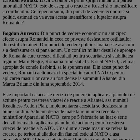
Cristian Pantazi:
Daca Ucraina va primi sprijin militar din partea
unor aliati NATO, este de asteptat o reactie a Rusiei si o intensificare
a conflictului. Ce repercursiuni, din punct de vedere economic si
politic, estimati ca va avea acesta intensificare a luptelor asupra
Romaniei?
Bogdan Aurescu:
Din punct de vedere economic nu anticipez
efecte asupra Romaniei in ceea ce priveste desfasurare ostilitatilor
din estul Ucrainei. Din punct de vedere politic situatia este asa cum
s-a desfasurat ca si pana acum. Un conflict militar destul de aproape
de Romania care creeaza dificultati pentru securitatea si stabilitatea
regiunii Marii Negre, Romania fiind stat al UE si al NATO, cel mai
apropiat de zonele fierbinti, sa le spunem asa. Din acest punct de
vedere, Romania actioneaza in special in cadrul NATO pentru
aplicarea masurilor care au fost decise la summitul Aliantei din
Marea Britanie din luna septembrie 2014.
Este important ca aceaste decizii de punere in aplicare a planului de
actiune pentru cresterea vitezei de reactie a Aliantei, asa numitul
Readiness Action Plan, implementarea acestuia se desfasoara in
bune conditii. Salutam deciziile luate la reuniunea recenta a
ministrilor Apararii ai NATO, care pe 5 februarie au luat o serie
decizii tocmai in aplicarea planului de actiune pentru cresterea
vitezei de reactie a NATO. Una dintre aceste masuri se refera la
crearea pe teritoriul aliatilor din flancul estic al NATO a asa
numitelor NATO Force Integration Unit, deci unitati de integrare a