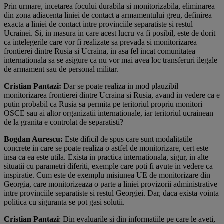
Prin urmare, incetarea focului durabila si monitorizabila, eliminarea
din zona adiacenta liniei de contact a armamentului greu, definirea
exacta a liniei de contact intre provinciile separatiste si restul
Ucrainei. Si, in masura in care acest lucru va fi posibil, este de dorit
ca intelegerile care vor fi realizate sa prevada si monitorizarea
frontierei dintre Rusia si Ucraina, in asa fel incat comunitatea
internationala sa se asigure ca nu vor mai avea loc transferuri ilegale
de armament sau de personal militar.
Cristian Pantazi:
Dar se poate realiza in mod plauzibil
monitorizarea frontierei dintre Ucraina si Rusia, avand in vedere ca e
putin probabil ca Rusia sa permita pe teritoriul propriu monitori
OSCE sau ai altor organizatii internationale, iar teritoriul ucrainean
de la granita e controlat de separatisti?
Bogdan Aurescu:
Este dificil de spus care sunt modalitatile
concrete in care se poate realiza o astfel de monitorizare, cert este
insa ca ea este utila. Exista in practica internationala, sigur, in alte
situatii cu parametri diferiti, exemple care poti fi avute in vedere ca
inspiratie. Cum este de exemplu misiunea UE de monitorizare din
Georgia, care monitorizeaza o parte a liniei provizorii administrative
intre provinciile separatiste si restul Georgiei. Dar, daca exista vointa
politica cu siguranta se pot gasi solutii.
Cristian Pantazi
: Din evaluarile si din informatiile pe care le aveti,