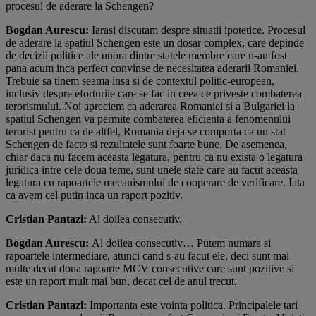
procesul de aderare la Schengen?
Bogdan Aurescu:
Iarasi discutam despre situatii ipotetice. Procesul
de aderare la spatiul Schengen este un dosar complex, care depinde
de decizii politice ale unora dintre statele membre care n-au fost
pana acum inca perfect convinse de necesitatea aderarii Romaniei.
Trebuie sa tinem seama insa si de contextul politic-european,
inclusiv despre eforturile care se fac in ceea ce priveste combaterea
terorismului. Noi apreciem ca aderarea Romaniei si a Bulgariei la
spatiul Schengen va permite combaterea eficienta a fenomenului
terorist pentru ca de altfel, Romania deja se comporta ca un stat
Schengen de facto si rezultatele sunt foarte bune. De asemenea,
chiar daca nu facem aceasta legatura, pentru ca nu exista o legatura
juridica intre cele doua teme, sunt unele state care au facut aceasta
legatura cu rapoartele mecanismului de cooperare de verificare. Iata
ca avem cel putin inca un raport pozitiv.
Cristian Pantazi:
Al doilea consecutiv.
Bogdan Aurescu:
Al doilea consecutiv… Putem numara si
rapoartele intermediare, atunci cand s-au facut ele, deci sunt mai
multe decat doua rapoarte MCV consecutive care sunt pozitive si
este un raport mult mai bun, decat cel de anul trecut.
Cristian Pantazi:
Importanta este vointa politica. Principalele tari