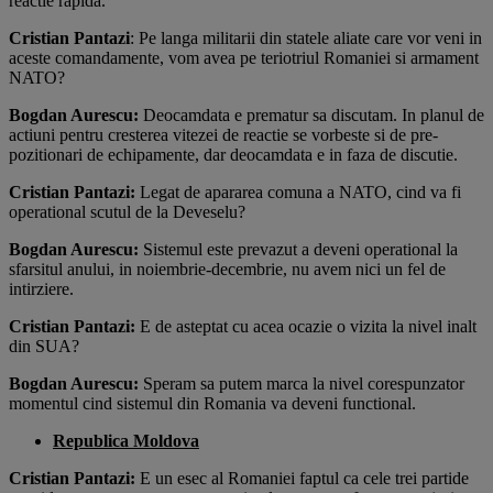
reactie rapida.
Cristian Pantazi
: Pe langa militarii din statele aliate care vor veni in
aceste comandamente, vom avea pe teriotriul Romaniei si armament
NATO?
Bogdan Aurescu:
Deocamdata e prematur sa discutam. In planul de
actiuni pentru cresterea vitezei de reactie se vorbeste si de pre-
pozitionari de echipamente, dar deocamdata e in faza de discutie.
Cristian Pantazi:
Legat de apararea comuna a NATO, cind va fi
operational scutul de la Deveselu?
Bogdan Aurescu:
Sistemul este prevazut a deveni operational la
sfarsitul anului, in noiembrie-decembrie, nu avem nici un fel de
intirziere.
Cristian Pantazi:
E de asteptat cu acea ocazie o vizita la nivel inalt
din SUA?
Bogdan Aurescu:
Speram sa putem marca la nivel corespunzator
momentul cind sistemul din Romania va deveni functional.
Republica Moldova
Cristian Pantazi:
E un esec al Romaniei faptul ca cele trei partide