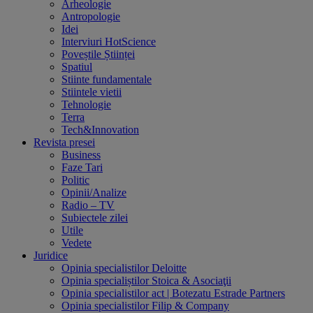
Arheologie
Antropologie
Idei
Interviuri HotScience
Poveștile Științei
Spatiul
Stiinte fundamentale
Stiintele vietii
Tehnologie
Terra
Tech&Innovation
Revista presei
Business
Faze Tari
Politic
Opinii/Analize
Radio – TV
Subiectele zilei
Utile
Vedete
Juridice
Opinia specialistilor Deloitte
Opinia specialiștilor Stoica & Asociaţii
Opinia specialistilor act | Botezatu Estrade Partners
Opinia specialistilor Filip & Company