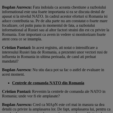
Bogdan Aurescu:
Fara indoiala ca aceasta chestiune a razboiului
informational este una foarte importanta si ea se discuta destul de
apasat si la nivelul NATO. In cadrul acestor eforturi si Romania isi
aduce contributia sa. Pe de alta parte nu am constatat o foarte mare
focalizare, cel putin pana in momentul de fata, a razboiului
informational al Rusiei sau al altor factori straini din est cu privire la
Romania. Este important ca avem in vedere si monitorizam foarte
atent ceea ce se intampla.
Cristian Pantazi:
In acest registru, ati notat o intensificare a
interesului Rusiei fata de Romania, a prezentei unor vectori rusi de
influenta in Romania in ultima perioada, de cand ati preluat
mandatul?
Bogdan Aurescu
: Nu stiu daca pot sa fac o astfel de evaluare in
acest moment.
Centrele de comanda NATO din Romania
Cristian Pantazi:
Revenim la centrele de comanda ale NATO in
Romania; unde vor fi ele amplasate?
Bogdan Aurescu:
Cred ca MApN este cel mai in masura sa dea
detalii cu privire la amplasarea lor. De fapt, amplasarea lui, pentru ca