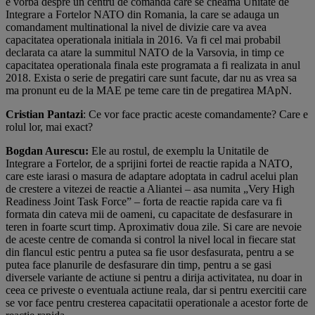
e vorba despre un centru de comanda care se cheama Unitate de
Integrare a Fortelor NATO din Romania, la care se adauga un
comandament multinational la nivel de divizie care va avea
capacitatea operationala initiala in 2016. Va fi cel mai probabil
declarata ca atare la summitul NATO de la Varsovia, in timp ce
capacitatea operationala finala este programata a fi realizata in anul
2018. Exista o serie de pregatiri care sunt facute, dar nu as vrea sa
ma pronunt eu de la MAE pe teme care tin de pregatirea MApN.
Cristian Pantazi
: Ce vor face practic aceste comandamente? Care e
rolul lor, mai exact?
Bogdan Aurescu:
Ele au rostul, de exemplu la Unitatile de
Integrare a Fortelor, de a sprijini fortei de reactie rapida a NATO,
care este iarasi o masura de adaptare adoptata in cadrul acelui plan
de crestere a vitezei de reactie a Aliantei – asa numita „Very High
Readiness Joint Task Force” – forta de reactie rapida care va fi
formata din cateva mii de oameni, cu capacitate de desfasurare in
teren in foarte scurt timp. Aproximativ doua zile. Si care are nevoie
de aceste centre de comanda si control la nivel local in fiecare stat
din flancul estic pentru a putea sa fie usor desfasurata, pentru a se
putea face planurile de desfasurare din timp, pentru a se gasi
diversele variante de actiune si pentru a dirija activitatea, nu doar in
ceea ce priveste o eventuala actiune reala, dar si pentru exercitii care
se vor face pentru cresterea capacitatii operationale a acestor forte de