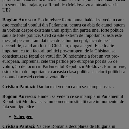
un semnal incurajator, ca Republica Moldova vrea intr-adevar in
UE?
Bogdan Aurescu:
E o intrebare foarte buna, haideti sa vedem care
este rezultatul votului din Parlament, pentru ca abia de atunci putem
sa vorbim despre existenta unui sprijin din partea unei forte politice
sau alte forte politice. Cred ca este extrem de important si asta este
mesajul pe care l-am dat inca de la bun inceput, inca de pe 1
decembrie, cand am fost la Chisinau, dupa alegeri. Este foarte
important ca toti factorii politici pro-europeni de la Chisinau sa
constientizeze faptul ca votul din 30 noiembrie a fost un vot pro-
european. Impreuna, cele trei partide pro-europene pot da 55 de
voturi, 55 de locuri in Parlamentul Republicii Moldova. Prin urmare,
este extrem de important ca aceasta clasa politica si actorii politici sa
raspunda acestei cerinte a votantilor…
Cristian Pantazi:
Dar tocmai vedem ca nu se-ntampla asta…
Bogdan Aurescu:
Haideti sa vedem ce se intampla in Parlamentul
Republicii Moldova si sa nu comentam situatii care in momentul de
fata sunt ipotetice.
Schengen
Cristian Pantazi:
Va cere Romania decuplarea de Bulgaria in