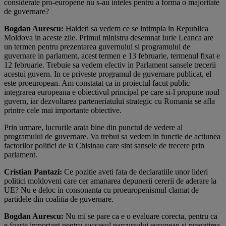
considerate pro-europene nu s-au inteles pentru a forma o majoritate
de guvernare?
Bogdan Aurescu:
Haideti sa vedem ce se intimpla in Republica
Moldova in aceste zile. Primul ministru desemnat Iurie Leanca are
un termen pentru prezentarea guvernului si programului de
guvernare in parlament, acest termen e 13 februarie, termenul fixat e
12 februarie. Trebuie sa vedem efectiv in Parlament sansele trecerii
acestui guvern. In ce priveste programul de guvernare publicat, el
este proeuropean. Am constatat ca in proiectul facut public
integrarea europeana e obiectivul principal pe care si-l propune noul
guvern, iar dezvoltarea parteneriatului strategic cu Romania se afla
printre cele mai importante obiective.
Prin urmare, lucrurile arata bine din punctul de vedere al
programului de guvernare. Va trebui sa vedem in functie de actiunea
factorilor politici de la Chisinau care sint sansele de trecere prin
parlament.
Cristian Pantazi:
Ce pozitie aveti fata de declaratiile unor lideri
politici moldoveni care cer amanarea depunerii cererii de aderare la
UE? Nu e deloc in consonanta cu proeuropenismul clamat de
partidele din coalitia de guvernare.
Bogdan Aurescu:
Nu mi se pare ca e o evaluare corecta, pentru ca
e foarte important pentru succesul parcursului european si pregatirea