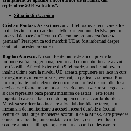
aranjament de aplicare a acordurilor de la Minsk din
septembrie 2014 va fi atins”.
Situatia din Ucraina
Cristian Pantazi:
Astazi (miercuri, 11 februarie, ziua in care a fost
luat interviul – n.red) are loc la Minsk o reuniune decisiva pentru
procesul de pace din Ucraina. Ce contine propunerea franco-
germana? Presupun ca toti membrii UE au fost informati despre
continutul acestei propuneri.
Bogdan Aurescu:
Nu sunt foarte multe detalii cu privire la
propunerea franco-germana, pentru ca la momentul in care a avut
loc Consiliul Afaceri Externe din 9 februarie, atunci cand ne-am
intalnit ultima oara la nivelul UE, aceasta propunere era inca in curs
de negociere cu partea rusa si, evident, cu partea ucraineana. Prin
urmare, foarte multe elemente concrete nu au fost disponibile. Insa,
cred ca este foarte important ca acest document – care se negociaza
si care reprezinta baza pentru intalnirea de astazi – este foarte
important ca acest document de implementare a acordurilor de la
Minsk sa se refere la o incetare a focului durabila pe teren, la un
mecanism de monitorizare a acestei incetari durabile a focului.
Pentru ca, iata, dupa incheierea acordului de la Minsk, care prevedea
o incetare a focului, am constatat ca in teren, desi a avut loc o
scadere a intensitatii luptelor, ele nu au disparut cu desavarsire.