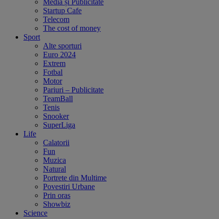
Media și Publicitate
Startup Cafe
Telecom
The cost of money
Sport
Alte sporturi
Euro 2024
Extrem
Fotbal
Motor
Pariuri – Publicitate
TeamBall
Tenis
Snooker
SuperLiga
Life
Calatorii
Fun
Muzica
Natural
Portrete din Multime
Povestiri Urbane
Prin oras
Showbiz
Science