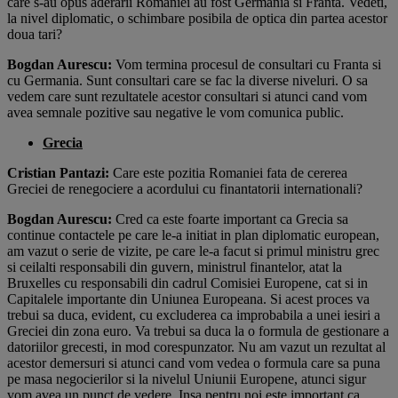
care s-au opus aderarii Romaniei au fost Germania si Franta. Vedeti,
la nivel diplomatic, o schimbare posibila de optica din partea acestor
doua tari?
Bogdan Aurescu:
Vom termina procesul de consultari cu Franta si
cu Germania. Sunt consultari care se fac la diverse niveluri. O sa
vedem care sunt rezultatele acestor consultari si atunci cand vom
avea semnale pozitive sau negative le vom comunica public.
Grecia
Cristian Pantazi:
Care este pozitia Romaniei fata de cererea
Greciei de renegociere a acordului cu finantatorii internationali?
Bogdan Aurescu:
Cred ca este foarte important ca Grecia sa
continue contactele pe care le-a initiat in plan diplomatic european,
am vazut o serie de vizite, pe care le-a facut si primul ministru grec
si ceilalti responsabili din guvern, ministrul finantelor, atat la
Bruxelles cu responsabili din cadrul Comisiei Europene, cat si in
Capitalele importante din Uniunea Europeana. Si acest proces va
trebui sa duca, evident, cu excluderea ca improbabila a unei iesiri a
Greciei din zona euro. Va trebui sa duca la o formula de gestionare a
datoriilor grecesti, in mod corespunzator. Nu am vazut un rezultat al
acestor demersuri si atunci cand vom vedea o formula care sa puna
pe masa negocierilor si la nivelul Uniunii Europene, atunci sigur
vom avea un punct de vedere. Insa pentru noi este important ca