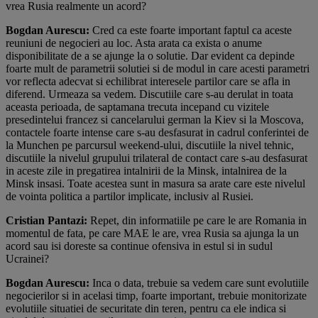
vrea Rusia realmente un acord?
Bogdan Aurescu:
Cred ca este foarte important faptul ca aceste
reuniuni de negocieri au loc. Asta arata ca exista o anume
disponibilitate de a se ajunge la o solutie. Dar evident ca depinde
foarte mult de parametrii solutiei si de modul in care acesti parametri
vor reflecta adecvat si echilibrat interesele partilor care se afla in
diferend. Urmeaza sa vedem. Discutiile care s-au derulat in toata
aceasta perioada, de saptamana trecuta incepand cu vizitele
presedintelui francez si cancelarului german la Kiev si la Moscova,
contactele foarte intense care s-au desfasurat in cadrul conferintei de
la Munchen pe parcursul weekend-ului, discutiile la nivel tehnic,
discutiile la nivelul grupului trilateral de contact care s-au desfasurat
in aceste zile in pregatirea intalnirii de la Minsk, intalnirea de la
Minsk insasi. Toate acestea sunt in masura sa arate care este nivelul
de vointa politica a partilor implicate, inclusiv al Rusiei.
Cristian Pantazi:
Repet, din informatiile pe care le are Romania in
momentul de fata, pe care MAE le are, vrea Rusia sa ajunga la un
acord sau isi doreste sa continue ofensiva in estul si in sudul
Ucrainei?
Bogdan Aurescu:
Inca o data, trebuie sa vedem care sunt evolutiile
negocierilor si in acelasi timp, foarte important, trebuie monitorizate
evolutiile situatiei de securitate din teren, pentru ca ele indica si