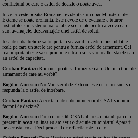
conflictului pe care o astfel de decizie o poate avea.
In ce priveste pozitia Romaniei, evident ca nu doar Ministerul de
Externe se poate pronunta. Este nevoie de o evaluare a tuturor
institutiilor din sistemul national de securitate pentru a vedea care
sunt avantajele, dezavantajele unei astfel de solutii.
Insa discutia trebuie sa fie purtata si avand in vedere posibilitatile
reale pe care un stat le are pentru a furniza astfel de armament. Cel
mai important este sa se pronunte intr-un sens sau in altul statele care
au astfel de capacitati.
Cristian Pantazi:
Romania poate sa furnizeze catre Ucraina tipul de
armament de care ati vorbit?
Bogdan Aurescu:
Nu Ministerul de Externe este cel in masura sa
raspunda la o astfel de intrebare.
Cristian Pantazi:
A existat o discutie in interiorul CSAT sau intre
factorii de decizie?
Bogdan Aurescu:
Dupa cum stiti, CSAT-ul nu s-a intalnit pana in
prezent in acest an, insa eu am avut o discutie cu ministrul Apararii
pe aceasta tema. Deci procesul de reflectie este in curs.