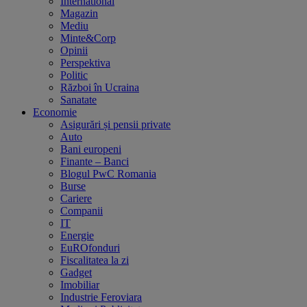
International
Magazin
Mediu
Minte&Corp
Opinii
Perspektiva
Politic
Război în Ucraina
Sanatate
Economie
Asigurări și pensii private
Auto
Bani europeni
Finante – Banci
Blogul PwC Romania
Burse
Cariere
Companii
IT
Energie
EuROfonduri
Fiscalitatea la zi
Gadget
Imobiliar
Industrie Feroviara