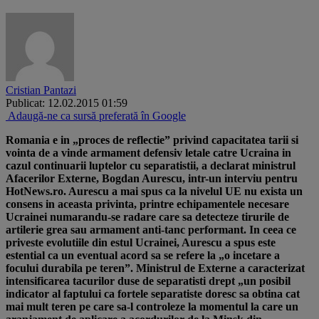
Cristian Pantazi
Publicat: 12.02.2015 01:59
Adaugă-ne ca sursă preferată în Google
Romania e in „proces de reflectie” privind capacitatea tarii si
vointa de a vinde armament defensiv letale catre Ucraina in
cazul continuarii luptelor cu separatistii, a declarat ministrul
Afacerilor Externe, Bogdan Aurescu, intr-un interviu pentru
HotNews.ro. Aurescu a mai spus ca la nivelul UE nu exista un
consens in aceasta privinta, printre echipamentele necesare
Ucrainei numarandu-se radare care sa detecteze tirurile de
artilerie grea sau armament anti-tanc performant. In ceea ce
priveste evolutiile din estul Ucrainei, Aurescu a spus este
estential ca un eventual acord sa se refere la „o incetare a
focului durabila pe teren”. Ministrul de Externe a caracterizat
intensificarea tacurilor duse de separatisti drept „un posibil
indicator al faptului ca fortele separatiste doresc sa obtina cat
mai mult teren pe care sa-l controleze la momentul la care un