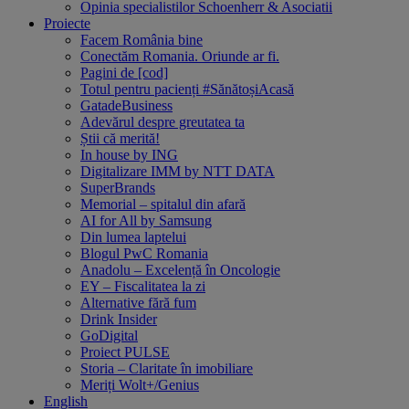
Opinia specialistilor Schoenherr & Asociatii
Proiecte
Facem România bine
Conectăm Romania. Oriunde ar fi.
Pagini de [cod]
Totul pentru pacienți #SănătoșiAcasă
GatadeBusiness
Adevărul despre greutatea ta
Știi că merită!
In house by ING
Digitalizare IMM by NTT DATA
SuperBrands
Memorial – spitalul din afară
AI for All by Samsung
Din lumea laptelui
Blogul PwC Romania
Anadolu – Excelență în Oncologie
EY – Fiscalitatea la zi
Alternative fără fum
Drink Insider
GoDigital
Proiect PULSE
Storia – Claritate în imobiliare
Meriți Wolt+/Genius
English