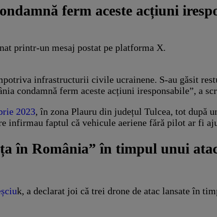
ondamnă ferm aceste acțiuni iresp
nat printr-un mesaj postat pe platforma X.
otriva infrastructurii civile ucrainene. S-au găsit res
ânia condamnă ferm aceste acțiuni iresponsabile”, a sc
brie 2023
, în zona Plauru din județul Tulcea, tot după u
infirmau faptul că vehicule aeriene fără pilot ar fi ajun
ița în România” în timpul unui atac
eșciu
k, a declarat joi că trei drone de atac lansate în t