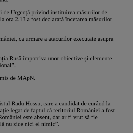
 de Urgență privind instituirea măsurilor de
 la ora 2.13 a fost declarată încetarea măsurilor
mâniei, ca urmare a atacurilor executate asupra
ația Rusă împotriva unor obiective și elemente
ional”.
nsmis de MApN.
vistul Radu Hossu, care a candidat de curând la
ție legat de faptul că teritoriul României a fost
mâniei este absent, dar ar fi vrut să fie
ă nu zice nici el nimic”.