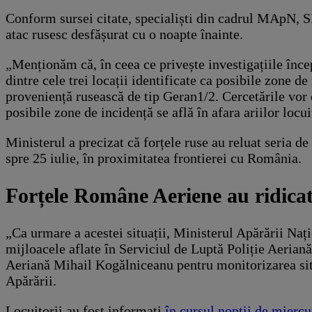
Conform sursei citate, specialiști din cadrul MApN, SRI
atac rusesc desfășurat cu o noapte înainte.
„Menționăm că, în ceea ce privește investigațiile înce
dintre cele trei locații identificate ca posibile zone de
proveniență rusească de tip Geran1/2. Cercetările vor c
posibile zone de incidență se află în afara ariilor lo
Ministerul a precizat că forțele ruse au reluat seria d
spre 25 iulie, în proximitatea frontierei cu România.
Forțele Române Aeriene au ridicat
„Ca urmare a acestei situații, Ministerul Apărării Nați
mijloacele aflate în Serviciul de Luptă Poliție Aeria
Aeriană Mihail Kogălniceanu pentru monitorizarea situ
Apărării.
Locuitorii au fost informați
în cursul nopții de miercu