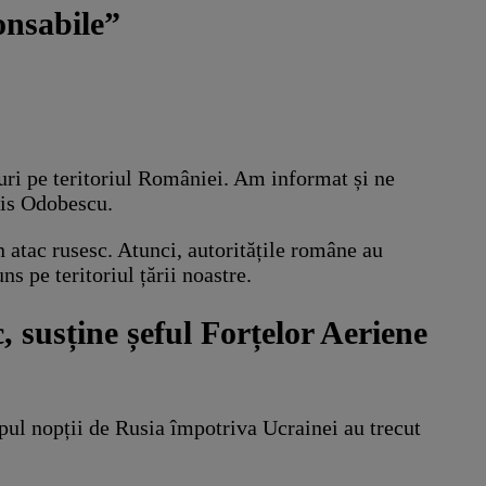
onsabile”
turi pe teritoriul României. Am informat și ne
ris Odobescu.
n atac rusesc. Atunci, autoritățile române au
s pe teritoriul țării noastre.
, susține șeful Forțelor Aeriene
impul nopții de Rusia împotriva Ucrainei au trecut