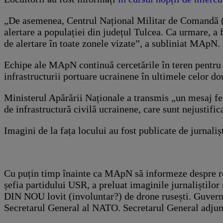
„De asemenea, Centrul Național Militar de Comandă (nu
alertare a populației din județul Tulcea. Ca urmare, a 
de alertare în toate zonele vizate”, a subliniat MApN.
Echipe ale MApN continuă cercetările în teren pentru 
infrastructurii portuare ucrainene în ultimele celor do
Ministerul Apărării Naționale a transmis „un mesaj f
de infrastructură civilă ucrainene, care sunt nejustific
Imagini de la fața locului au fost publicate de jurnaliș
Cu puțin timp înainte ca MApN să informeze despre rest
șefia partidului USR, a preluat imaginile jurnaliștilor 
DIN NOU lovit (involuntar?) de drone rusești. Guvernu
Secretarul General al NATO. Secretarul General adjun