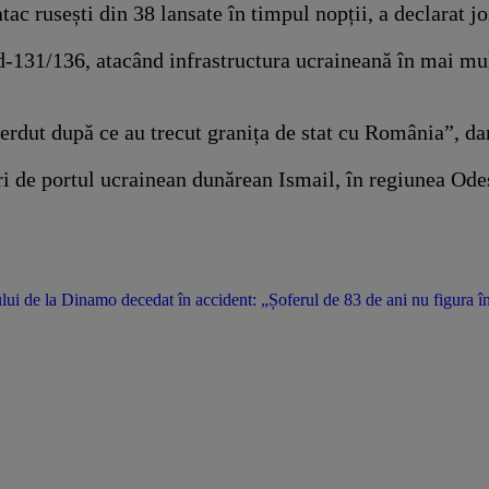
ac rusești din 38 lansate în timpul nopții, a declarat jo
d-131/136, atacând infrastructura ucraineană în mai mul
pierdut după ce au trecut granița de stat cu România”, da
ri de portul ucrainean dunărean Ismail, în regiunea Odes
i de la Dinamo decedat în accident: „Șoferul de 83 de ani nu figura în