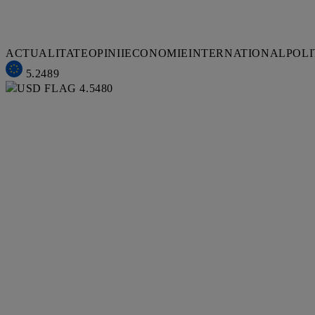
ACTUALITATE
OPINII
ECONOMIE
INTERNATIONAL
POLI
5.2489
4.5480