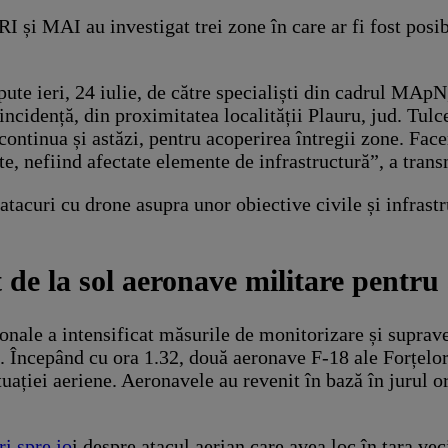
 și MAI au investigat trei zone în care ar fi fost posibi
pute ieri, 24 iulie, de către specialiști din cadrul MA
 incidență, din proximitatea localității Plauru, jud. Tulc
ontinua și astăzi, pentru acoperirea întregii zone. Face
cuite, nefiind afectate elemente de infrastructură”, a t
e atacuri cu drone asupra unor obiective civile și infras
 de la sol aeronave militare pentru
onale a intensificat măsurile de monitorizare și suprave
nă. Începând cu ora 1.32, două aeronave F-18 ale Forțel
ației aeriene. Aeronavele au revenit în bază în jurul o
ri spre jo
i despre atacul aerian care avea loc în țara vec