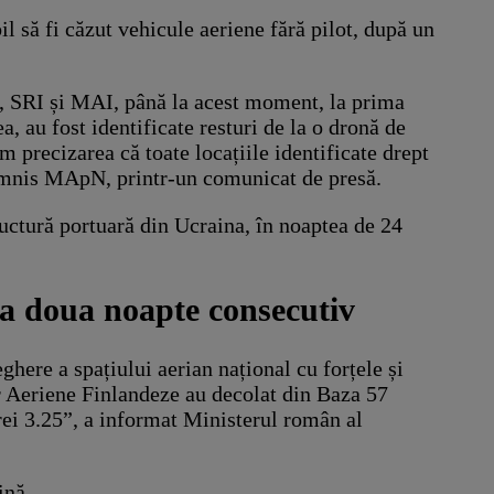
l să fi căzut vehicule aeriene fără pilot, după un
pN, SRI și MAI, până la acest moment, la prima
ea, au fost identificate resturi de la o dronă de
m precizarea că toate locațiile identificate drept
ransmnis MApN, printr-un comunicat de presă.
tructură portuară din Ucraina, în noaptea de 24
 a doua noapte consecutiv
ghere a spațiului aerian național cu forțele și
or Aeriene Finlandeze au decolat din Baza 57
rei 3.25”, a informat Ministerul român al
ină.