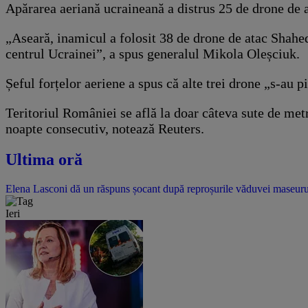
Apărarea aeriană ucraineană a distrus 25 de drone de at
„Aseară, inamicul a folosit 38 de drone de atac Shahe
centrul Ucrainei”, a spus generalul Mikola Oleșciuk.
Șeful forțelor aeriene a spus că alte trei drone „s-au 
Teritoriul României se află la doar câteva sute de met
noapte consecutiv, notează Reuters.
Ultima oră
Elena Lasconi dă un răspuns șocant după reproșurile văduvei maseurulu
Ieri