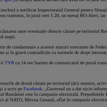
cleu) a notificat Inspectoratul General pentru Situații
fost transmis, în jurul orei 1.20, un mesaj RO-Alert, iar
căutarea unor eventuale obiecte căzute pe teritoriul Ro
uă nopți.
erm de condamnare a acestor atacuri executate de Feder
ate și în gravă contradicție cu normele de drept internaț
tii
TVR
cu 14 ore înainte de comunicatul de presă tra
urile de dronă căzute pe teritoriul țării noastre, acti
și a scris pe
Facebook
: „Guvernul nu a dat nicio informa
l României este în campanie electorală. Președintele Ro
ct al NATO, Mircea Geoană, aflat în campanie electoral