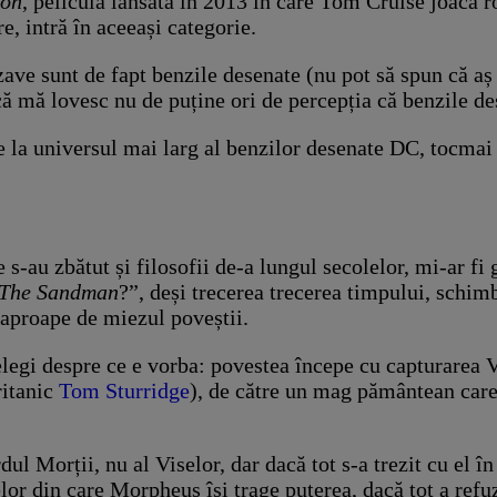
ion
, pelicula lansată în 2013 în care Tom Cruise joacă ro
e, intră în aceeași categorie.
ave sunt de fapt benzile desenate (nu pot să spun că aș f
ă mă lovesc nu de puține ori de percepția că benzile des
e la universul mai larg al benzilor desenate DC, tocmai 
-au zbătut și filosofii de-a lungul secolelor, mi-ar fi 
The Sandman
?”, deși trecerea trecerea timpului, schimb
 aproape de miezul poveștii.
țelegi despre ce e vorba: povestea începe cu capturarea
ritanic
Tom Sturridge
), de către un mag pământean care 
 Morții, nu al Viselor, dar dacă tot s-a trezit cu el în b
or din care Morpheus își trage puterea, dacă tot a refuza