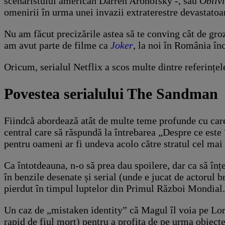
scenaristului american Darren Aronofsky -, sau
Obliv
omenirii în urma unei invazii extraterestre devastatoar
Nu am făcut precizările astea să te conving cât de groz
am avut parte de filme ca
Joker
, la noi în România înc
Oricum, serialul Netflix a scos multe dintre referințel
Povestea serialului The Sandman
Fiindcă abordează atât de multe teme profunde cu care s
central care să răspundă la întrebarea „Despre ce este
pentru oameni ar fi undeva acolo către stratul cel mai
Ca întotdeauna, n-o să prea dau spoilere, dar ca să în
în benzile desenate și serial (unde e jucat de actorul b
pierdut în timpul luptelor din Primul Război Mondial.
Un caz de „mistaken identity” că Magul îl voia pe Lordul
rapid de fiul mort) pentru a profita de pe urma obiectel