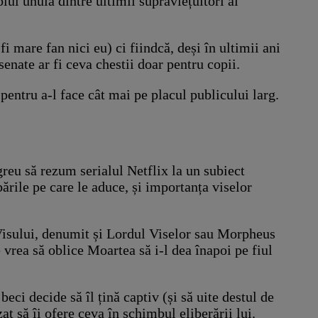
lul unuia dintre ultimii supraviețuitori ai
i mare fan nici eu) ci fiindcă, deși în ultimii ani
enate ar fi ceva chestii doar pentru copii.
pentru a-l face cât mai pe placul publicului larg.
greu să rezum serialul Netflix la un subiect
ările pe care le aduce, și importanța viselor
 Visului, denumit și Lordul Viselor sau Morpheus
vrea să oblice Moartea să i-l dea înapoi pe fiul
eci decide să îl țină captiv (și să uite destul de
t să îi ofere ceva în schimbul eliberării lui.