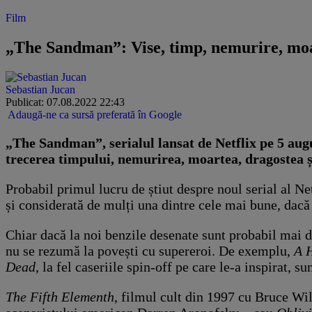
Film
„The Sandman”: Vise, timp, nemurire, moarte
Sebastian Jucan
Publicat: 07.08.2022 22:43
Adaugă-ne ca sursă preferată în Google
„The Sandman”, serialul lansat de Netflix pe 5 augu
trecerea timpului, nemurirea, moartea, dragostea și
Probabil primul lucru de știut despre noul serial al Ne
și considerată de mulți una dintre cele mai bune, dacă
Chiar dacă la noi benzile desenate sunt probabil mai 
nu se rezumă la povești cu supereroi. De exemplu,
A H
Dead
, la fel ca
seriile spin-off pe care le-a inspirat, s
The Fifth Elementh
, filmul cult din 1997 cu Bruce Wil