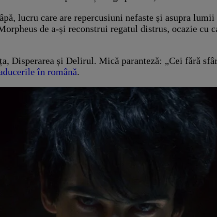
âpă, lucru care are repercusiuni nefaste și asupra lumii
Morpheus de a-și reconstrui regatul distrus, ocazie cu ca
, Disperarea și Delirul. Mică paranteză: „Cei fără sfârș
raducerile în română
.