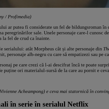
my / Profimedia)
lului ar putea fi considerate un fel de bildungsroman î
 peregrinărilor sale. Unele personaje care-l cunosc de c
la fel de crud ca înainte.
le serialului: atât Morpheus cât și alte personaje din
Th
it, personaje alb-negru cu care să empatizezi sau pe care
rsonaj pe care crezi că l-ai descifrat încă te poate surp
 puține ori materialul-sursă de la care au pornit e cev
a Vivienne Acheampong) e ceva mai statornică în convin
 în serie în serialul Netflix