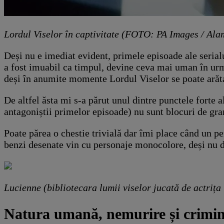
Lordul Viselor în captivitate (FOTO: PA Images / Ala
Deși nu e imediat evident, primele episoade ale seria
a fost imuabil ca timpul, devine ceva mai uman în urma
deși în anumite momente Lordul Viselor se poate arăta 
De altfel ăsta mi s-a părut unul dintre punctele forte a
antagoniștii primelor episoade) nu sunt blocuri de gran
Poate părea o chestie trivială dar îmi place când un pe
benzi desenate vin cu personaje monocolore, deși nu de
Lucienne (bibliotecara lumii viselor jucată de actriț
Natura umană, nemurire și criminali