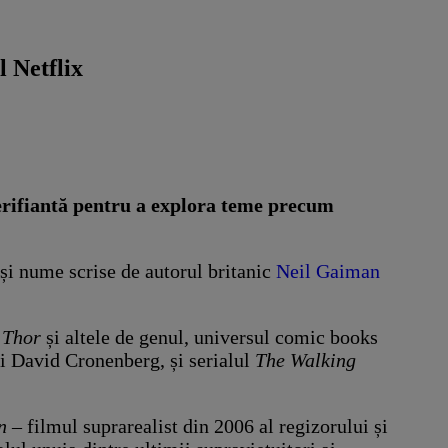
l Netflix
terifiantă pentru a explora teme precum
ași nume scrise de autorul britanic
Neil Gaiman
a
Thor
și altele de genul, universul comic books
ui David Cronenberg, și serialul
The Walking
n
– filmul suprarealist din 2006 al regizorului și