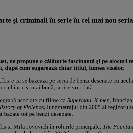
 și criminali în serie în cel mai nou seria
st, ne propune o călătorie fascinantă și pe alocuri 
, după cum sugerează chiar titlul, lumea viselor.
tflix e că se bazează pe seria de benzi desenate cu acel
 nu chiar cea mai bună, scrise vreodată.
degrabă asociate cu filme ca
Superman
,
X-men
, franciz
istory of Violence
, lungmetrajul din 2005 al regizorul
unt bazate tot pe benzi desenate.
lis și Mila Jovovich în rolurile principale,
The Fountai