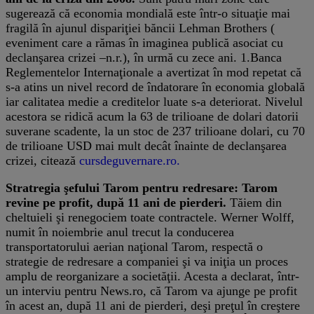
sugerează că economia mondială este într-o situaţie mai
fragilă în ajunul dispariţiei băncii Lehman Brothers (
eveniment care a rămas în imaginea publică asociat cu
declanşarea crizei –n.r.), în urmă cu zece ani. 1.Banca
Reglementelor Internaţionale a avertizat în mod repetat că
s-a atins un nivel record de îndatorare în economia globală
iar calitatea medie a creditelor luate s-a deteriorat. Nivelul
acestora se ridică acum la 63 de trilioane de dolari datorii
suverane scadente, la un stoc de 237 trilioane dolari, cu 70
de trilioane USD mai mult decât înainte de declanşarea
crizei, citează
cursdeguvernare.ro.
Stratregia şefului Tarom pentru redresare: Tarom
revine pe profit, după 11 ani de pierderi.
Tăiem din
cheltuieli şi renegociem toate contractele. Werner Wolff,
numit în noiembrie anul trecut la conducerea
transportatorului aerian naţional Tarom, respectă o
strategie de redresare a companiei şi va iniţia un proces
amplu de reorganizare a societăţii. Acesta a declarat, într-
un interviu pentru News.ro, că Tarom va ajunge pe profit
în acest an, după 11 ani de pierderi, deşi preţul în creştere