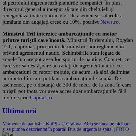
al petrolului îngreunează planurile companiei. În plus,
directorul general a început să taie din cheltuieli şi
renegociază toate contractele. De asemenea, salariile a
jumătate din angajaţi cresc cu 10%, potriivt
News.ro.
Ministrul Trif interzice ambarcațiunile cu motor
printre turiștii care înoată.
Ministrul Turismului, Bogdan
Trif, a aprobat, prin ordin de ministru, noi reglementări
privind agrementul nautic. Schimbările sunt legate de
zonele în care pot avea loc sporturile nautice. Concret, cei
care vor să desfăşoare activităţi de agrement nautic cu
ambarcaţiuni cu motor trebuie, de acum, să aibă delimitat
perimetrul în care pot lansa ambarcaţiunile la apă. De
asemenea, pe o distanţă de 300 de metri de la zona în care
turiştii pot înota vor avea acces doar ambarcaţiunile fără
motor, scrie
Capital.ro
.
Ultima oră
Momente de panică la KuPS - U Craiova. Abia se ținea pe picioare
și se plimba dezorientat în poartă! Dus de urgență la spital | FOTO