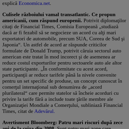
explică
Economica.net
.
Culisele războiului vamal transatlantic. Ce propun
americanii, cum răspund europenii.
Potrivit diplomaţilor
citaţi de Financial Times, Comisia Europeană „studiază
dacă ar fi fezabil să se negocieze un acord cu alţi mari
exportatori de automobile, precum SUA, Coreea de Sud şi
Japonia“. Un astfel de acord ar răspunde criticilor
formulate de Donald Trump, potrivit căruia sectorul auto
american este tratat în mod incorect şi de asemenea ar
reduce costul exporturilor pentru sectoarele auto ale altor
state participante. „În conformitate cu acest acord,
participanţii ar reduce tarifele până la nivele convenite
pentru un set specific de produse, un concept cunoscut în
comerţul internaţional sub denumirea de „acord
plurilateral“ care permite statelor să încheie acorduri cu
privire la tarife fără a include toate ţările membre ale
Organizaţiei Mondiale a Comerţului, subliniază Financial
Times, citat de
Adevărul.
Avertisment Bloomberg: Patru mari riscuri după zece
ani de la criza din 2008.
Sunt patru mari zone care