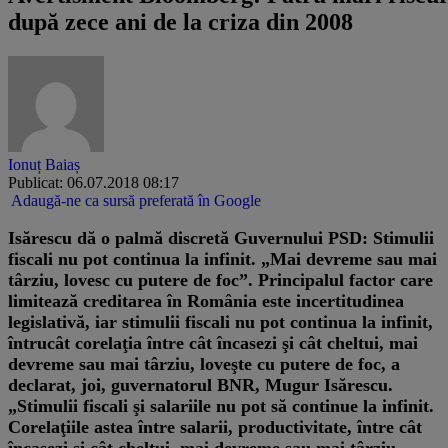
după zece ani de la criza din 2008
Ionuț Baiaș
Publicat: 06.07.2018 08:17
Adaugă-ne ca sursă preferată în Google
Isărescu dă o palmă discretă Guvernului PSD: Stimulii
fiscali nu pot continua la infinit. „Mai devreme sau mai
târziu, lovesc cu putere de foc”.
Principalul factor care
limitează creditarea în România este incertitudinea
legislativă, iar stimulii fiscali nu pot continua la infinit,
întrucât corelaţia între cât încasezi şi cât cheltui, mai
devreme sau mai târziu, loveşte cu putere de foc, a
declarat, joi, guvernatorul BNR, Mugur Isărescu.
„Stimulii fiscali şi salariile nu pot să continue la infinit.
Corelaţiile astea între salarii, productivitate, între cât
încasezi şi cât cheltui, mai devreme sau mai târziu