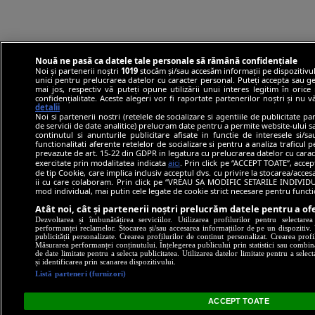
Nouă ne pasă ca datele tale personale să rămână confidențiale
Noi și partenerii noștri
1019
stocăm și/sau accesăm informații pe dispozitivul
unici pentru prelucrarea datelor cu caracter personal. Puteți accepta sau ge
mai jos, respectiv vă puteți opune utilizării unui interes legitim în ori
confidențialitate. Aceste alegeri vor fi raportate partenerilor noștri și nu 
detalii
Noi si partenerii nostri (retelele de socializare si agentiile de publicitate p
de servicii de date analitice) prelucram date pentru a permite website-ului 
continutul si anunturile publicitare afisate in functie de interesele si/s
functionalitati aferente retelelor de socializare si pentru a analiza traficul 
prevazute de art. 15-22 din GDPR in legatura cu prelucrarea datelor cu carac
exercitate prin modalitatea indicata
aici
. Prin click pe “ACCEPT TOATE”, accep
de tip Cookie, care implica inclusiv acceptul dvs. cu privire la stocarea/acce
ii cu care colaboram. Prin click pe “VREAU SA MODIFIC SETARILE INDIVIDUA
mod individual, mai putin cele legate de cookie strict necesare pentru funct
Atât noi, cât și partenerii noștri prelucrăm datele pentru a ofe
Dezvoltarea și îmbunătățirea serviciilor. Utilizarea profilurilor pentru selectare
performanței reclamelor. Stocarea și/sau accesarea informațiilor de pe un dispozitiv. U
publicității personalizate. Crearea profilurilor de conținut personalizat. Crearea profi
Măsurarea performanței conținutului. Înțelegerea publicului prin statistici sau combinaț
de date limitate pentru a selecta publicitatea. Utilizarea datelor limitate pentru a selec
și identificarea prin scanarea dispozitivului.
Listă parteneri (furnizori)
ACCEPT TOATE