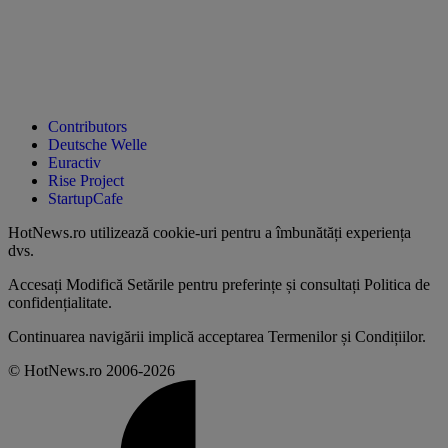
Contributors
Deutsche Welle
Euractiv
Rise Project
StartupCafe
HotNews.ro utilizează
cookie-uri pentru a îmbunătăți experiența
dvs
.
Accesați
Modifică Setările
pentru preferințe și consultați
Politica de
confidențialitate
.
Continuarea navigării implică acceptarea
Termenilor și Condițiilor
.
© HotNews.ro 2006-2026