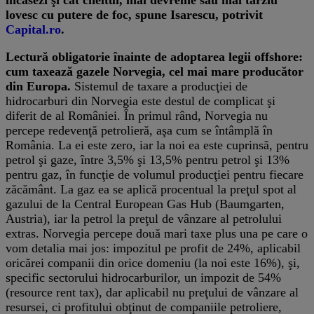
lovesc cu putere de foc, spune Isarescu, potrivit
Capital.ro
.
Lectură obligatorie înainte de adoptarea legii offshore:
cum taxează gazele Norvegia, cel mai mare producător
din Europa.
Sistemul de taxare a producţiei de
hidrocarburi din Norvegia este destul de complicat şi
diferit de al României. În primul rând, Norvegia nu
percepe redevenţă petrolieră, aşa cum se întâmplă în
România. La ei este zero, iar la noi ea este cuprinsă, pentru
petrol şi gaze, între 3,5% şi 13,5% pentru petrol şi 13%
pentru gaz, în funcţie de volumul producţiei pentru fiecare
zăcământ. La gaz ea se aplică procentual la preţul spot al
gazului de la Central European Gas Hub (Baumgarten,
Austria), iar la petrol la preţul de vânzare al petrolului
extras. Norvegia percepe două mari taxe plus una pe care o
vom detalia mai jos: impozitul pe profit de 24%, aplicabil
oricărei companii din orice domeniu (la noi este 16%), şi,
specific sectorului hidrocarburilor, un impozit de 54%
(resource rent tax), dar aplicabil nu preţului de vânzare al
resursei, ci profitului obţinut de companiile petroliere,