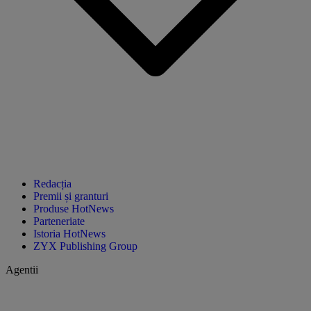
Redacția
Premii și granturi
Produse HotNews
Parteneriate
Istoria HotNews
ZYX Publishing Group
Agentii