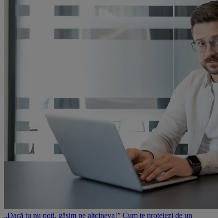
„Dacă tu nu poți, găsim pe altcineva!” Cum te protejezi de un