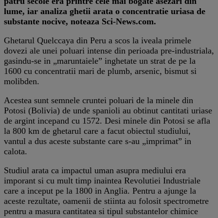
patru secole era printre cele mai bogate asezari din
lume, iar analiza ghetii arata o concentratie uriasa de
substante nocive, noteaza Sci-News.com.
Ghetarul Quelccaya din Peru a scos la iveala primele
dovezi ale unei poluari intense din perioada pre-industriala,
gasindu-se in „maruntaiele” inghetate un strat de pe la
1600 cu concentratii mari de plumb, arsenic, bismut si
molibden.
Acestea sunt semnele cruntei poluari de la minele din
Potosi (Bolivia) de unde spanioli au obtinut cantitati uriase
de argint incepand cu 1572. Desi minele din Potosi se afla
la 800 km de ghetarul care a facut obiectul studiului,
vantul a dus aceste substante care s-au „imprimat” in
calota.
Studiul arata ca impactul uman asupra mediului era
imporant si cu mult timp inaintea Revolutiei Industriale
care a inceput pe la 1800 in Anglia. Pentru a ajunge la
aceste rezultate, oamenii de stiinta au folosit spectrometre
pentru a masura cantitatea si tipul substantelor chimice