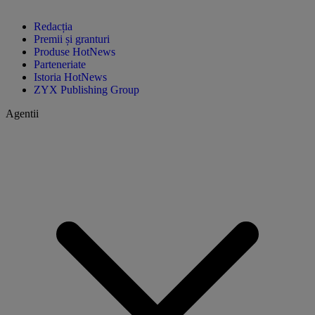
Redacția
Premii și granturi
Produse HotNews
Parteneriate
Istoria HotNews
ZYX Publishing Group
Agentii