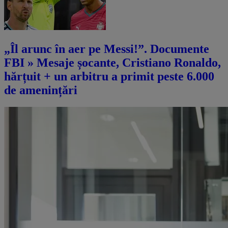
„Îl arunc în aer pe Messi!”. Documente
FBI » Mesaje șocante, Cristiano Ronaldo,
hărțuit + un arbitru a primit peste 6.000
de amenințări