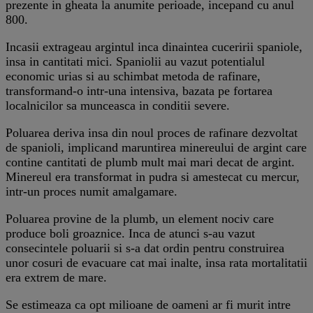
prezente in gheata la anumite perioade, incepand cu anul
800.
Incasii extrageau argintul inca dinaintea cuceririi spaniole,
insa in cantitati mici. Spaniolii au vazut potentialul
economic urias si au schimbat metoda de rafinare,
transformand-o intr-una intensiva, bazata pe fortarea
localnicilor sa munceasca in conditii severe.
Poluarea deriva insa din noul proces de rafinare dezvoltat
de spanioli, implicand maruntirea minereului de argint care
contine cantitati de plumb mult mai mari decat de argint.
Minereul era transformat in pudra si amestecat cu mercur,
intr-un proces numit amalgamare.
Poluarea provine de la plumb, un element nociv care
produce boli groaznice. Inca de atunci s-au vazut
consecintele poluarii si s-a dat ordin pentru construirea
unor cosuri de evacuare cat mai inalte, insa rata mortalitatii
era extrem de mare.
Se estimeaza ca opt milioane de oameni ar fi murit intre