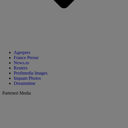
Agerpres
France Presse
News.ro
Reuters
Profimedia Images
Inquam Photos
Dreamstime
Parteneri Media