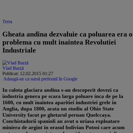
Terra
Gheata andina dezvaluie ca poluarea era o
problema cu mult inaintea Revolutiei
Industriale
Vlad Barză
Publicat: 12.02.2015 01:27
Adaugă-ne ca sursă preferată în Google
In calota glaciara andina s-au descoperit dovezi ca
industria genera pe scara larga poluare inca de pe la
1600, cu mult inaintea aparitiei industriei grele in
Anglia, dupa 1800, arata un studiu al Ohio State
University facut pe ghetarul peruan Quelccaya.
Conchistadorii spanioli au avut o uriasa exploatare
miniera de argint in orasul bolivian Potosi care acum