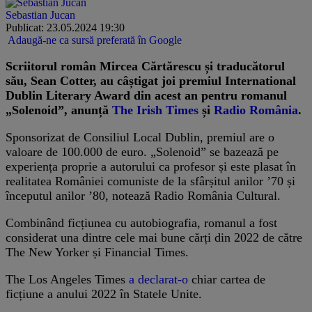
Sebastian Jucan
Publicat: 23.05.2024 19:30
Adaugă-ne ca sursă preferată în Google
Scriitorul român Mircea Cărtărescu și traducătorul
său, Sean Cotter, au câștigat joi premiul International
Dublin Literary Award din acest an pentru romanul
„Solenoid”, anunță
The Irish Times
și
Radio România
.
Sponsorizat de Consiliul Local Dublin, premiul are o
valoare de 100.000 de euro. „Solenoid” se bazează pe
experiența proprie a autorului ca profesor și este plasat în
realitatea României comuniste de la sfârșitul anilor ’70 și
începutul anilor ’80, notează Radio România Cultural.
Combinând ficțiunea cu autobiografia, romanul a fost
considerat una dintre cele mai bune cărți din 2022 de către
The New Yorker și Financial Times.
The Los Angeles Times
a declarat-o
chiar cartea de
ficțiune a anului 2022 în Statele Unite.