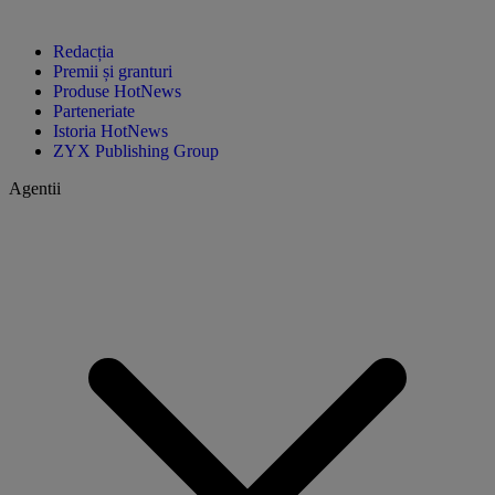
Redacția
Premii și granturi
Produse HotNews
Parteneriate
Istoria HotNews
ZYX Publishing Group
Agentii