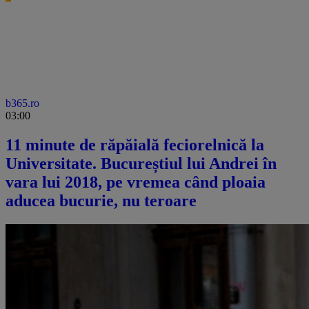
b365.ro
03:00
11 minute de răpăială feciorelnică la
Universitate. Bucureștiul lui Andrei în
vara lui 2018, pe vremea când ploaia
aducea bucurie, nu teroare