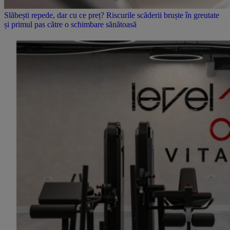
Slăbești repede, dar cu ce preț? Riscurile scăderii bruște în greutate
și primul pas către o schimbare sănătoasă