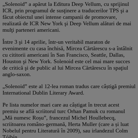
„Solenoid” a apărut la Editura Deep Vellum, cu sprijinul
ICR, prin programul de susţinere a traducerilor TPS şi a
făcut obiectul unei intense campanii de promovare,
realizată de ICR New York şi Deep Vellum alături de mai
mulţi parteneri americani.
Între 3 şi 14 aprilie, într-un veritabil maraton de
evenimente cu casa închisă, Mircea Cărtărescu s-a întâlnit
cu cititorii americani în San Francisco, Seattle, Dallas,
Houston şi New York. Solenoid este cel mai mare succes
de critică şi de public al lui Mircea Cărtărescu în spaţiul
anglo-saxon.
„Solenoid” este al 12-lea roman tradus care câștigă premiul
International Dublin Literary Award.
Pe lista numelor mari care au câștigat în trecut acest
premiu se află scriitorul turc Orhan Pamuk cu romanul
„Mă numesc Roșu”, francezul Michel Houllebecq,
scriitoarea româno-germană, Herta Muller (care a și luat
Nobelul pentru Literatură în 2009), sau irlandezul Colm
Tóibín.