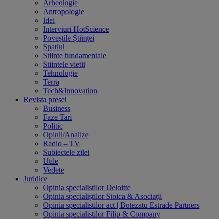
Arheologie
Antropologie
Idei
Interviuri HotScience
Poveștile Științei
Spatiul
Stiinte fundamentale
Stiintele vietii
Tehnologie
Terra
Tech&Innovation
Revista presei
Business
Faze Tari
Politic
Opinii/Analize
Radio – TV
Subiectele zilei
Utile
Vedete
Juridice
Opinia specialistilor Deloitte
Opinia specialiștilor Stoica & Asociaţii
Opinia specialistilor act | Botezatu Estrade Partners
Opinia specialistilor Filip & Company