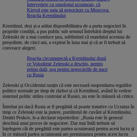
întrevedere cu omologul ucrainean, că
Kievul este gata să negocieze cu Moscova.
Reacția Kremlinului
Kremlinul, deși și-a arătat disponibilitatea de a purta negocieri în
propriile condiții, a pus public sub semnul întrebării dreptul lui
Zelenski de a mai conduce țara, subliniind că mandatul acestuia de
președinte, de cinci ani, a expirat în luna mai și că ar fi trebuit să
convoace alegeri.
Reacția circumspectă a Kremlinului după
ce Volodimir Zelenski a deschis, pentru
prima dată, ușa pentru negocierile de pace
cu Rusia
Zelenski și Occidentul susțin că este necesară suspendarea regulilor
politice normale pe timp de război și că Kremlinul, având în vedere
sistemul politic strâns controlat al Rusiei, nu este în măsură să critice.
Întrebat joi dacă Rusia ar fi pregătită să poarte tratative cu Ucraina în
timp ce Zelenski este la putere, purtătorul de cuvânt al Kremlinului,
Dmitri Peskov, le-a declarat reporterilor: „Rusia este în general
deschisă unui proces de negociere. Dar mai întâi trebuie să
înțelegem cât de pregătită este partea ucraineană pentru acest lucru și
în ce măsură partea ucraineană are permisiunea pentru acest lucru