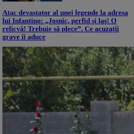
Atac devastator al unei legende la adresa
lui Infantino: „Josnic, perfid și laș! O
relicvă! Trebuie să plece”. Ce acuzații
grave îi aduce