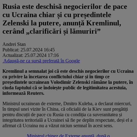
Rusia este deschisă negocierilor de pace
cu Ucraina chiar și cu președintele
Zelenski la putere, anunță Kremlinul,
cerând „clarificări și lămuriri”
Andrei Stan
Publicat: 25.07.2024 16:45
Actualizat: 25.07.2024 17:16
Adaugă-ne ca sursă preferată în Google
Kremlinul a semnalat joi că este deschis negocierilor cu Ucraina
cu privire la încetarea conflictului chiar și în timp ce
președintele ucrainean Volodimir Zelenski rămâne la putere, în
ciuda faptului că se îndoiește public de legitimitatea acestuia,
informează Reuters.
Ministrul ucrainean de externe, Dmitro Kuleba, a declarat miercuri,
în timpul unei vizite în China, că oficialii de la Kiev sunt pregătiți
pentru discuții de pace cu Rusia cu condiția ca suveranitatea și
integritatea teritorială a Ucrainei să fie pe deplin respectate, deși el a
afirmat că Ucraina nu a văzut niciun semnal în acest sens.
Ministrul chinez de Externe anunță, după o