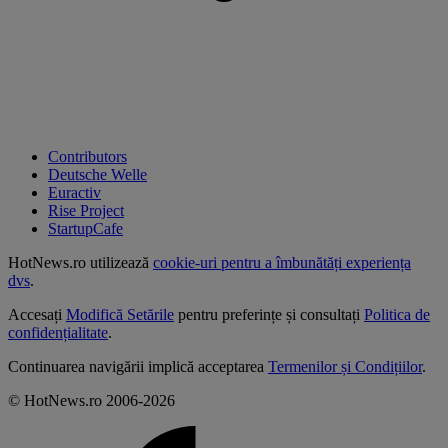
Contributors
Deutsche Welle
Euractiv
Rise Project
StartupCafe
HotNews.ro utilizează
cookie-uri pentru a îmbunătăți experiența
dvs
.
Accesați
Modifică Setările
pentru preferințe și consultați
Politica de
confidențialitate
.
Continuarea navigării implică acceptarea
Termenilor și Condițiilor
.
© HotNews.ro 2006-2026