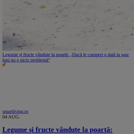
Legume și fructe vândute la poartă: „Dacă le cumperi o dată la șase
luni nu e nicio problemă“
smartliving.ro
04 AUG.
Legume și fructe vândute la poartă: