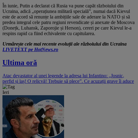
În iunie, Putin a declarat că Rusia va pune capăt războiului din
Ucraina, adică „operațiunea militară specială”, numai dacă Kievul
este de acord să renunțe la ambițiile sale de aderare la NATO și să
predea integral cele patru regiuni revendicate și anexate de Moscova
(Donețk, Luhansk, Zaporojie și Herson), cereri pe care Kievul le-a
respins rapid ca fiind echivalente cu capitularea.
Urmărește cele mai recente evoluții ale războiului din Ucraina
LIVETEXT pe HotNews.ro
Ultima oră
Atac devastator al unei legende la adresa lui Infantino: „Josnic,
perfid și laș! O relicvă! Trebuie să plece”. Ce acuzații grave îi aduce
Ieri