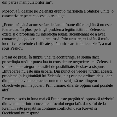
din partea manipulatorilor săi”.
Moscova îl descrie pe Zelenski drept o marionetă a Statelor Unite, o
caracterizare pe care acesta o respinge.
„Pentru că până acum se fac declarații foarte diferite și încă nu este
foarte clar. În plus, pe lângă problema legitimității lui Zelenski,
există și o problemă cu interdicția legală (ucraineană) de a avea
contacte și negocieri cu partea rusă. Prin urmare, există încă multe
lucruri care trebuie clarificate și lămuriri care trebuie auzite”, a mai
spus Peskov.
Presat de presă, în timpul unei teleconferințe, să spună dacă
președinția rusă ar putea lua în considerare negocierea cu Zelenski
sau exclude categoric o astfel de posibilitate, Peskov a răspuns:
„Întrebarea nu este una ușoară. Din punct de vedere juridic, această
problemă (a legitimității lui Zelenski, n.r.) este pe ordinea de zi, dar
din punct de vedere practic suntem deschiși să ne atingem
obiectivele prin negocieri. Prin urmare, diferite opțiuni sunt posibile
aici”.
Reuters a scris în luna mai că Putin este pregătit să oprească războiul
din Ucraina printr-o încetare a focului negociată, dar șeful de la
Kremlin este pregătit să continue conflictul dacă Kievul și
Occidentul nu răspund.