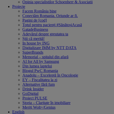
Opinia specialistilor Schoenherr & Asociatii
Proiecte
Facem România bine
Conectăm Romania. Oriunde ar fi.
Pagini de [cod]
Totul pentru pacienți #SănătoșiAcasă
GatadeBusiness
Adevărul despre greutatea ta
Știi că merită!
In house by ING
Digitalizare IMM by NTT DATA
SuperBrands
Memorial – spitalul din afară
AI for All by Samsung
Din lumea laptelui
Blogul PwC Romania
Anadolu – Excelență în Oncologie
EY – Fiscalitatea la zi
Alternative fără fum
Drink Insider
GoDigital
Proiect PULSE
Storia – Claritate în imobiliare
Meriți Wolt+/Genius
English