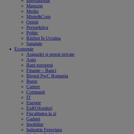
International
Magazin
Mediu
Minte&Corp
Opinii
Perspektiva
Politic
Război în Ucraina
Sanatate
Economie
Asigurări și pensii private
Auto
Bani europeni
Finante – Banci
Blogul PwC Romania
Burse
Cariere
Companii
IT
Energie
EuROfonduri
Fiscalitatea la zi
Gadget
Imobiliar
Industrie Feroviara