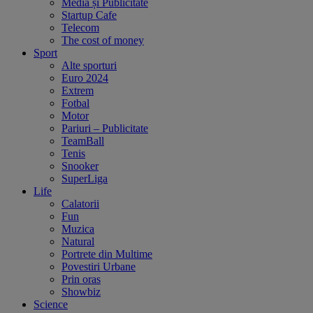
Media și Publicitate
Startup Cafe
Telecom
The cost of money
Sport
Alte sporturi
Euro 2024
Extrem
Fotbal
Motor
Pariuri – Publicitate
TeamBall
Tenis
Snooker
SuperLiga
Life
Calatorii
Fun
Muzica
Natural
Portrete din Multime
Povestiri Urbane
Prin oras
Showbiz
Science