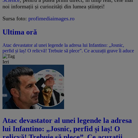
Science
, pentru a putea primi direct, în timp real, cele mai
noi informații și curiozități din lumea științei!
Sursa foto:
profimediaimages.ro
Ultima oră
Atac devastator al unei legende la adresa lui Infantino: „Josnic,
perfid și laș! O relicvă! Trebuie să plece”. Ce acuzații grave îi aduce
Ieri
Atac devastator al unei legende la adresa
lui Infantino: „Josnic, perfid și laș! O
relicvă! Trebuie să plece”. Ce acuzații