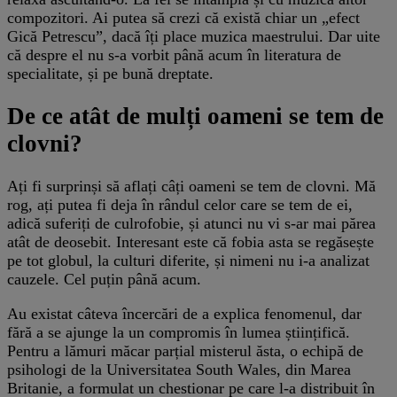
compozitori. Ai putea să crezi că există chiar un „efect
Gică Petrescu”, dacă îți place muzica maestrului. Dar uite
că despre el nu s-a vorbit până acum în literatura de
specialitate, și pe bună dreptate.
De ce atât de mulți oameni se tem de
clovni?
Ați fi surprinși să aflați câți oameni se tem de clovni. Mă
rog, ați putea fi deja în rândul celor care se tem de ei,
adică suferiți de culrofobie, și atunci nu vi s-ar mai părea
atât de deosebit. Interesant este că fobia asta se regăsește
pe tot globul, la culturi diferite, și nimeni nu i-a analizat
cauzele. Cel puțin până acum.
Au existat câteva încercări de a explica fenomenul, dar
fără a se ajunge la un compromis în lumea științifică.
Pentru a lămuri măcar parțial misterul ăsta, o echipă de
psihologi de la Universitatea South Wales, din Marea
Britanie, a formulat un chestionar pe care l-a distribuit în