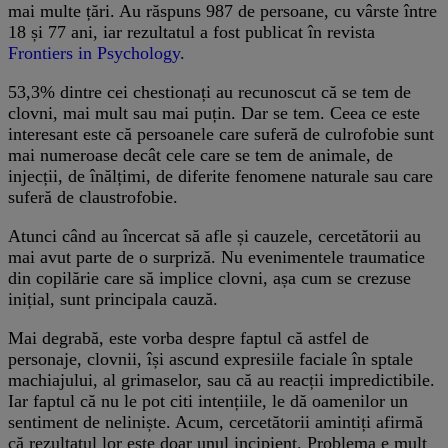
mai multe țări. Au răspuns 987 de persoane, cu vârste între
18 și 77 ani, iar rezultatul a fost publicat în revista
Frontiers in Psychology
.
53,3% dintre cei chestionați au recunoscut că se tem de
clovni, mai mult sau mai puțin. Dar se tem. Ceea ce este
interesant este că persoanele care suferă de culrofobie sunt
mai numeroase decât cele care se tem de animale, de
injecții, de înălțimi, de diferite fenomene naturale sau care
suferă de claustrofobie.
Atunci când au încercat să afle și cauzele, cercetătorii au
mai avut parte de o surpriză. Nu evenimentele traumatice
din copilărie care să implice clovni, așa cum se crezuse
inițial, sunt principala cauză.
Mai degrabă, este vorba despre faptul că astfel de
personaje, clovnii, își ascund expresiile faciale în sptale
machiajului, al grimaselor, sau că au reacții impredictibile.
Iar faptul că nu le pot citi intențiile, le dă oamenilor un
sentiment de neliniște. Acum, cercetătorii amintiți afirmă
că rezultatul lor este doar unul incipient. Problema e mult