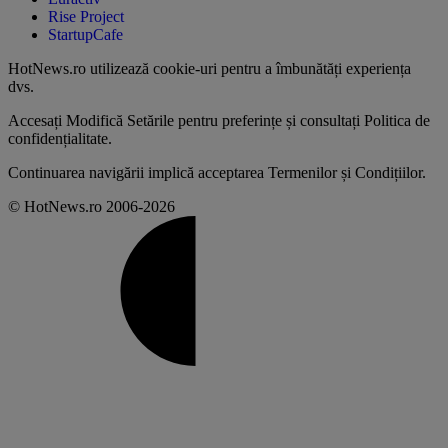
Rise Project
StartupCafe
HotNews.ro utilizează
cookie-uri pentru a îmbunătăți experiența
dvs
.
Accesați
Modifică Setările
pentru preferințe și consultați
Politica de
confidențialitate
.
Continuarea navigării implică acceptarea
Termenilor și Condițiilor
.
© HotNews.ro 2006-2026