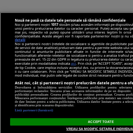
Nouă ne pasă ca datele tale personale să rămână confidențiale
Noi și partenerii noștri
1017
stocăm și/sau accesăm informații pe dispozitivul
unici pentru prelucrarea datelor cu caracter personal. Puteți accepta sau ge
mai jos, respectiv vă puteți opune utilizării unui interes legitim în ori
confidențialitate. Aceste alegeri vor fi raportate partenerilor noștri și nu 
detalii
Noi si partenerii nostri (retelele de socializare si agentiile de publicitate p
de servicii de date analitice) prelucram date pentru a permite website-ului 
continutul si anunturile publicitare afisate in functie de interesele si/s
functionalitati aferente retelelor de socializare si pentru a analiza traficul 
prevazute de art. 15-22 din GDPR in legatura cu prelucrarea datelor cu carac
exercitate prin modalitatea indicata
aici
. Prin click pe “ACCEPT TOATE”, accep
de tip Cookie, care implica inclusiv acceptul dvs. cu privire la stocarea/acce
ii cu care colaboram. Prin click pe “VREAU SA MODIFIC SETARILE INDIVIDUA
mod individual, mai putin cele legate de cookie strict necesare pentru funct
Atât noi, cât și partenerii noștri prelucrăm datele pentru a ofe
Dezvoltarea și îmbunătățirea serviciilor. Utilizarea profilurilor pentru selectare
performanței reclamelor. Stocarea și/sau accesarea informațiilor de pe un dispozitiv. U
publicității personalizate. Crearea profilurilor de conținut personalizat. Crearea profi
Măsurarea performanței conținutului. Înțelegerea publicului prin statistici sau combinaț
de date limitate pentru a selecta publicitatea. Utilizarea datelor limitate pentru a selec
și identificarea prin scanarea dispozitivului.
Listă parteneri (furnizori)
ACCEPT TOATE
VREAU SA MODIFIC SETARILE INDIVIDU