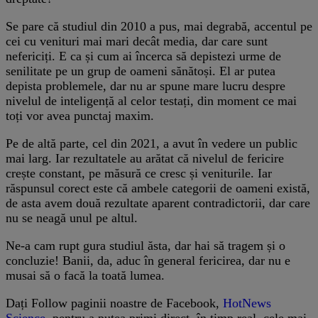
Se pare că studiul din 2010 a pus, mai degrabă, accentul pe
cei cu venituri mai mari decât media, dar care sunt
nefericiți. E ca și cum ai încerca să depistezi urme de
senilitate pe un grup de oameni sănătoși. El ar putea
depista problemele, dar nu ar spune mare lucru despre
nivelul de inteligență al celor testați, din moment ce mai
toți vor avea punctaj maxim.
Pe de altă parte, cel din 2021, a avut în vedere un public
mai larg. Iar rezultatele au arătat că nivelul de fericire
crește constant, pe măsură ce cresc și veniturile. Iar
răspunsul corect este că ambele categorii de oameni există,
de asta avem două rezultate aparent contradictorii, dar care
nu se neagă unul pe altul.
Ne-a cam rupt gura studiul ăsta, dar hai să tragem și o
concluzie! Banii, da, aduc în general fericirea, dar nu e
musai să o facă la toată lumea.
Dați Follow paginii noastre de Facebook,
HotNews