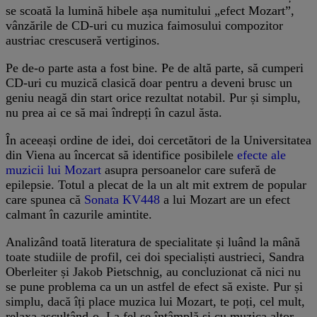
se scoată la lumină hibele așa numitului „efect Mozart”,
vânzările de CD-uri cu muzica faimosului compozitor
austriac crescuseră vertiginos.
Pe de-o parte asta a fost bine. Pe de altă parte, să cumperi
CD-uri cu muzică clasică doar pentru a deveni brusc un
geniu neagă din start orice rezultat notabil. Pur și simplu,
nu prea ai ce să mai îndrepți în cazul ăsta.
În aceeași ordine de idei, doi cercetători de la Universitatea
din Viena au încercat să identifice posibilele
efecte ale
muzicii lui Mozart
asupra persoanelor care suferă de
epilepsie. Totul a plecat de la un alt mit extrem de popular
care spunea că
Sonata KV448
a lui Mozart are un efect
calmant în cazurile amintite.
Analizând toată literatura de specialitate și luând la mână
toate studiile de profil, cei doi specialiști austrieci, Sandra
Oberleiter și Jakob Pietschnig, au concluzionat că nici nu
se pune problema ca un un astfel de efect să existe. Pur și
simplu, dacă îți place muzica lui Mozart, te poți, cel mult,
relaxa ascultând-o. La fel se întâmplă și cu muzica altor