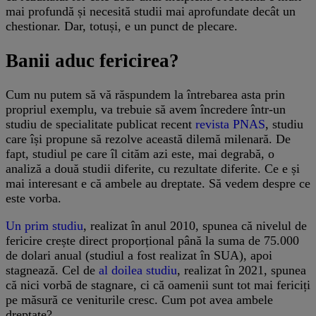
mai profundă și necesită studii mai aprofundate decât un
chestionar. Dar, totuși, e un punct de plecare.
Banii aduc fericirea?
Cum nu putem să vă răspundem la întrebarea asta prin
propriul exemplu, va trebuie să avem încredere într-un
studiu de specialitate publicat recent
revista PNAS
, studiu
care își propune să rezolve această dilemă milenară. De
fapt, studiul pe care îl cităm azi este, mai degrabă, o
analiză a două studii diferite, cu rezultate diferite. Ce e și
mai interesant e că ambele au dreptate. Să vedem despre ce
este vorba.
Un prim studiu
, realizat în anul 2010, spunea că nivelul de
fericire crește direct proporțional până la suma de 75.000
de dolari anual (studiul a fost realizat în SUA), apoi
stagnează. Cel de
al doilea studiu
, realizat în 2021, spunea
că nici vorbă de stagnare, ci că oamenii sunt tot mai fericiți
pe măsură ce veniturile cresc. Cum pot avea ambele
dreptate?