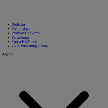
Redacția
Premii și granturi
Produse HotNews
Parteneriate
Istoria HotNews
ZYX Publishing Group
Agentii