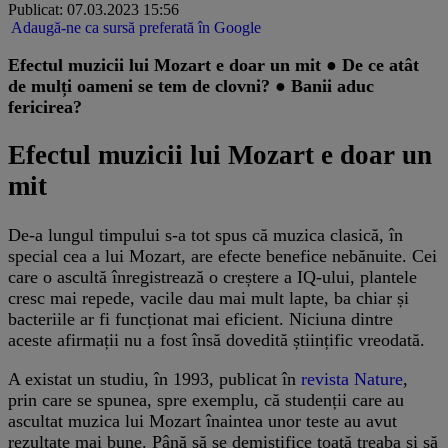
Publicat: 07.03.2023 15:56
Adaugă-ne ca sursă preferată în Google
​Efectul muzicii lui Mozart e doar un mit ● De ce atât
de mulți oameni se tem de clovni? ● Banii aduc
fericirea?
Efectul muzicii lui Mozart e doar un
mit
De-a lungul timpului s-a tot spus că muzica clasică, în
special cea a lui Mozart, are efecte benefice nebănuite. Cei
care o ascultă înregistrează o creștere a IQ-ului, plantele
cresc mai repede, vacile dau mai mult lapte, ba chiar și
bacteriile ar fi funcționat mai eficient. Niciuna dintre
aceste afirmații nu a fost însă dovedită științific vreodată.
A existat un studiu, în 1993, publicat în
revista Nature
,
prin care se spunea, spre exemplu, că studenții care au
ascultat muzica lui Mozart înaintea unor teste au avut
rezultate mai bune. Până să se demistifice toată treaba și să