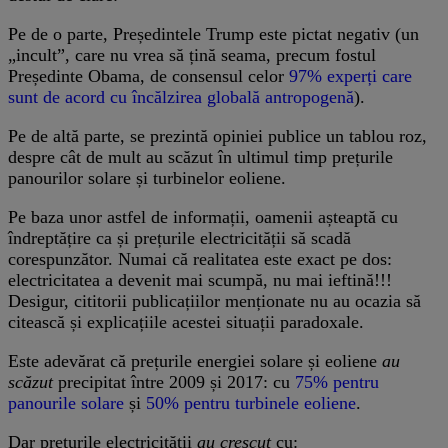
Pe de o parte, Președintele Trump este pictat negativ (un
„incult”, care nu vrea să țină seama, precum fostul
Președinte Obama, de consensul celor
97% experți care
sunt de acord cu încălzirea globală antropogenă
).
Pe de altă parte, se prezintă opiniei publice un tablou roz,
despre cât de mult au scăzut în ultimul timp prețurile
panourilor solare și turbinelor eoliene.
Pe baza unor astfel de informații, oamenii așteaptă cu
îndreptățire ca și prețurile electricității să scadă
corespunzător. Numai că realitatea este exact pe dos:
electricitatea a devenit mai scumpă, nu mai ieftină!!!
Desigur, cititorii publicațiilor menționate nu au ocazia să
citească și explicațiile acestei situații paradoxale.
Este adevărat că prețurile energiei solare și eoliene
au
scăzut
precipitat între 2009 și 2017: cu
75% pentru
panourile solare
și
50% pentru turbinele eoliene
.
Dar prețurile electricității
au crescut
cu: