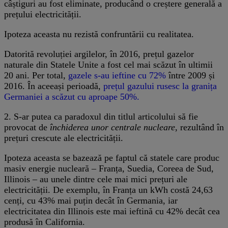
câștiguri au fost eliminate, producând o creștere generală a
prețului electricității.
Ipoteza aceasta nu rezistă confruntării cu realitatea.
Datorită revoluției argilelor, în 2016, prețul gazelor
naturale din Statele Unite a fost cel mai scăzut în ultimii
20 ani. Per total,
gazele s-au ieftine cu 72%
între 2009 și
2016. În aceeași perioadă,
prețul gazului rusesc la granița
Germaniei a scăzut cu aproape 50%.
2. S-ar putea ca paradoxul din titlul articolului să fie
provocat de
închiderea unor centrale nucleare
, rezultând în
prețuri crescute ale electricității.
Ipoteza aceasta se bazează pe faptul că statele care produc
masiv energie nucleară – Franța, Suedia, Coreea de Sud,
Illinois – au unele dintre cele mai mici prețuri ale
electricității. De exemplu, în Franța un kWh costă 24,63
cenți, cu 43% mai puțin decât în Germania, iar
electricitatea din Illinois este mai ieftină cu 42% decât cea
produsă în California.