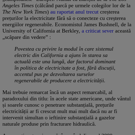
Angeles Times
(călcând parcă pe urmele colegilor lor de la
The New York Times
)
au raportat anul trecut
creșterea
prețurilor la electricitate fără să o conecteze cu creșterea
energiilor regenerabile. Economistul James Bushnell, de la
University of California at Berkley,
a criticat sever
această
„scăpare din vedere” :
Povestea cu privire la modul în care sistemul
electric din California a ajuns în starea sa
actuală este una lungă, dar factorul dominant
în politica de electricitate a fost, fără discuții,
accentul pus pe dezvoltarea surselor
regenerabile de producere a electricității.
Mai trebuie remarcat încă un aspect remarcabil, al
paradoxului din titlu: în acele state americane, unde vântul
și soarele cunosc o penetrare substanțială, prețurile
electricității ar fi crescut mult mai mult dacă nu ar fi
intervenit simultan o ieftinire substanțială a gazelor
naturale produse prin fracturare hidraulică.