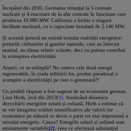
Începând din 2010, Germania renunțat la 5 centrale
nucleare și 4 reactoare de la alte centrale în funcțiune care
producea 10.980 MW. California a închis o singură
facilitate nucleară, cu o capacitate instalată de 2.140 MW.
Și această ipoteză nu rezistă testului realității energetice:
prețurile cărbunilor și gazelor naturale, care au înlocuit
uraniul, au rămas relativ scăzute, deci nu puteau contribui
la scumpirea electricității.
Atunci, ce se-ntâmplă? Nu cumva cele două energii
regenerabile, în ciuda ieftinirii lor, produc paradoxal o
scumpire a electricității pe care o generează?!
Un posibil răspuns a fost sugerat de un economist german,
Lion Hirth, încă din 2013
[1]
. Analizând dinamica
dezvoltării energiilor solară și eoliană, Hirth a estimat că
se vor înregistra scăderi semnificative ale valorii lor
economice pe măsură ce devin o parte tot mai importantă a
mixului energetic. Cauza? Energiile solară și eoliană sunt
eminamente
variabile
[2]
, ceea ce afectează substanțial