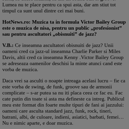
Lumea nu te place pentru ca spui asta, dar am stiut tot
timpul ca sunt unul dintre cei mai buni.
HotNews.ro: Muzica ta in formula Victor Bailey Group
este o muzica de nisa, pentru un public „profesionist”
sau pentru ascultatori „obisnuiti” de jazz?
V.B.:
Ce inseamna ascultatori obisnuiti de jazz? Unii
oameni cred ca jazz-ul inseamna Charlie Parker si Miles
Davis, altii cred ca inseamna Kenny .Victor Bailey Group
se adreseaza oamenilor deschisi la minte atunci cand este
vorba de muzica.
Daca vrei sa asculti o noapte intreaga acelasi lucru – fie ca
este vorba de swing, de funk, groove sau de armonii
complicate – s-ar putea sa nu iti placa ceea ce fac eu. Fac
cate putin din toate si asta ma defineste ca intreg. Publicul
meu este format din foarte multe tipuri de fani ai jazzului:
oameni care asculta standard jazz, funk, rock, tineri,
batrani, albi, de culoare, indieni, asiatici, barbati, femei…
Nu e nimic aparte, e doar muzica.