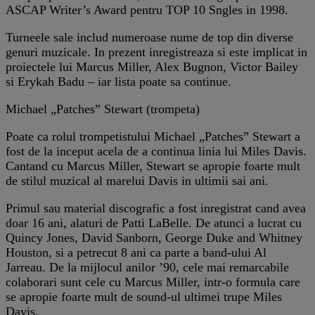
ASCAP Writer’s Award pentru TOP 10 Sngles in 1998.
Turneele sale includ numeroase nume de top din diverse
genuri muzicale. In prezent inregistreaza si este implicat in
proiectele lui Marcus Miller, Alex Bugnon, Victor Bailey
si Erykah Badu – iar lista poate sa continue.
Michael „Patches” Stewart (trompeta)
Poate ca rolul trompetistului Michael „Patches” Stewart a
fost de la inceput acela de a continua linia lui Miles Davis.
Cantand cu Marcus Miller, Stewart se apropie foarte mult
de stilul muzical al marelui Davis in ultimii sai ani.
Primul sau material discografic a fost inregistrat cand avea
doar 16 ani, alaturi de Patti LaBelle. De atunci a lucrat cu
Quincy Jones, David Sanborn, George Duke and Whitney
Houston, si a petrecut 8 ani ca parte a band-ului Al
Jarreau. De la mijlocul anilor ’90, cele mai remarcabile
colaborari sunt cele cu Marcus Miller, intr-o formula care
se apropie foarte mult de sound-ul ultimei trupe Miles
Davis.