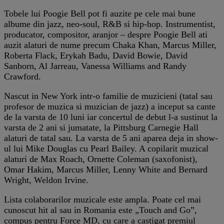
Tobele lui Poogie Bell pot fi auzite pe cele mai bune
albume din jazz, neo-soul, R&B si hip-hop. Instrumentist,
producator, compositor, aranjor – despre Poogie Bell ati
auzit alaturi de nume precum Chaka Khan, Marcus Miller,
Roberta Flack, Erykah Badu, David Bowie, David
Sanborn, Al Jarreau, Vanessa Williams and Randy
Crawford.
Nascut in New York intr-o familie de muzicieni (tatal sau
profesor de muzica si muzician de jazz) a inceput sa cante
de la varsta de 10 luni iar concertul de debut l-a sustinut la
varsta de 2 ani si jumatate, la Pittsburg Carnegie Hall
alaturi de tatal sau. La varsta de 5 ani aparea deja in show-
ul lui Mike Douglas cu Pearl Bailey. A copilarit muzical
alaturi de Max Roach, Ornette Coleman (saxofonist),
Omar Hakim, Marcus Miller, Lenny White and Bernard
Wright, Weldon Irvine.
Lista colaborarilor muzicale este ampla. Poate cel mai
cunoscut hit al sau in Romania este „Touch and Go”,
compus pentru Force MD, cu care a castigat premiul