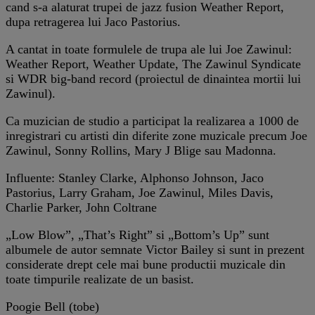
cand s-a alaturat trupei de jazz fusion Weather Report,
dupa retragerea lui Jaco Pastorius.
A cantat in toate formulele de trupa ale lui Joe Zawinul:
Weather Report, Weather Update, The Zawinul Syndicate
si WDR big-band record (proiectul de dinaintea mortii lui
Zawinul).
Ca muzician de studio a participat la realizarea a 1000 de
inregistrari cu artisti din diferite zone muzicale precum Joe
Zawinul, Sonny Rollins, Mary J Blige sau Madonna.
Influente: Stanley Clarke, Alphonso Johnson, Jaco
Pastorius, Larry Graham, Joe Zawinul, Miles Davis,
Charlie Parker, John Coltrane
„Low Blow”, „That’s Right” si „Bottom’s Up” sunt
albumele de autor semnate Victor Bailey si sunt in prezent
considerate drept cele mai bune productii muzicale din
toate timpurile realizate de un basist.
Poogie Bell (tobe)