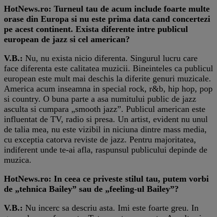
HotNews.ro: Turneul tau de acum include foarte multe
orase din Europa si nu este prima data cand concertezi
pe acest continent. Exista diferente intre publicul
european de jazz si cel american?
V.B.:
Nu, nu exista nicio diferenta. Singurul lucru care
face diferenta este calitatea muzicii. Bineinteles ca publicul
european este mult mai deschis la diferite genuri muzicale.
America acum inseamna in special rock, r&b, hip hop, pop
si country. O buna parte a asa numitului public de jazz
asculta si cumpara „smooth jazz”. Publicul american este
influentat de TV, radio si presa. Un artist, evident nu unul
de talia mea, nu este vizibil in niciuna dintre mass media,
cu exceptia catorva reviste de jazz. Pentru majoritatea,
indiferent unde te-ai afla, raspunsul publicului depinde de
muzica.
HotNews.ro: In ceea ce priveste stilul tau, putem vorbi
de „tehnica Bailey” sau de „feeling-ul Bailey”?
V.B.:
Nu incerc sa descriu asta. Imi este foarte greu. In