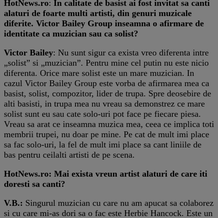
HotNews.ro
:
In calitate de basist ai fost invitat sa canti
alaturi de foarte multi artisti, din genuri muzicale
diferite. Victor Bailey Group inseamna o afirmare de
identitate ca muzician sau ca solist?
Victor Bailey
: Nu sunt sigur ca exista vreo diferenta intre
„solist” si „muzician”. Pentru mine cel putin nu este nicio
diferenta. Orice mare solist este un mare muzician. In
cazul Victor Bailey Group este vorba de afirmarea mea ca
basist, solist, compozitor, lider de trupa. Spre deosebire de
alti basisti, in trupa mea nu vreau sa demonstrez ce mare
solist sunt eu sau cate solo-uri pot face pe fiecare piesa.
Vreau sa arat ce inseamna muzica mea, ceea ce implica toti
membrii trupei, nu doar pe mine. Pe cat de mult imi place
sa fac solo-uri, la fel de mult imi place sa cant liniile de
bas pentru ceilalti artisti de pe scena.
HotNews.ro: Mai exista vreun artist alaturi de care iti
doresti sa canti?
V.B.:
Singurul muzician cu care nu am apucat sa colaborez
si cu care mi-as dori sa o fac este Herbie Hancock. Este un