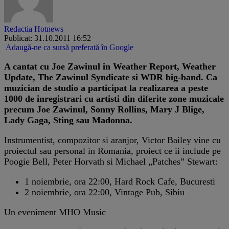
Redactia Hotnews
Publicat: 31.10.2011 16:52
Adaugă-ne ca sursă preferată în Google
A cantat cu Joe Zawinul in Weather Report, Weather
Update, The Zawinul Syndicate si WDR big-band. Ca
muzician de studio a participat la realizarea a peste
1000 de inregistrari cu artisti din diferite zone muzicale
precum Joe Zawinul, Sonny Rollins, Mary J Blige,
Lady Gaga, Sting sau Madonna.
Instrumentist, compozitor si aranjor, Victor Bailey vine cu
proiectul sau personal in Romania, proiect ce ii include pe
Poogie Bell, Peter Horvath si Michael „Patches” Stewart:
1 noiembrie, ora 22:00, Hard Rock Cafe, Bucuresti
2 noiembrie, ora 22:00, Vintage Pub, Sibiu
Un eveniment MHO Music