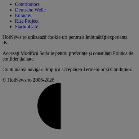
Contributors
Deutsche Welle
Euractiv
Rise Project
StartupCafe
HotNews.ro utilizează
cookie-uri pentru a îmbunătăți experiența
dvs
.
Accesați
Modifică Setările
pentru preferințe și consultați
Politica de
confidențialitate
.
Continuarea navigării implică acceptarea
Termenilor și Condițiilor
.
© HotNews.ro 2006-2026