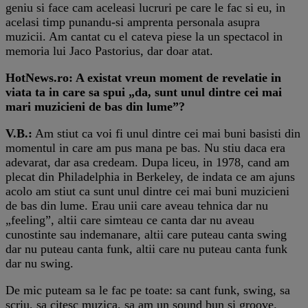
geniu si face cam aceleasi lucruri pe care le fac si eu, in
acelasi timp punandu-si amprenta personala asupra
muzicii. Am cantat cu el cateva piese la un spectacol in
memoria lui Jaco Pastorius, dar doar atat.
HotNews.ro: A existat vreun moment de revelatie in
viata ta in care sa spui „da, sunt unul dintre cei mai
mari muzicieni de bas din lume”?
V.B.:
Am stiut ca voi fi unul dintre cei mai buni basisti din
momentul in care am pus mana pe bas. Nu stiu daca era
adevarat, dar asa credeam. Dupa liceu, in 1978, cand am
plecat din Philadelphia in Berkeley, de indata ce am ajuns
acolo am stiut ca sunt unul dintre cei mai buni muzicieni
de bas din lume. Erau unii care aveau tehnica dar nu
„feeling”, altii care simteau ce canta dar nu aveau
cunostinte sau indemanare, altii care puteau canta swing
dar nu puteau canta funk, altii care nu puteau canta funk
dar nu swing.
De mic puteam sa le fac pe toate: sa cant funk, swing, sa
scriu, sa citesc muzica, sa am un sound bun si groove.