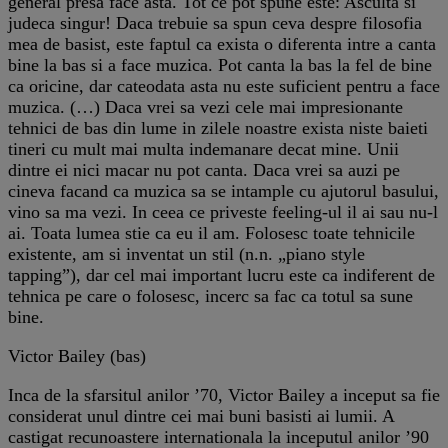
general presa face asta. Tot ce pot spune este: Asculta si
judeca singur! Daca trebuie sa spun ceva despre filosofia
mea de basist, este faptul ca exista o diferenta intre a canta
bine la bas si a face muzica. Pot canta la bas la fel de bine
ca oricine, dar cateodata asta nu este suficient pentru a face
muzica. (…) Daca vrei sa vezi cele mai impresionante
tehnici de bas din lume in zilele noastre exista niste baieti
tineri cu mult mai multa indemanare decat mine. Unii
dintre ei nici macar nu pot canta. Daca vrei sa auzi pe
cineva facand ca muzica sa se intample cu ajutorul basului,
vino sa ma vezi. In ceea ce priveste feeling-ul il ai sau nu-l
ai. Toata lumea stie ca eu il am. Folosesc toate tehnicile
existente, am si inventat un stil (n.n. „piano style
tapping”), dar cel mai important lucru este ca indiferent de
tehnica pe care o folosesc, incerc sa fac ca totul sa sune
bine.
Victor Bailey (bas)
Inca de la sfarsitul anilor ’70, Victor Bailey a inceput sa fie
considerat unul dintre cei mai buni basisti ai lumii. A
castigat recunoastere internationala la inceputul anilor ’90