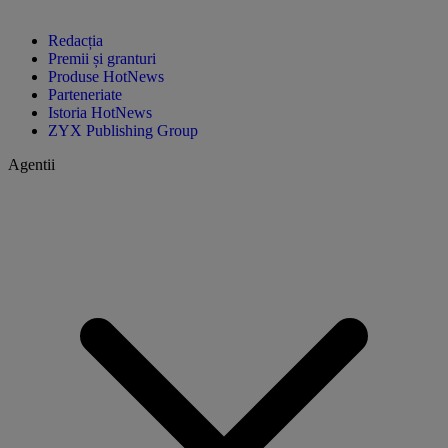
Redacția
Premii și granturi
Produse HotNews
Parteneriate
Istoria HotNews
ZYX Publishing Group
Agentii