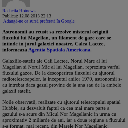
Redactia Hotnews
Publicat: 12.08.2013 22:13
Adaugă-ne ca sursă preferată în Google
Astronomii au reusit sa rezolve misterul originii
fluxului lui Magellan, un filament de gaze care se
intinde in jurul galaxiei noastre, Calea Lactee,
informeaza
Agentia Spatiala Americana
.
Galaxiile-satelit ale Caii Lactee, Norul Mare al lui
Magellan si Norul Mic al lui Magellan, reprezinta varful
fluxului gazos. De la descoperirea fluxului cu ajutorul
radiotelescoapelor, la inceputul anilor 1970, astronomii s-
au intrebat daca gazul provine de la una sau de la ambele
galaxii satelit.
Noile observatii, realizate cu ajutorul telescopului spatial
Hubble, au dezvaluit faptul ca cea mai mare parte a
gazului s-a scurs din Micul Nor Magellanic in urma cu
aproximativ 2 miliarde de ani, iar a doua regiune a fluxului
s-a format, mai recent, din Marele Nor Magellanic.