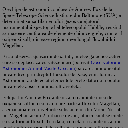
O echipa de astronomi condusa de Andrew Fox de la
Space Telescope Science Institute din Baltimore (SUA) a
determinat sursa filamentului gazos cu ajutorul
instrumentului spectograf al telescopului Hubble, reusind
sa masoare cantitatea de elemente chimice grele, cum ar fi
oxigen si sulf, din sase regiuni de-a lungul fluxului lui
Magellan.
Ei au observat quasari indepartati, nuclee galactice active
care se deplaseaza cu viteze mari (potrivit
Observatorului
Astronomic Amiral Vasile Urseanu
) si care, in momentul
in care trec prin dreptul fluxului de gaze, emit lumina.
Astronomii au detectat elementele grele datorita modului
in care ele absorb lumina ultravioleta.
Echipa lui Andrew Fox a depistat o cantitate mica de
oxigen si sulf in cea mai mare parte a fluxului Magellan,
asemanatoare cu nivelurile substantelor din Micul Nor al
lui Magellan acum 2 miliarde de ani, atunci cand se crede
ca s-a format fluxul. Totodata, cercetatorii au depistat un
nivel mult mai ridicat de sulf intr-o regiune a fluxului mai