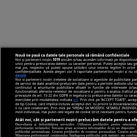
Nouă ne pasă ca datele tale personale să rămână confidențiale
Noi și partenerii noștri
1019
stocăm și/sau accesăm informații pe dispozitivul
unici pentru prelucrarea datelor cu caracter personal. Puteți accepta sau ge
mai jos, respectiv vă puteți opune utilizării unui interes legitim în ori
confidențialitate. Aceste alegeri vor fi raportate partenerilor noștri și nu 
detalii
Noi si partenerii nostri (retelele de socializare si agentiile de publicitate p
de servicii de date analitice) prelucram date pentru a permite website-ului 
continutul si anunturile publicitare afisate in functie de interesele si/s
functionalitati aferente retelelor de socializare si pentru a analiza traficul 
prevazute de art. 15-22 din GDPR in legatura cu prelucrarea datelor cu carac
exercitate prin modalitatea indicata
aici
. Prin click pe “ACCEPT TOATE”, accep
de tip Cookie, care implica inclusiv acceptul dvs. cu privire la stocarea/acce
ii cu care colaboram. Prin click pe “VREAU SA MODIFIC SETARILE INDIVIDUA
mod individual, mai putin cele legate de cookie strict necesare pentru funct
Atât noi, cât și partenerii noștri prelucrăm datele pentru a ofe
Dezvoltarea și îmbunătățirea serviciilor. Utilizarea profilurilor pentru selectare
performanței reclamelor. Stocarea și/sau accesarea informațiilor de pe un dispozitiv. U
publicității personalizate. Crearea profilurilor de conținut personalizat. Crearea profi
Măsurarea performanței conținutului. Înțelegerea publicului prin statistici sau combinaț