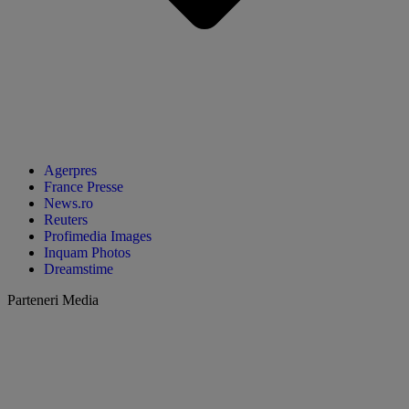
Agerpres
France Presse
News.ro
Reuters
Profimedia Images
Inquam Photos
Dreamstime
Parteneri Media