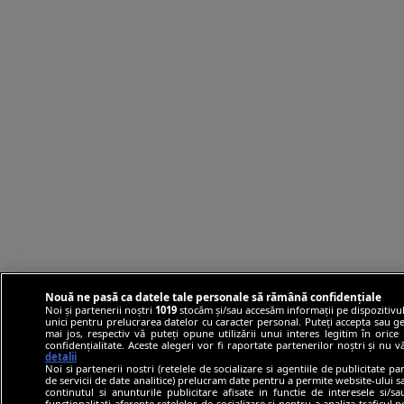
Nouă ne pasă ca datele tale personale să rămână confidențiale
Noi și partenerii noștri
1019
stocăm și/sau accesăm informații pe dispozitivul
unici pentru prelucrarea datelor cu caracter personal. Puteți accepta sau ge
mai jos, respectiv vă puteți opune utilizării unui interes legitim în ori
confidențialitate. Aceste alegeri vor fi raportate partenerilor noștri și nu 
detalii
Noi si partenerii nostri (retelele de socializare si agentiile de publicitate p
de servicii de date analitice) prelucram date pentru a permite website-ului 
continutul si anunturile publicitare afisate in functie de interesele si/s
functionalitati aferente retelelor de socializare si pentru a analiza traficul 