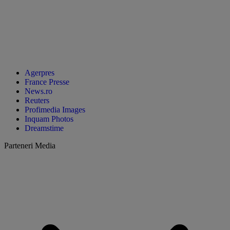
Agerpres
France Presse
News.ro
Reuters
Profimedia Images
Inquam Photos
Dreamstime
Parteneri Media