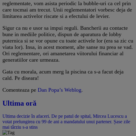
reglementate, vom asista periodic la bubble-uri ca cel prin
care tocmai am trecut. Unii reglementatori vorbesc deja de
limitarea activelor riscate si a efectului de levier.
Sigur ca nu e usor sa impui reguli. Bancherii au contacte
bune in mediile politice, dispun de aparatura de lobby
puternica si se vor opune cu toate activele lor (era sa zic cu
viata lor). Insa, in acest moment, alte sanse nu prea se vad.
Ori reglementare, ori amanetarea viitorului financiar al
generatiilor care urmeaza.
Gata cu morala, acum merg la piscina ca s-a facut deja
cald. Pe diseara!
Comenteaza pe
Dan Popa’s Weblog
.
Ultima oră
Ultima decizie în afaceri. De pe patul de spital, Mircea Lucescu a
votat prelungirea cu 99 de ani a mandatului unui partener. Șase zile
mai târziu s-a stins