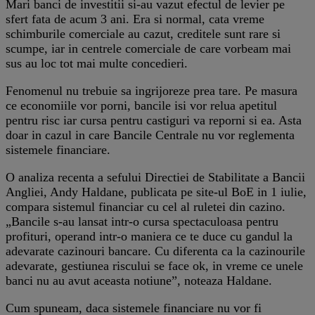
Mari banci de investitii si-au vazut efectul de levier pe
sfert fata de acum 3 ani. Era si normal, cata vreme
schimburile comerciale au cazut, creditele sunt rare si
scumpe, iar in centrele comerciale de care vorbeam mai
sus au loc tot mai multe concedieri.
Fenomenul nu trebuie sa ingrijoreze prea tare. Pe masura
ce economiile vor porni, bancile isi vor relua apetitul
pentru risc iar cursa pentru castiguri va reporni si ea. Asta
doar in cazul in care Bancile Centrale nu vor reglementa
sistemele financiare.
O analiza recenta a sefului Directiei de Stabilitate a Bancii
Angliei, Andy Haldane, publicata pe site-ul BoE in 1 iulie,
compara sistemul financiar cu cel al ruletei din cazino.
„Bancile s-au lansat intr-o cursa spectaculoasa pentru
profituri, operand intr-o maniera ce te duce cu gandul la
adevarate cazinouri bancare. Cu diferenta ca la cazinourile
adevarate, gestiunea riscului se face ok, in vreme ce unele
banci nu au avut aceasta notiune”, noteaza Haldane.
Cum spuneam, daca sistemele financiare nu vor fi