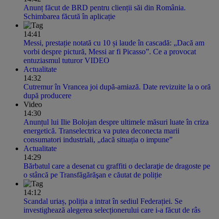
Anunț făcut de BRD pentru clienții săi din România.
Schimbarea făcută în aplicație
14:41
Messi, prestație notată cu 10 și laude în cascadă: „Dacă am
vorbi despre pictură, Messi ar fi Picasso”. Ce a provocat
entuziasmul tuturor VIDEO
Actualitate
14:32
Cutremur în Vrancea joi după-amiază. Date revizuite la o oră
după producere
Video
14:30
Anunțul lui Ilie Bolojan despre ultimele măsuri luate în criza
energetică. Transelectrica va putea deconecta marii
consumatori industriali, „dacă situația o impune”
Actualitate
14:29
Bărbatul care a desenat cu graffiti o declaraţie de dragoste pe
o stâncă pe Transfăgărăşan e căutat de poliție
14:12
Scandal uriaș, poliția a intrat în sediul Federației. Se
investighează alegerea selecționerului care i-a făcut de râs