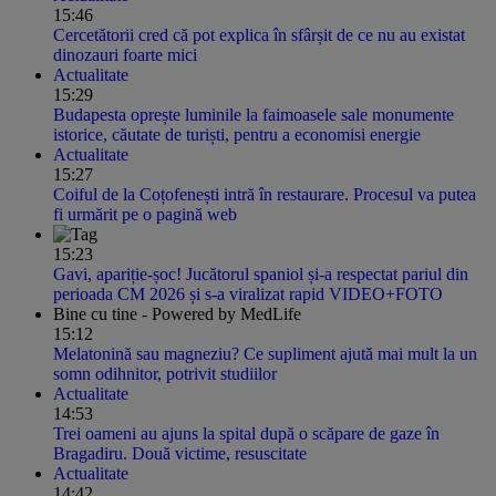
15:46
Cercetătorii cred că pot explica în sfârșit de ce nu au existat
dinozauri foarte mici
Actualitate
15:29
Budapesta oprește luminile la faimoasele sale monumente
istorice, căutate de turiști, pentru a economisi energie
Actualitate
15:27
Coiful de la Coțofenești intră în restaurare. Procesul va putea
fi urmărit pe o pagină web
15:23
Gavi, apariție-șoc! Jucătorul spaniol și-a respectat pariul din
perioada CM 2026 și s-a viralizat rapid VIDEO+FOTO
Bine cu tine - Powered by MedLife
15:12
Melatonină sau magneziu? Ce supliment ajută mai mult la un
somn odihnitor, potrivit studiilor
Actualitate
14:53
Trei oameni au ajuns la spital după o scăpare de gaze în
Bragadiru. Două victime, resuscitate
Actualitate
14:42