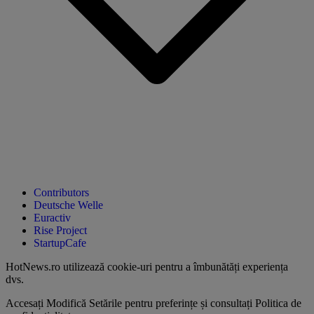
Contributors
Deutsche Welle
Euractiv
Rise Project
StartupCafe
HotNews.ro utilizează
cookie-uri pentru a îmbunătăți experiența
dvs
.
Accesați
Modifică Setările
pentru preferințe și consultați
Politica de