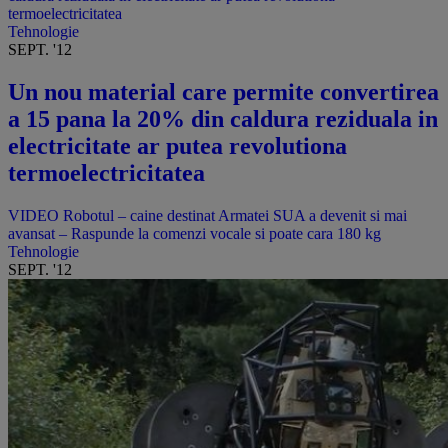
termoelectricitatea
Tehnologie
SEPT. '12
Un nou material care permite convertirea
a 15 pana la 20% din caldura reziduala in
electricitate ar putea revolutiona
termoelectricitatea
VIDEO Robotul – caine destinat Armatei SUA a devenit si mai
avansat – Raspunde la comenzi vocale si poate cara 180 kg
Tehnologie
SEPT. '12