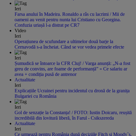
Ieri
Farsa anului în Madeira. Ronaldo a râs cu lacrimi / Mii de
oameni au venit pentru nunta lui Cristiano cu Georgina.
Confuzia uriașă l-a distrat pe CR7
Video
Ieri
Operațiunea de scufundare a ultimelor două barje la
Cernavodă s-a încheiat. Când se vor vedea primele efecte
Ieri
Șumudică se întoarce la CFR Cluj! / Varga anunță: „N-a fost
greu de convins, are foame de performanță” » Ce salariu ar
avea + condiția pusă de antrenor
Actualitate
Ieri
Explicațiile Ucrainei pentru incidentul cu dronă de la granița
Bulgariei cu România
Ieri
Gol de senzație la Constanța! / FOTO: Iustin Doicaru, reușită
incredibilă din lovitură liberă, în Farul - Csikszereda
Actualitate
Ieri
Ce urmează pentru România după deciziile Fitch și Moody`s.