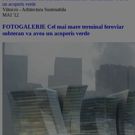
un acoperis verde
Viitor.ro - Arhitectura Sustenabila
MAI '12
FOTOGALERIE Cel mai mare terminal feroviar
subteran va avea un acoperis verde