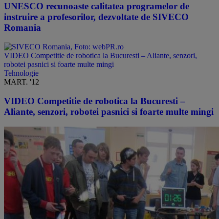
UNESCO recunoaste calitatea programelor de
instruire a profesorilor, dezvoltate de SIVECO
Romania
​VIDEO Competitie de robotica la Bucuresti – Aliante, senzori,
robotei pasnici si foarte multe mingi
Tehnologie
MART. '12
​VIDEO Competitie de robotica la Bucuresti –
Aliante, senzori, robotei pasnici si foarte multe mingi