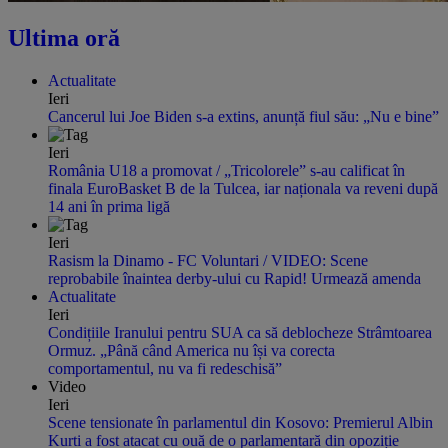
Ultima oră
Actualitate
Ieri
Cancerul lui Joe Biden s-a extins, anunță fiul său: „Nu e bine”
Ieri
România U18 a promovat / „Tricolorele” s-au calificat în
finala EuroBasket B de la Tulcea, iar naționala va reveni după
14 ani în prima ligă
Ieri
Rasism la Dinamo - FC Voluntari / VIDEO: Scene
reprobabile înaintea derby-ului cu Rapid! Urmează amenda
Actualitate
Ieri
Condițiile Iranului pentru SUA ca să deblocheze Strâmtoarea
Ormuz. „Până când America nu își va corecta
comportamentul, nu va fi redeschisă”
Video
Ieri
Scene tensionate în parlamentul din Kosovo: Premierul Albin
Kurti a fost atacat cu ouă de o parlamentară din opoziție