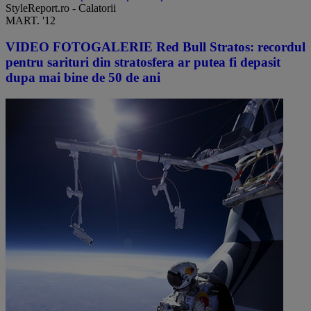
StyleReport.ro - Calatorii
MART. '12
​VIDEO FOTOGALERIE Red Bull Stratos: recordul
pentru sarituri din stratosfera ar putea fi depasit
dupa mai bine de 50 de ani