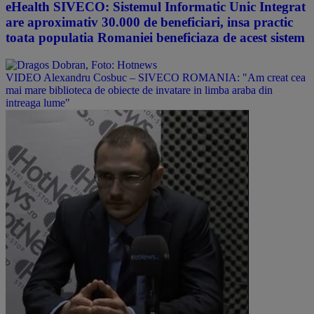
eHealth SIVECO: Sistemul Informatic Unic Integrat
are aproximativ 30.000 de beneficiari, insa practic
toata populatia Romaniei beneficiaza de acest sistem
VIDEO Alexandru Cosbuc – SIVECO ROMANIA: "Am creat cea
mai mare biblioteca de obiecte de invatare in limba araba din
intreaga lume"