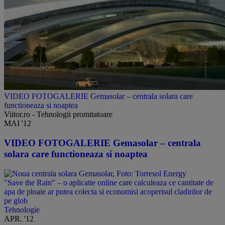
​VIDEO FOTOGALERIE Gemasolar – centrala solara care
functioneaza si noaptea
Viitor.ro - Tehnologii promitatoare
MAI '12
​VIDEO FOTOGALERIE Gemasolar – centrala
solara care functioneaza si noaptea
"Save the Rain" – o aplicatie online care calculeaza ce cantitate de
apa de ploaie ar putea colecta si economisi acoperisul cladirilor de
pe glob
Tehnologie
APR. '12