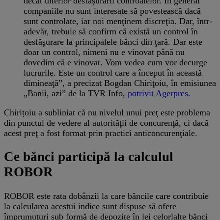
decât ulterior desfăşurării controalelor. În general
companiile nu sunt interesate să povestească dacă
sunt controlate, iar noi menţinem discreţia. Dar, într-
adevăr, trebuie să confirm că există un control în
desfăşurare la principalele bănci din ţară. Dar este
doar un control, nimeni nu e vinovat până nu
dovedim că e vinovat. Vom vedea cum vor decurge
lucrurile. Este un control care a început în această
dimineaţă”, a precizat Bogdan Chiriţoiu, în emisiunea
„Banii, azi” de la TVR Info,
potrivit Agerpres.
Chirițoiu a subliniat că nu nivelul unui preţ este problema
din punctul de vedere al autorităţii de concurenţă, ci dacă
acest preţ a fost format prin practici anticoncurenţiale.
Ce bănci participă la calculul
ROBOR
ROBOR este rata dobânzii la care băncile care contribuie
la calcularea acestui indice sunt dispuse să ofere
împrumuturi sub formă de depozite în lei celorlalte bănci