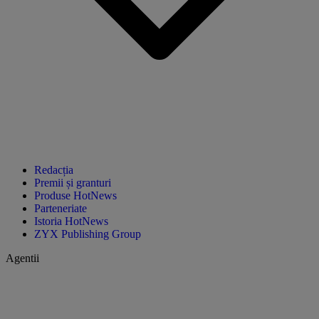
Redacția
Premii și granturi
Produse HotNews
Parteneriate
Istoria HotNews
ZYX Publishing Group
Agentii