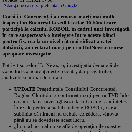
Publicat: 01.11.2022 17:38
Adaugă-ne ca sursă preferată în Google
​Consiliul Concurenței a demarat marți mai multe
inspecții în București la sediile celor 10 bănci care
participă la calculul ROBOR, în cadrul unei investigații
în care suspectează o înțelegere între aceste bănci
pentru fixarea la un nivel cât mai ridicat a ratei
dobânzii, au declarat marți pentru HotNews.ro surse
apropiate investigației.
Potrivit surselor HotNews.ro, investigația demarată de
Consiliul Concurenței este recentă, dar pregătirile și
analizele sunt mai de durată.
UPDATE
Președintele Consiliului Concurenței,
Bogdan Chirițoiu, a confirmat marți pentru TVR Info
că autoritatea investighează dacă băncile s-au înţeles
între ele pentru a stabili indicele ROBOR, dar a
subliniat că nimeni nu trebuie considerat vinovat
până nu se dovedeşte acest lucru.
„În mod normal nu se află de operaţiunile noastre