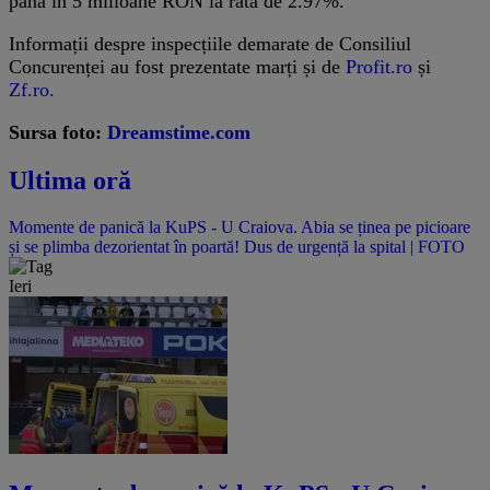
până în 5 milioane RON la rata de 2.97%.
Informații despre inspecțiile demarate de Consiliul
Concurenței au fost prezentate marți și de
Profit.ro
și
Zf.ro.
Sursa foto:
Dreamstime.com
Ultima oră
Momente de panică la KuPS - U Craiova. Abia se ținea pe picioare
și se plimba dezorientat în poartă! Dus de urgență la spital | FOTO
Ieri