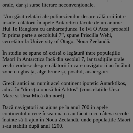
orale, dar și surse literare neconvenționale.
”Am găsit relatări ale polinezienilor despre călătorii între
insule, călătorii în apele Antarcticii făcute de un anume
Hui Te Rangiora cu ambarcațiunea Te Ivi O Atea, probabil
în prima parte a secolului 7”, spune Priscilla Wehi,
cercetător la University of Otago, Noua Zeelandă.
În studiu se spune că există o legătură între populațiile
Maori în Antarctica încă din secolul 7, iar tradițiile orale
vechi vorbesc despre călătorii în care navigatorii au întâlnit
zone cu gheață, alge brune și, posibil, aisberg-uri.
Grecii antici au numit acel continent ipotetic Antarktikos,
adică în ”direcția opusă lui Arktos” (constelațiile Ursa
Mare și Ursa Mică din nord).
Dacă navigatorii au ajuns pe la anul 700 în apele
continentului rece înseamnă că au făcut-o cu câteva secole
înainte să fi ajun în Noua Zeelandă, unde populațiile Maori
s-au stabilit după anul 1200.