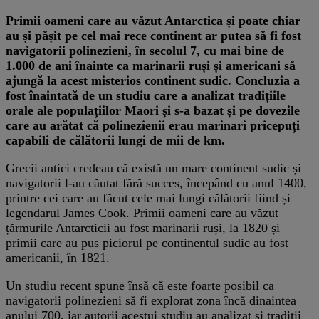
​Primii oameni care au văzut Antarctica și poate chiar
au și pășit pe cel mai rece continent ar putea să fi fost
navigatorii polinezieni, în secolul 7, cu mai bine de
1.000 de ani înainte ca marinarii ruși și americani să
ajungă la acest misterios continent sudic. Concluzia a
fost înaintată de un studiu care a analizat tradițiile
orale ale populațiilor Maori și s-a bazat și pe dovezile
care au arătat că polinezienii erau marinari pricepuți
capabili de călătorii lungi de mii de km.
Grecii antici credeau că există un mare continent sudic și
navigatorii l-au căutat fără succes, începând cu anul 1400,
printre cei care au făcut cele mai lungi călătorii fiind și
legendarul James Cook. Primii oameni care au văzut
țărmurile Antarcticii au fost marinarii ruși, la 1820 și
primii care au pus piciorul pe continentul sudic au fost
americanii, în 1821.
Un studiu recent spune însă că este foarte posibil ca
navigatorii polinezieni să fi explorat zona încă dinaintea
anului 700, iar autorii acestui studiu au analizat și tradiții