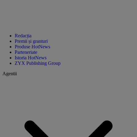
Redacția
Premii și granturi
Produse HotNews
Parteneriate
Istoria HotNews
ZYX Publishing Group
Agentii