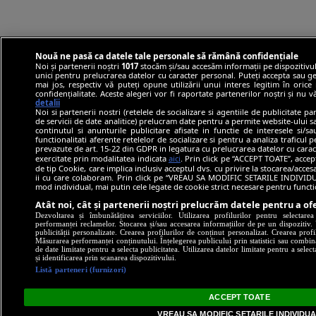
Nouă ne pasă ca datele tale personale să rămână confidențiale
Noi și partenerii noștri
1017
stocăm și/sau accesăm informații pe dispozitivul
unici pentru prelucrarea datelor cu caracter personal. Puteți accepta sau ge
mai jos, respectiv vă puteți opune utilizării unui interes legitim în ori
confidențialitate. Aceste alegeri vor fi raportate partenerilor noștri și nu 
detalii
Noi si partenerii nostri (retelele de socializare si agentiile de publicitate p
de servicii de date analitice) prelucram date pentru a permite website-ului 
continutul si anunturile publicitare afisate in functie de interesele si/s
functionalitati aferente retelelor de socializare si pentru a analiza traficul 
prevazute de art. 15-22 din GDPR in legatura cu prelucrarea datelor cu carac
exercitate prin modalitatea indicata
aici
. Prin click pe “ACCEPT TOATE”, accep
de tip Cookie, care implica inclusiv acceptul dvs. cu privire la stocarea/acce
ii cu care colaboram. Prin click pe “VREAU SA MODIFIC SETARILE INDIVIDUA
mod individual, mai putin cele legate de cookie strict necesare pentru funct
Atât noi, cât și partenerii noștri prelucrăm datele pentru a ofe
Dezvoltarea și îmbunătățirea serviciilor. Utilizarea profilurilor pentru selectare
performanței reclamelor. Stocarea și/sau accesarea informațiilor de pe un dispozitiv. U
publicității personalizate. Crearea profilurilor de conținut personalizat. Crearea profi
Măsurarea performanței conținutului. Înțelegerea publicului prin statistici sau combinaț
de date limitate pentru a selecta publicitatea. Utilizarea datelor limitate pentru a selec
și identificarea prin scanarea dispozitivului.
Listă parteneri (furnizori)
ACCEPT TOATE
VREAU SA MODIFIC SETARILE INDIVIDU