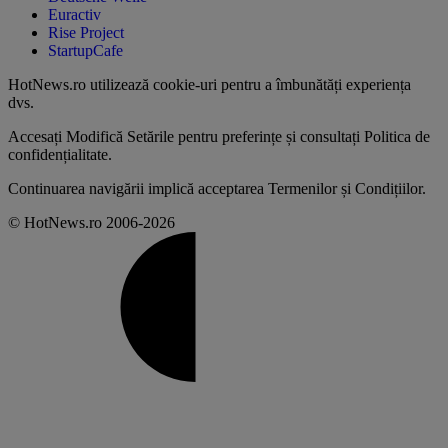
Euractiv
Rise Project
StartupCafe
HotNews.ro utilizează
cookie-uri pentru a îmbunătăți experiența
dvs
.
Accesați
Modifică Setările
pentru preferințe și consultați
Politica de
confidențialitate
.
Continuarea navigării implică acceptarea
Termenilor și Condițiilor
.
© HotNews.ro 2006-2026