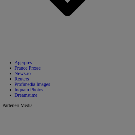
Agerpres
France Presse
News.ro
Reuters
Profimedia Images
Inquam Photos
Dreamstime
Parteneri Media