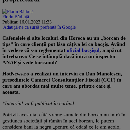
Florin Bărbuță
Publicat: 16.01.2023 11:33
Adaugă-ne ca sursă preferată în Google
Cafenelele și alte localuri din Horeca au un „borcan de
tips” în care clienții pot lăsa câțiva lei ca bacșiș. Având
în vedere că s-a reglementat
oficial bacșișul
, a apărut
întrebarea: Ce se întâmplă dacă intră un inspector
ANAF și vede borcanul?
HotNews.ro a realizat un interviu cu Dan Manolescu,
președintele Camerei Consultanților Fiscali (CCF) în
care am abordat mai multe teme, printre care și
aceasta.
*Interviul va fi publicat în curând
Potrivit acestuia, câtă vreme sumele din borcan nu intră în
gestiunea societății și rămân în acel borcan, le putem
considera bani la negru „pentru că odată ce le am acolo,