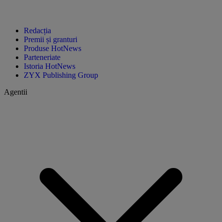
Redacția
Premii și granturi
Produse HotNews
Parteneriate
Istoria HotNews
ZYX Publishing Group
Agentii