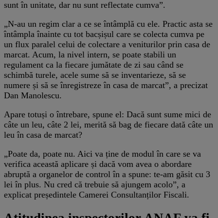
sunt în unitate, dar nu sunt reflectate cumva”.
„N-au un regim clar a ce se întâmplă cu ele. Practic asta se
întâmpla înainte cu tot bacșișul care se colecta cumva pe
un flux paralel celui de colectare a veniturilor prin casa de
marcat. Acum, la nivel intern, se poate stabili un
regulament ca la fiecare jumătate de zi sau când se
schimbă turele, acele sume să se inventarieze, să se
numere și să se înregistreze în casa de marcat”, a precizat
Dan Manolescu.
Apare totuși o întrebare, spune el: Dacă sunt sume mici de
câte un leu, câte 2 lei, merită să bag de fiecare dată câte un
leu în casa de marcat?
„Poate da, poate nu. Aici va ține de modul în care se va
verifica această aplicare și dacă vom avea o abordare
abruptă a organelor de control în a spune: te-am găsit cu 3
lei în plus. Nu cred că trebuie să ajungem acolo”, a
explicat președintele Camerei Consultanților Fiscali.