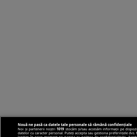
Nouă ne pasă ca datele tale personale să rămână confidențiale
Noi și partenerii noștri
1019
stocăm și/sau accesăm informații pe dispozit
datelor cu caracter personal. Puteți accepta sau gestiona preferințele dvs. f
legitim în orice moment pe pagina cu politica de confidențialitate. Aceste