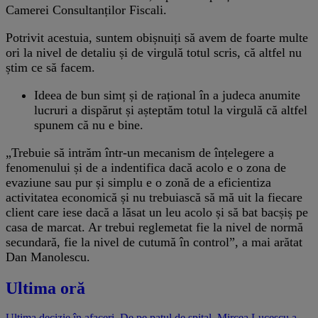
Camerei Consultanților Fiscali.
Potrivit acestuia, suntem obișnuiți să avem de foarte multe
ori la nivel de detaliu și de virgulă totul scris, că altfel nu
știm ce să facem.
Ideea de bun simț și de rațional în a judeca anumite
lucruri a dispărut și așteptăm totul la virgulă că altfel
spunem că nu e bine.
„Trebuie să intrăm într-un mecanism de înțelegere a
fenomenului și de a indentifica dacă acolo e o zona de
evaziune sau pur și simplu e o zonă de a eficientiza
activitatea economică și nu trebuiască să mă uit la fiecare
client care iese dacă a lăsat un leu acolo și să bat bacșiș pe
casa de marcat. Ar trebui reglemetat fie la nivel de normă
secundară, fie la nivel de cutumă în control”, a mai arătat
Dan Manolescu.
Ultima oră
Ultima decizie în afaceri. De pe patul de spital, Mircea Lucescu a