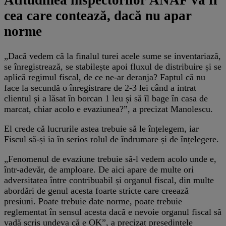
Atitudinea inspectorilor ANAF va fi
cea care contează, dacă nu apar
norme
„Dacă vedem că la finalul turei acele sume se inventariază,
se înregistrează, se stabilește apoi fluxul de distribuire și se
aplică regimul fiscal, de ce ne-ar deranja? Faptul că nu
face la secundă o înregistrare de 2-3 lei când a intrat
clientul și a lăsat în borcan 1 leu și să îl bage în casa de
marcat, chiar acolo e evaziunea?”, a precizat Manolescu.
El crede că lucrurile astea trebuie să le înțelegem, iar
Fiscul să-și ia în serios rolul de îndrumare și de înțelegere.
„Fenomenul de evaziune trebuie să-l vedem acolo unde e,
într-adevăr, de amploare. De aici apare de multe ori
adversitatea între contribuabil și organul fiscal, din multe
abordări de genul acesta foarte stricte care creează
presiuni. Poate trebuie date norme, poate trebuie
reglementat în sensul acesta dacă e nevoie organul fiscal să
vadă scris undeva că e OK”, a precizat președintele