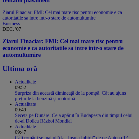
rentabil plasament
Ziarul Finaciar: FMI: Cel mai mare risc pentru economie e ca
autoritatile sa intre intr-o stare de automultumire
Business
DEC. '07
Ziarul Finaciar: FMI: Cel mai mare risc pentru
economie e ca autoritatile sa intre intr-o stare de
automultumire
Ultima oră
Actualitate
09:52
Surpriza din această dimineață de la pompă. Cât au ajuns
prețurile la benzină și motorină
Actualitate
09:49
Seceta pe Dunăre: Ce a apărut în Budapesta din timpul celui
de-al Doilea Război Mondial
Actualitate
09:47
Câți români se mai uită la „Insula Iubirii” de pe Antena 1?