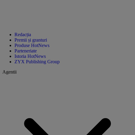
Redacția
Premii și granturi
Produse HotNews
Parteneriate
Istoria HotNews
ZYX Publishing Group
Agentii