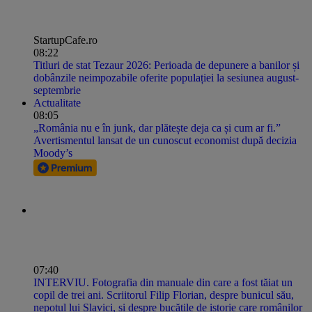
StartupCafe.ro
08:22
Titluri de stat Tezaur 2026: Perioada de depunere a banilor și
dobânzile neimpozabile oferite populației la sesiunea august-
septembrie
Actualitate
08:05
„România nu e în junk, dar plătește deja ca și cum ar fi.”
Avertismentul lansat de un cunoscut economist după decizia
Moody’s
07:40
INTERVIU. Fotografia din manuale din care a fost tăiat un
copil de trei ani. Scriitorul Filip Florian, despre bunicul său,
nepotul lui Slavici, și despre bucățile de istorie care românilor