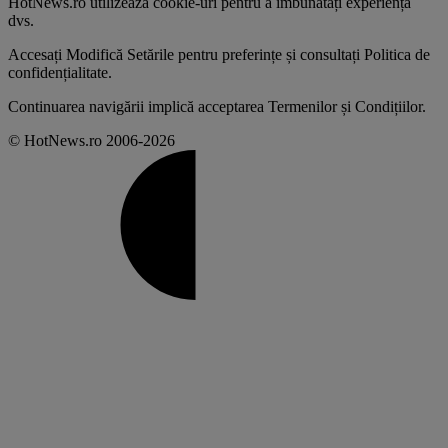
HotNews.ro utilizează
cookie-uri pentru a îmbunătăți experiența
dvs
.
Accesați
Modifică Setările
pentru preferințe și consultați
Politica de
confidențialitate
.
Continuarea navigării implică acceptarea
Termenilor și Condițiilor
.
© HotNews.ro 2006-2026