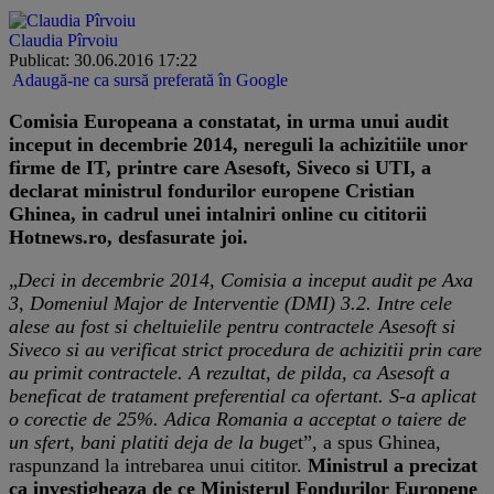
Claudia Pîrvoiu
Publicat: 30.06.2016 17:22
Adaugă-ne ca sursă preferată în Google
Comisia Europeana a constatat, in urma unui audit
inceput in decembrie 2014, nereguli la achizitiile unor
firme de IT, printre care Asesoft, Siveco si UTI, a
declarat ministrul fondurilor europene Cristian
Ghinea, in cadrul unei intalniri online cu cititorii
Hotnews.ro, desfasurate joi.
„
Deci in decembrie 2014, Comisia a inceput audit pe Axa
3, Domeniul Major de Interventie (DMI) 3.2. Intre cele
alese au fost si cheltuielile pentru contractele Asesoft si
Siveco si au verificat strict procedura de achizitii prin care
au primit contractele. A rezultat, de pilda, ca Asesoft a
beneficat de tratament preferential ca ofertant. S-a aplicat
o corectie de 25%. Adica Romania a acceptat o taiere de
un sfert, bani platiti deja de la buge
t”, a spus Ghinea,
raspunzand la intrebarea unui cititor.
Ministrul a precizat
ca investigheaza de ce Ministerul Fondurilor Europene