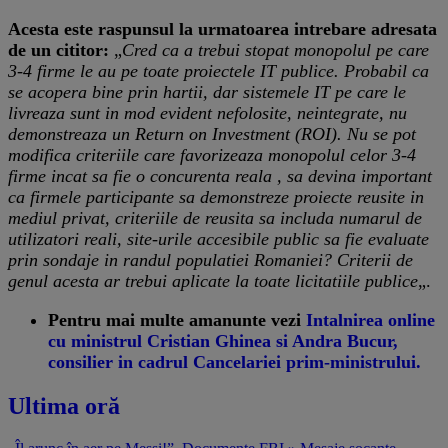
Acesta este raspunsul la urmatoarea intrebare adresata
de un cititor:
„
Cred ca a trebui stopat monopolul pe care
3-4 firme le au pe toate proiectele IT publice. Probabil ca
se acopera bine prin hartii, dar sistemele IT pe care le
livreaza sunt in mod evident nefolosite, neintegrate, nu
demonstreaza un Return on Investment (ROI). Nu se pot
modifica criteriile care favorizeaza monopolul celor 3-4
firme incat sa fie o concurenta reala , sa devina important
ca firmele participante sa demonstreze proiecte reusite in
mediul privat, criteriile de reusita sa includa numarul de
utilizatori reali, site-urile accesibile public sa fie evaluate
prin sondaje in randul populatiei Romaniei? Criterii de
genul acesta ar trebui aplicate la toate licitatiile publice
„.
Pentru mai multe amanunte vezi
Intalnirea online
cu ministrul Cristian Ghinea si Andra Bucur,
consilier in cadrul Cancelariei prim-ministrului.
Ultima oră