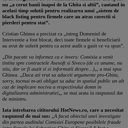
nu „a cerut banii inapoi de la Ghita si altii”, cautand in
acelasi timp solutii pentru realizarea unui „sistem de
black listing pentru firmele care au atras corectii si
pierderi pentru stat”.
Cristian Ghinea a precizat ca „intreg Domeniul de
Interventie a fost blocat, deci toate firmele si beneficiarii
au avut de suferit pentru ca acest audit a gasit ce va spun”.
„
Din pacate va informez ca e invers: Comisia a venit
tintita spre contractele Asesoft si Siveco (de ce anume, nu
stiu, dar or fi auzit si ei informatii despre…)
„, a mai spus
Ghinea. „
Daca ati vrut sa aduceti argumente pro-Ghita,
sorry, tocmai m-ati obligat sa aduc in spatiul public un alt
caz de implicare nociva a respectivului domn in
digitalizarea administratiei
„, se mai arata in raspunsul dat
de ministru.
Iata intrebarea cititorului HotNews.ro, care a necesitat
raspunsul de mai sus:
„
A facut obiectul unei investigate
din partea auditului Comisiei Europene posibilele fraude
intre firmele lui Sebastian Ghita si Siveco? A fost o