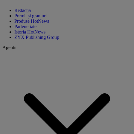
Redacția
Premii și granturi
Produse HotNews
Parteneriate
Istoria HotNews
ZYX Publishing Group
Agentii