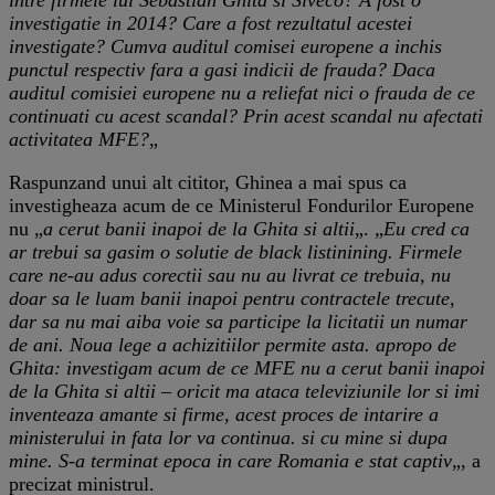
investigatie in 2014? Care a fost rezultatul acestei
investigate? Cumva auditul comisei europene a inchis
punctul respectiv fara a gasi indicii de frauda? Daca
auditul comisiei europene nu a reliefat nici o frauda de ce
continuati cu acest scandal? Prin acest scandal nu afectati
activitatea MFE?
„
Raspunzand unui alt cititor, Ghinea a mai spus ca
investigheaza acum de ce Ministerul Fondurilor Europene
nu „
a cerut banii inapoi de la Ghita si altii
„. „
Eu cred ca
ar trebui sa gasim o solutie de black listinining. Firmele
care ne-au adus corectii sau nu au livrat ce trebuia, nu
doar sa le luam banii inapoi pentru contractele trecute,
dar sa nu mai aiba voie sa participe la licitatii un numar
de ani. Noua lege a achizitiilor permite asta. apropo de
Ghita: investigam acum de ce MFE nu a cerut banii inapoi
de la Ghita si altii – oricit ma ataca televiziunile lor si imi
inventeaza amante si firme, acest proces de intarire a
ministerului in fata lor va continua. si cu mine si dupa
mine. S-a terminat epoca in care Romania e stat captiv
„, a
precizat ministrul.