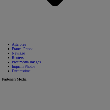
Agerpres
France Presse
News.ro
Reuters
Profimedia Images
Inquam Photos
Dreamstime
Parteneri Media