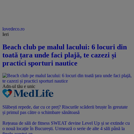
lovedeco.ro
Ieri
Beach club pe malul lacului: 6 locuri din
toată țara unde faci plajă, te cazezi și
practici sporturi nautice
Adn-ul tău
e unic
Slăbești repede, dar cu ce preț? Riscurile scăderii bruște în greutate
și primul pas către o schimbare sănătoasă
Rețeaua de săli de fitness SWEAT devine Level Up și se extinde cu
o nouă locație în București. Urmează o serie de alte 4 săli până la
finele acestui an