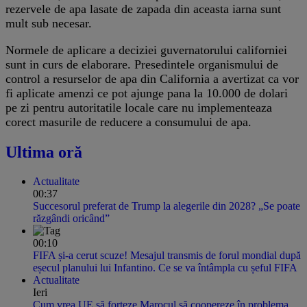
rezervele de apa lasate de zapada din aceasta iarna sunt
mult sub necesar.
Normele de aplicare a deciziei guvernatorului californiei
sunt in curs de elaborare. Presedintele organismului de
control a resurselor de apa din California a avertizat ca vor
fi aplicate amenzi ce pot ajunge pana la 10.000 de dolari
pe zi pentru autoritatile locale care nu implementeaza
corect masurile de reducere a consumului de apa.
Ultima oră
Actualitate
00:37
Succesorul preferat de Trump la alegerile din 2028? „Se poate
răzgândi oricând”
00:10
FIFA și-a cerut scuze! Mesajul transmis de forul mondial după
eșecul planului lui Infantino. Ce se va întâmpla cu șeful FIFA
Actualitate
Ieri
Cum vrea UE să forțeze Marocul să coopereze în problema