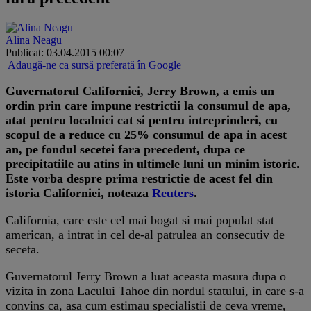
Alina Neagu
Publicat: 03.04.2015 00:07
Adaugă-ne ca sursă preferată în Google
Guvernatorul Californiei, Jerry Brown, a emis un
ordin prin care impune restrictii la consumul de apa,
atat pentru localnici cat si pentru intreprinderi, cu
scopul de a reduce cu 25% consumul de apa in acest
an, pe fondul secetei fara precedent, dupa ce
precipitatiile au atins in ultimele luni un minim istoric.
Este vorba despre prima restrictie de acest fel din
istoria Californiei, noteaza
Reuters
.
California, care este cel mai bogat si mai populat stat
american, a intrat in cel de-al patrulea an consecutiv de
seceta.
Guvernatorul Jerry Brown a luat aceasta masura dupa o
vizita in zona Lacului Tahoe din nordul statului, in care s-a
convins ca, asa cum estimau specialistii de ceva vreme,