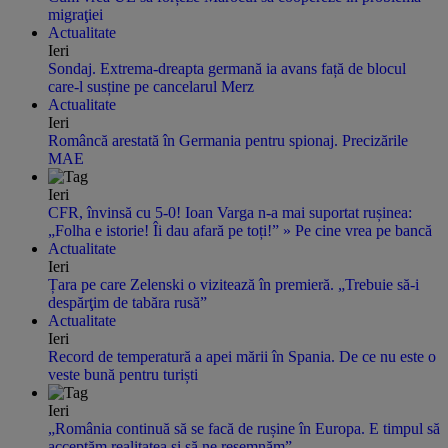
migraţiei
Actualitate
Ieri
Sondaj. Extrema-dreapta germană ia avans față de blocul
care-l susține pe cancelarul Merz
Actualitate
Ieri
Româncă arestată în Germania pentru spionaj. Precizările
MAE
Ieri
CFR, învinsă cu 5-0! Ioan Varga n-a mai suportat rușinea:
„Folha e istorie! Îi dau afară pe toți!” » Pe cine vrea pe bancă
Actualitate
Ieri
Țara pe care Zelenski o vizitează în premieră. „Trebuie să-i
despărţim de tabăra rusă”
Actualitate
Ieri
Record de temperatură a apei mării în Spania. De ce nu este o
veste bună pentru turiști
Ieri
„România continuă să se facă de rușine în Europa. E timpul să
acceptăm realitatea și să ne resemnăm”