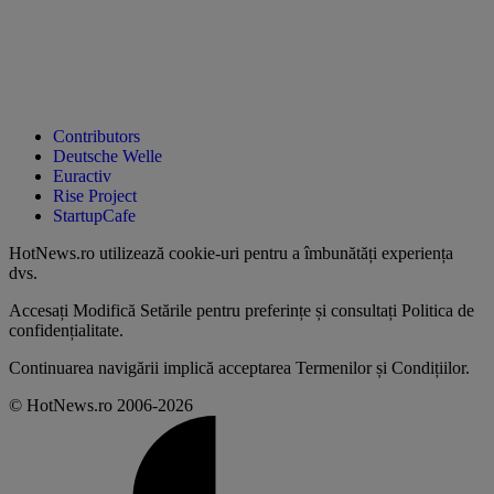
Contributors
Deutsche Welle
Euractiv
Rise Project
StartupCafe
HotNews.ro utilizează
cookie-uri pentru a îmbunătăți experiența
dvs
.
Accesați
Modifică Setările
pentru preferințe și consultați
Politica de
confidențialitate
.
Continuarea navigării implică acceptarea
Termenilor și Condițiilor
.
© HotNews.ro 2006-2026