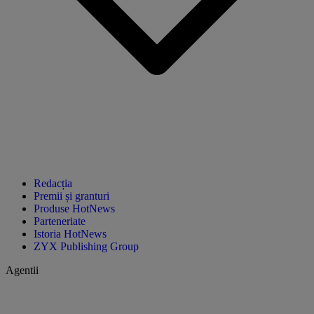
Redacția
Premii și granturi
Produse HotNews
Parteneriate
Istoria HotNews
ZYX Publishing Group
Agentii