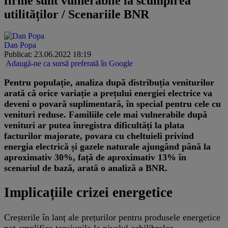
firme sunt vulnerabile la scumpirea
utilităților / Scenariile BNR
Dan Popa
Publicat: 23.06.2022 18:19
Adaugă-ne ca sursă preferată în Google
Pentru populație, analiza după distribuția veniturilor
arată că orice variație a prețului energiei electrice va
deveni o povară suplimentară, în special pentru cele cu
venituri reduse. Familiile cele mai vulnerabile după
venituri ar putea înregistra dificultăți la plata
facturilor majorate, povara cu cheltuieli privind
energia electrică și gazele naturale ajungând până la
aproximativ 30%, față de aproximativ 13% în
scenariul de bază, arată o analiză a BNR.
Implicațiile crizei energetice
Creșterile în lanț ale prețurilor pentru produsele energetice
pot amplifica tensiunile la nivelul echilibrelor