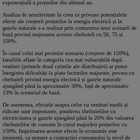
exponențială a prețurilor din ultimul an.
Analiza de senzitivitate în ceea ce privește potențialele
efecte ale creșterii prețurilor la energia electrică și la
gazele naturale s-a realizat prin conturarea unor scenarii de
bază privind majorarea acestor cheltuieli cu 50, 75 și
150%.
În cazul celui mai pesimist scenariu (creștere de 150%),
familiile aflate în categoria cea mai vulnerabilă după
venituri (primele două cuintile ale distribuției) ar putea
înregistra dificultăți la plata facturilor majorate, povara cu
cheltuieli privind energia electrică și gazele naturale
ajungând până la aproximativ 30%, față de aproximativ
13% în scenariul de bază.
De asemenea, efectele asupra celor cu venituri medii și
ridicate sunt importante, ponderea cheltuielilor cu
electricitatea și gazele ajungând până la 20% din valoarea
cheltuielilor de consum în cazul majorării prețurilor cu
150%. Imprimarea acestor efecte în economie este
iminentă, ca urmare a contracției consumului la nivel de