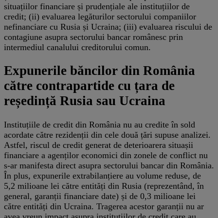
situațiilor financiare și prudențiale ale instituțiilor de
credit; (ii) evaluarea legăturilor sectorului companiilor
nefinanciare cu Rusia și Ucraina; (iii) evaluarea riscului de
contagiune asupra sectorului bancar românesc prin
intermediul canalului creditorului comun.
Expunerile băncilor din România
către contrapartide cu țara de
reședință Rusia sau Ucraina
Instituțiile de credit din România nu au credite în sold
acordate către rezidenții din cele două țări supuse analizei.
Astfel, riscul de credit generat de deterioarera situașii
financiare a agenților economici din zonele de conflict nu
s-ar manifesta direct asupra sectorului bancar din România.
În plus, expunerile extrabilanțiere au volume reduse, de
5,2 milioane lei către entități din Rusia (reprezentând, în
general, garanții financiare date) și de 0,3 milioane lei
către entități din Ucraina. Tragerea acestor garanții nu ar
avea vreun impact asupra instituțiilor de credit care au