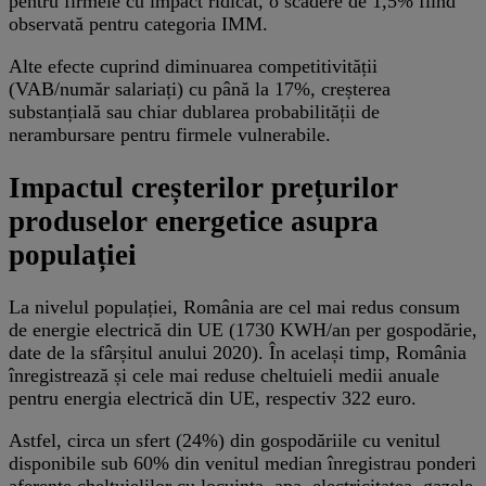
pentru firmele cu impact ridicat, o scădere de 1,5% fiind
observată pentru categoria IMM.
Alte efecte cuprind diminuarea competitivității
(VAB/număr salariați) cu până la 17%, creșterea
substanțială sau chiar dublarea probabilității de
nerambursare pentru firmele vulnerabile.
Impactul creșterilor prețurilor
produselor energetice asupra
populației
La nivelul populației, România are cel mai redus consum
de energie electrică din UE (1730 KWH/an per gospodărie,
date de la sfârșitul anului 2020). În același timp, România
înregistrează și cele mai reduse cheltuieli medii anuale
pentru energia electrică din UE, respectiv 322 euro.
Astfel, circa un sfert (24%) din gospodăriile cu venitul
disponibile sub 60% din venitul median înregistrau ponderi