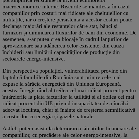
macroeconomice interne. Riscurile se manifestă în cazul
companiilor prin costuri mai ridicate ale cheltuielilor cu
utilitățile, iar o creștere persistentă a acestor costuri poate
declanșa majorări ale restanțelor către stat, bănci și
furnizori și diminuarea fluxurilor de bani din economie. De
asemenea, s-ar putea crea blocaje în cadrul lanțurilor de
aprovizionare sau adâncirea celor existente, din cauza
închiderii sau limitării capacităților de producție din
sectoarele energo-intensive.
Din perspectiva populației, vulnerabilitatea provine din
faptul că familiile din România sunt printre cele mai
expuse la sărăcia energetică din Uniunea Europeană,
acestea înregistrând al treilea cel mai ridicat procent pentru
întârzierile la plata facturilor la utilități și al doilea cel mai
ridicat procent din UE privind incapacitatea de a încălzi
adecvat locuința, chiar și înainte de creșterea semnificativă
a costurilor cu energia și gazele naturale.
Astfel, putem asista la deteriorarea situațiilor financiare ale
companiilor, cu precădere ale celor energo-intensive, la