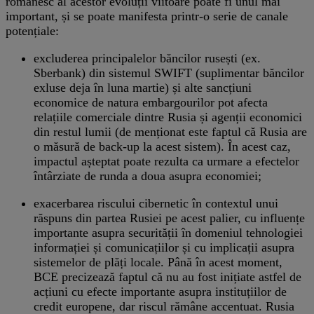
românesc al acestor evoluții viitoare poate fi unul mai
important, și se poate manifesta printr-o serie de canale
potențiale:
excluderea principalelor băncilor rusești (ex.
Sberbank) din sistemul SWIFT (suplimentar băncilor
exluse deja în luna martie) și alte sancțiuni
economice de natura embargourilor pot afecta
relațiile comerciale dintre Rusia și agenții economici
din restul lumii (de menționat este faptul că Rusia are
o măsură de back-up la acest sistem). În acest caz,
impactul așteptat poate rezulta ca urmare a efectelor
întârziate de runda a doua asupra economiei;
exacerbarea riscului cibernetic în contextul unui
răspuns din partea Rusiei pe acest palier, cu influențe
importante asupra securității în domeniul tehnologiei
informației și comunicațiilor și cu implicații asupra
sistemelor de plăți locale. Până în acest moment,
BCE precizează faptul că nu au fost inițiate astfel de
acțiuni cu efecte importante asupra instituțiilor de
credit europene, dar riscul rămâne accentuat. Rusia