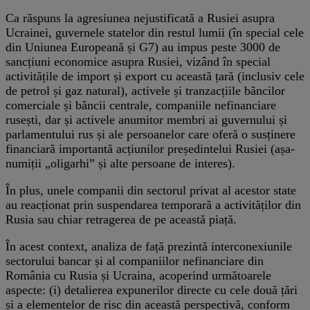
Ca răspuns la agresiunea nejustificată a Rusiei asupra
Ucrainei, guvernele statelor din restul lumii (în special cele
din Uniunea Europeană și G7) au impus peste 3000 de
sancțiuni economice asupra Rusiei, vizând în special
activitățile de import și export cu această țară (inclusiv cele
de petrol și gaz natural), activele și tranzacțiile băncilor
comerciale și băncii centrale, companiile nefinanciare
rusești, dar și activele anumitor membri ai guvernului și
parlamentului rus și ale persoanelor care oferă o susținere
financiară importantă acțiunilor președintelui Rusiei (așa-
numiții „oligarhi” și alte persoane de interes).
În plus, unele companii din sectorul privat al acestor state
au reacționat prin suspendarea temporară a activităților din
Rusia sau chiar retragerea de pe această piață.
În acest context, analiza de față prezintă interconexiunile
sectorului bancar și al companiilor nefinanciare din
România cu Rusia și Ucraina, acoperind următoarele
aspecte: (i) detalierea expunerilor directe cu cele două țări
și a elementelor de risc din această perspectivă, conform