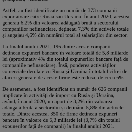
Astfel, au fost identificate un număr de 373 companii
exportatoare către Rusia sau Ucraina. În anul 2020, acestea
generau 6,2% din valoarea adăugată brută a sectorului
companiilor nefinanciare, dețineau 7,3% din activele totale
și angajau 4,6% din numărul total al salariaților din sector.
La finalul anului 2021, 196 dintre aceste companii
dețineau expuneri bancare în valoare totală de 5,8 miliarde
lei (aproximativ 4% din totalul expunerilor bancare față de
companiile nefinanciare). Însă, ponderea activităților
comerciale derulate cu Rusia și Ucraina în totalul cifrei de
afaceri generate de aceste firme este redusă, de circa 6%.
De asemenea, a fost identificat un număr de 626 companii
implicate în activități de import cu Rusia și Ucraina,
având, în anul 2020, un aport de 3,2% din valoarea
adăugată brută a sectorului și deținând 5,8% din activele
totale. Dintre acestea, 350 de firme dețineau expuneri
bancare în valoare de 5,3 miliarde lei (3,7% din totalul
expunerilor față de companii) la finalul anului 2021.