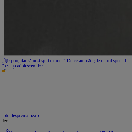
„Îți spun, dar să nu-i spui mamei”. De ce au mătușile un rol special
în viața adolescenților
totuldespremame.ro
Ieri