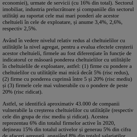
economiei), urmate de servicii (cu 16% din total). Sectorul
imobiliar, industria prelucrătoare și companiile din sectorul
utilități au raportat cele mai mari ponderi ale acestor
cheltuieli în cele de exploatare, și anume 3,4%, 2,6%,
respectiv 2,5%.
Având în vedere nivelul relativ redus al cheltuielilor cu
utilitățile la nivel agregat, pentru a evalua efectele creșterii
acestor cheltuieli, firmele au fost diferențiate în funcție de
indicatorul ce măsoară ponderea cheltuielilor cu utilitățile
în cheltuielile de exploatare, astfel: (1) firme cu pondere a
cheltuielilor cu utilitățile mai mică decât 5% (risc redus),
(2) firme cu ponderea cuprinsă între 5 și 20% (risc mediu)
și (3) firmele cele mai vulnerabile cu o pondere de peste
20% (risc ridicat).
Astfel, se identifică aproximativ 43.000 de companii
vulnerabile la creșterea cheltuielilor cu utilitățile (respectiv
cele din grupa de risc mediu și ridicat). Acestea
reprezentau 6% din totalul firmelor active în 2020,
dețineau 15% din totalul activelor și generau 5% din cifra
de afaceri agregată, angajând 8% din totalul salariaților.