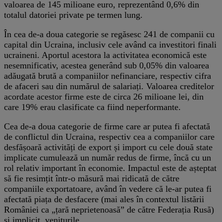
valoarea de 145 milioane euro, reprezentând 0,6% din
totalul datoriei private pe termen lung.
În cea de-a doua categorie se regăsesc 241 de companii cu
capital din Ucraina, inclusiv cele având ca investitori finali
ucraineni. Aportul acestora la activitatea economică este
nesemnificativ, acestea generând sub 0,05% din valoarea
adăugată brută a companiilor nefinanciare, respectiv cifra
de afaceri sau din numărul de salariați. Valoarea creditelor
acordate acestor firme este de circa 26 milioane lei, din
care 19% erau clasificate ca fiind neperformante.
Cea de-a doua categorie de firme care ar putea fi afectată
de conflictul din Ucraina, respectiv cea a companiilor care
desfășoară activități de export și import cu cele două state
implicate cumulează un număr redus de firme, încă cu un
rol relativ important în economie. Impactul este de așteptat
să fie resimțit într-o măsură mai ridicată de către
companiile exportatoare, având în vedere că le-ar putea fi
afectată piața de desfacere (mai ales în contextul listării
României ca „țară neprietenoasă” de către Federația Rusă)
și implicit, veniturile.