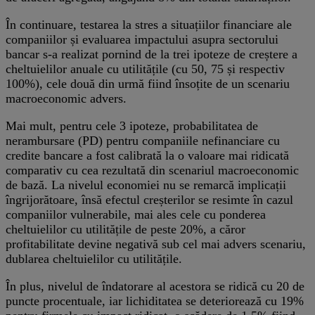
În continuare, testarea la stres a situațiilor financiare ale
companiilor și evaluarea impactului asupra sectorului
bancar s-a realizat pornind de la trei ipoteze de creștere a
cheltuielilor anuale cu utilitățile (cu 50, 75 și respectiv
100%), cele două din urmă fiind însoțite de un scenariu
macroeconomic advers.
Mai mult, pentru cele 3 ipoteze, probabilitatea de
nerambursare (PD) pentru companiile nefinanciare cu
credite bancare a fost calibrată la o valoare mai ridicată
comparativ cu cea rezultată din scenariul macroeconomic
de bază. La nivelul economiei nu se remarcă implicații
îngrijorătoare, însă efectul creșterilor se resimte în cazul
companiilor vulnerabile, mai ales cele cu ponderea
cheltuielilor cu utilitățile de peste 20%, a căror
profitabilitate devine negativă sub cel mai advers scenariu,
dublarea cheltuielilor cu utilitățile.
În plus, nivelul de îndatorare al acestora se ridică cu 20 de
puncte procentuale, iar lichiditatea se deteriorează cu 19%