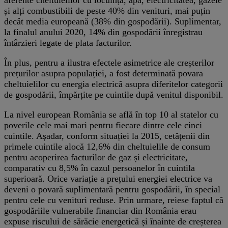
aferente cheltuielilor cu locuința, apa, electricitatea, gazele
și alți combustibili de peste 40% din venituri, mai puțin
decât media europeană (38% din gospodării). Suplimentar,
la finalul anului 2020, 14% din gospodării înregistrau
întârzieri legate de plata facturilor.
În plus, pentru a ilustra efectele asimetrice ale creșterilor
prețurilor asupra populației, a fost determinată povara
cheltuielilor cu energia electrică asupra diferitelor categorii
de gospodării, împărțite pe cuintile după venitul disponibil.
La nivel european România se află în top 10 al statelor cu
poverile cele mai mari pentru fiecare dintre cele cinci
cuintile. Așadar, conform situației la 2015, cetățenii din
primele cuintile alocă 12,6% din cheltuielile de consum
pentru acoperirea facturilor de gaz și electricitate,
comparativ cu 8,5% în cazul persoanelor în cuintila
superioară. Orice variație a prețului energiei electrice va
deveni o povară suplimentară pentru gospodării, în special
pentru cele cu venituri reduse. Prin urmare, reiese faptul că
gospodăriile vulnerabile financiar din România erau
expuse riscului de sărăcie energetică și înainte de creșterea