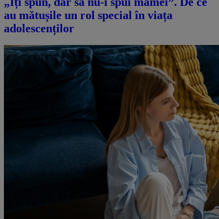
„Îți spun, dar să nu-i spui mamei”. De ce
au mătușile un rol special în viața
adolescenților