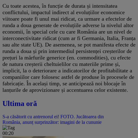
Cu toate acestea, în funcție de durata și intensitatea
conflictului, impactul indirect al evoluțiilor economice
viitoare poate fi unul mai ridicat, ca urmare a efectelor de
runda a doua generate de evoluțiile adverse la nivelul altor
economii, în special cele cu care România are un nivel de
interconectivitate ridicat (cum ar fi Germania, Italia, Franța
sau alte state UE). De asemenea, se pot manifesta efecte de
runda a doua și prin intermediul persistenței creșterilor de
prețuri la mărfurile generice (en. commodities), cu efecte
de natura creșterii cheltuielilor cu materiile prime și,
implicit, la o deteriorare a indicatorilor de profitabilitate a
companiilor care folosesc astfel de produse în procesele de
fabricație. În același timp, se anticipează noi blocaje în
lanțurile de aprovizionare și accentuarea celor existente.
Ultima oră
S-a căsătorit cu antrenorul ei! FOTO. Jucătoarea din
România, anunț surprinzător: imagini de la cununie
00:20