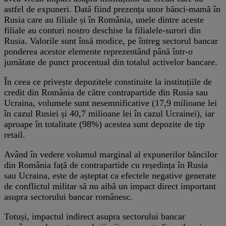
astfel de expuneri. Dată fiind prezența unor bănci-mamă în
Rusia care au filiale și în România, unele dintre aceste
filiale au conturi nostro deschise la filialele-surori din
Rusia. Valorile sunt însă modice, pe întreg sectorul bancar
ponderea acestor elemente reprezentând până într-o
jumătate de punct procentual din totalul activelor bancare.
În ceea ce privește depozitele constituite la instituțiile de
credit din România de către contrapartide din Rusia sau
Ucraina, volumele sunt nesemnificative (17,9 milioane lei
în cazul Rusiei și 40,7 milioane lei în cazul Ucrainei), iar
aproape în totalitate (98%) acestea sunt depozite de tip
retail.
Având în vedere volumul marginal al expunerilor băncilor
din România față de contrapartide cu reședința în Rusia
sau Ucraina, este de așteptat ca efectele negative generate
de conflictul militar să nu aibă un impact direct important
asupra sectorului bancar românesc.
Totuși, impactul indirect asupra sectorului bancar