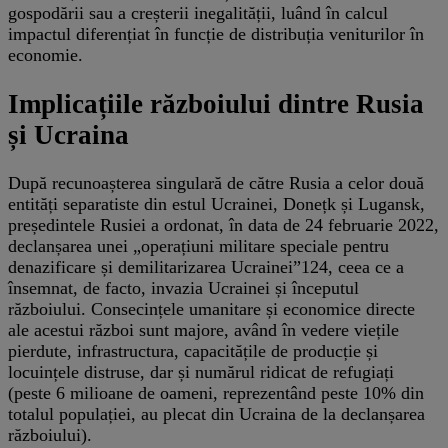
gospodării sau a creșterii inegalității, luând în calcul
impactul diferențiat în funcție de distribuția veniturilor în
economie.
Implicațiile războiului dintre Rusia
și Ucraina
După recunoașterea singulară de către Rusia a celor două
entități separatiste din estul Ucrainei, Donețk și Lugansk,
președintele Rusiei a ordonat, în data de 24 februarie 2022,
declanșarea unei „operațiuni militare speciale pentru
denazificare și demilitarizarea Ucrainei”124, ceea ce a
însemnat, de facto, invazia Ucrainei și începutul
războiului. Consecințele umanitare și economice directe
ale acestui război sunt majore, având în vedere viețile
pierdute, infrastructura, capacitățile de producție și
locuințele distruse, dar și numărul ridicat de refugiați
(peste 6 milioane de oameni, reprezentând peste 10% din
totalul populației, au plecat din Ucraina de la declanșarea
războiului).