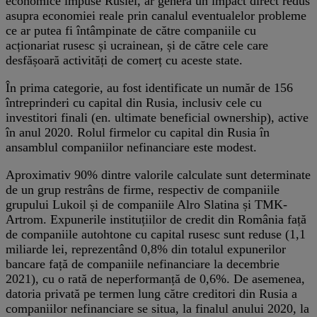
economice impuse Rusiei, ar genera un impact direct redus
asupra economiei reale prin canalul eventualelor probleme
ce ar putea fi întâmpinate de către companiile cu
acționariat rusesc și ucrainean, și de către cele care
desfășoară activități de comerț cu aceste state.
În prima categorie, au fost identificate un număr de 156
întreprinderi cu capital din Rusia, inclusiv cele cu
investitori finali (en. ultimate beneficial ownership), active
în anul 2020. Rolul firmelor cu capital din Rusia în
ansamblul companiilor nefinanciare este modest.
Aproximativ 90% dintre valorile calculate sunt determinate
de un grup restrâns de firme, respectiv de companiile
grupului Lukoil și de companiile Alro Slatina și TMK-
Artrom. Expunerile instituțiilor de credit din România față
de companiile autohtone cu capital rusesc sunt reduse (1,1
miliarde lei, reprezentând 0,8% din totalul expunerilor
bancare față de companiile nefinanciare la decembrie
2021), cu o rată de neperformanță de 0,6%. De asemenea,
datoria privată pe termen lung către creditori din Rusia a
companiilor nefinanciare se situa, la finalul anului 2020, la