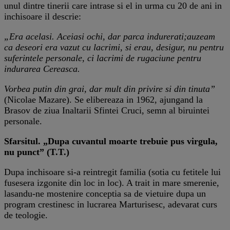
unul dintre tinerii care intrase si el in urma cu 20 de ani in
inchisoare il descrie:
„Era acelasi. Aceiasi ochi, dar parca indurerati;auzeam
ca deseori era vazut cu lacrimi, si erau, desigur, nu pentru
suferintele personale, ci lacrimi de rugaciune pentru
indurarea Cereasca.
Vorbea putin din grai, dar mult din privire si din tinuta”
(Nicolae Mazare). Se elibereaza in 1962, ajungand la
Brasov de ziua Inaltarii Sfintei Cruci, semn al biruintei
personale.
Sfarsitul. „Dupa cuvantul moarte trebuie pus virgula,
nu punct” (T.T.)
Dupa inchisoare si-a reintregit familia (sotia cu fetitele lui
fusesera izgonite din loc in loc). A trait in mare smerenie,
lasandu-ne mostenire conceptia sa de vietuire dupa un
program crestinesc in lucrarea Marturisesc, adevarat curs
de teologie.