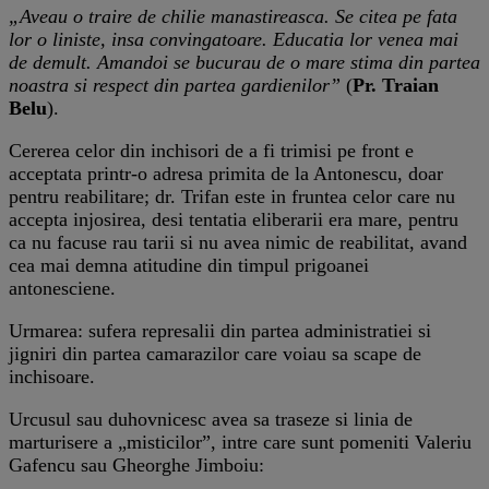
„Aveau o traire de chilie manastireasca. Se citea pe fata
lor o liniste, insa convingatoare. Educatia lor venea mai
de demult. Amandoi se bucurau de o mare stima din partea
noastra si respect din partea gardienilor”
(
Pr. Traian
Belu
).
Cererea celor din inchisori de a fi trimisi pe front e
acceptata printr-o adresa primita de la Antonescu, doar
pentru reabilitare; dr. Trifan este in fruntea celor care nu
accepta injosirea, desi tentatia eliberarii era mare, pentru
ca nu facuse rau tarii si nu avea nimic de reabilitat, avand
cea mai demna atitudine din timpul prigoanei
antonesciene.
Urmarea: sufera represalii din partea administratiei si
jigniri din partea camarazilor care voiau sa scape de
inchisoare.
Urcusul sau duhovnicesc avea sa traseze si linia de
marturisere a „misticilor”, intre care sunt pomeniti Valeriu
Gafencu sau Gheorghe Jimboiu: