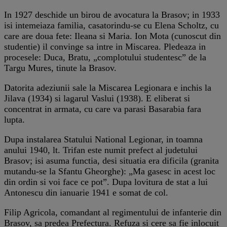
In 1927 deschide un birou de avocatura la Brasov; in 1933
isi intemeiaza familia, casatorindu-se cu Elena Scholtz, cu
care are doua fete: Ileana si Maria. Ion Mota (cunoscut din
studentie) il convinge sa intre in Miscarea. Pledeaza in
procesele: Duca, Bratu, „complotului studentesc” de la
Targu Mures, tinute la Brasov.
Datorita adeziunii sale la Miscarea Legionara e inchis la
Jilava (1934) si lagarul Vaslui (1938). E eliberat si
concentrat in armata, cu care va parasi Basarabia fara
lupta.
Dupa instalarea Statului National Legionar, in toamna
anului 1940, lt. Trifan este numit prefect al judetului
Brasov; isi asuma functia, desi situatia era dificila (granita
mutandu-se la Sfantu Gheorghe): „Ma gasesc in acest loc
din ordin si voi face ce pot”. Dupa lovitura de stat a lui
Antonescu din ianuarie 1941 e somat de col.
Filip Agricola, comandant al regimentului de infanterie din
Brasov, sa predea Prefectura. Refuza si cere sa fie inlocuit