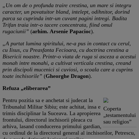
„Un om de o profunda traire crestina, un mare si integru
caracter, un povatuitor bland, intelept, odihnitor, dorind
parca sa cuprinda intr-un cuvant pagini intregi. Badita
Trifan traia intr-o tacere concentrata, fiind omul
rugaciunii”
(
arhim. Arsenie Papacioc
).
„A purtat lumina spiritului, ne-a pus in contact cu cerul,
cu Iisus, cu Preasfanta Fecioara, cu doctrina crestina a
Bisericii noastre. Printr-o viata de ruga si asceza a acestui
monah intre monahi, a cultivat verticala crestina, creand
prin discipoli mucenici si cuviosi, o scoala care a cuprins
toate inchisorile”
(
Gheorghe Dragon
).
Refuza „eliberarea”
Pentru pozitia sa e anchetat si judecat la
Tribunalul Militar Sibiu; este achitat, insa e
Coperta
trimis disciplinar la Suceava. La apropierea
„testamentului
frontului, directorul inchisorii pleaca cu
sau religios”
arhiva, lasand conducerea primului gardian,
cu ordinul de la directorul general al inchisorilor, Petrescu,