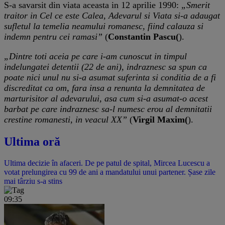
S-a savarsit din viata aceasta in 12 aprilie 1990:
„Smerit
traitor in Cel ce este Calea, Adevarul si Viata si-a adaugat
sufletul la temelia neamului romanesc, fiind calauza si
indemn pentru cei ramasi”
(
Constantin Pascu(
).
„Dintre toti aceia pe care i-am cunoscut in timpul
indelungatei detentii (22 de ani), indraznesc sa spun ca
poate nici unul nu si-a asumat suferinta si conditia de a fi
discreditat ca om, fara insa a renunta la demnitatea de
marturisitor al adevarului, asa cum si-a asumat-o acest
barbat pe care indraznesc sa-l numesc erou al demnitatii
crestine romanesti, in veacul XX”
(
Virgil Maxim(
).
Ultima oră
Ultima decizie în afaceri. De pe patul de spital, Mircea Lucescu a
votat prelungirea cu 99 de ani a mandatului unui partener. Șase zile
mai târziu s-a stins
09:35