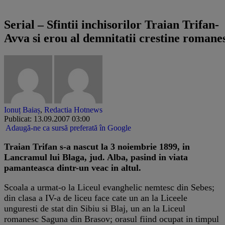
se va cere"
Serial – Sfintii inchisorilor Traian Trifan-
Avva si erou al demnitatii crestine romanes
Ionuț Baiaș
,
Redactia Hotnews
Publicat: 13.09.2007 03:00
Adaugă-ne ca sursă preferată în Google
Traian Trifan s-a nascut la 3 noiembrie 1899, in
Lancramul lui Blaga, jud. Alba, pasind in viata
pamanteasca dintr-un veac in altul.
Scoala a urmat-o la Liceul evanghelic nemtesc din Sebes;
din clasa a IV-a de liceu face cate un an la Liceele
unguresti de stat din Sibiu si Blaj, un an la Liceul
romanesc Saguna din Brasov; orasul fiind ocupat in timpul