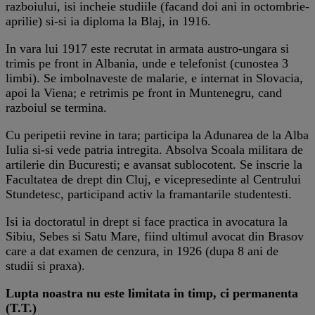
razboiului, isi incheie studiile (facand doi ani in octombrie-
aprilie) si-si ia diploma la Blaj, in 1916.
In vara lui 1917 este recrutat in armata austro-ungara si
trimis pe front in Albania, unde e telefonist (cunostea 3
limbi). Se imbolnaveste de malarie, e internat in Slovacia,
apoi la Viena; e retrimis pe front in Muntenegru, cand
razboiul se termina.
Cu peripetii revine in tara; participa la Adunarea de la Alba
Iulia si-si vede patria intregita. Absolva Scoala militara de
artilerie din Bucuresti; e avansat sublocotent. Se inscrie la
Facultatea de drept din Cluj, e vicepresedinte al Centrului
Stundetesc, participand activ la framantarile studentesti.
Isi ia doctoratul in drept si face practica in avocatura la
Sibiu, Sebes si Satu Mare, fiind ultimul avocat din Brasov
care a dat examen de cenzura, in 1926 (dupa 8 ani de
studii si praxa).
Lupta noastra nu este limitata in timp, ci permanenta
(T.T.)