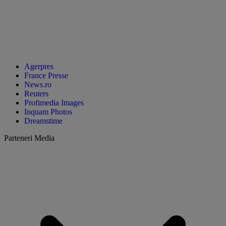
Agerpres
France Presse
News.ro
Reuters
Profimedia Images
Inquam Photos
Dreamstime
Parteneri Media