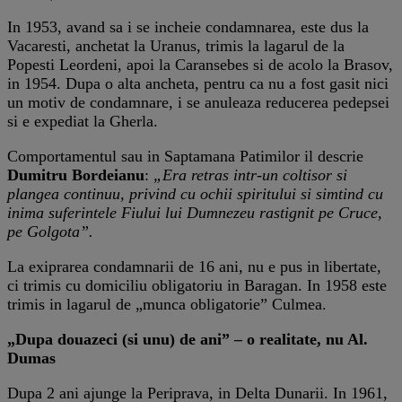
In 1953, avand sa i se incheie condamnarea, este dus la
Vacaresti, anchetat la Uranus, trimis la lagarul de la
Popesti Leordeni, apoi la Caransebes si de acolo la Brasov,
in 1954. Dupa o alta ancheta, pentru ca nu a fost gasit nici
un motiv de condamnare, i se anuleaza reducerea pedepsei
si e expediat la Gherla.
Comportamentul sau in Saptamana Patimilor il descrie
Dumitru Bordeianu
:
„Era retras intr-un coltisor si
plangea continuu, privind cu ochii spiritului si simtind cu
inima suferintele Fiului lui Dumnezeu rastignit pe Cruce,
pe Golgota”.
La exiprarea condamnarii de 16 ani, nu e pus in libertate,
ci trimis cu domiciliu obligatoriu in Baragan. In 1958 este
trimis in lagarul de „munca obligatorie” Culmea.
„Dupa douazeci (si unu) de ani” – o realitate, nu Al.
Dumas
Dupa 2 ani ajunge la Periprava, in Delta Dunarii. In 1961,