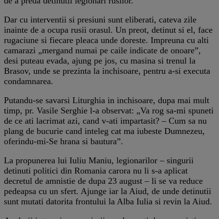
de a preda detinutii legionari rusilor.
Dar cu interventii si presiuni sunt eliberati, cateva zile
inainte de a ocupa rusii orasul. Un preot, detinut si el, face
rugaciune si fiecare pleaca unde doreste. Impreuna cu alti
camarazi „mergand numai pe caile indicate de onoare”,
desi puteau evada, ajung pe jos, cu masina si trenul la
Brasov, unde se prezinta la inchisoare, pentru a-si executa
condamnarea.
Putandu-se savarsi Liturghia in inchisoare, dupa mai mult
timp, pr. Vasile Serghie l-a observat: „Va rog sa-mi spuneti
de ce ati lacrimat azi, cand v-ati impartasit? – Cum sa nu
plang de bucurie cand inteleg cat ma iubeste Dumnezeu,
oferindu-mi-Se hrana si bautura”.
La propunerea lui Iuliu Maniu, legionarilor – singurii
detinuti politici din Romania carora nu li s-a aplicat
decretul de amnistie de dupa 23 august – li se va reduce
pedeapsa cu un sfert. Ajunge iar la Aiud, de unde detinutii
sunt mutati datorita frontului la Alba Iulia si revin la Aiud.