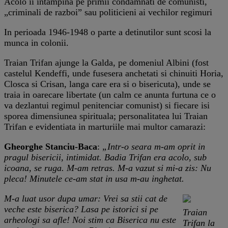
Acolo ii intampina pe primii condamnati de comunisti,
„criminali de razboi” sau politicieni ai vechilor regimuri
In perioada 1946-1948 o parte a detinutilor sunt scosi la
munca in colonii.
Traian Trifan ajunge la Galda, pe domeniul Albini (fost
castelul Kendeffi, unde fusesera anchetati si chinuiti Horia,
Closca si Crisan, langa care era si o bisericuta), unde se
traia in oarecare libertate (un calm ce anunta furtuna ce o
va dezlantui regimul penitenciar comunist) si fiecare isi
sporea dimensiunea spirituala; personalitatea lui Traian
Trifan e evidentiata in marturiile mai multor camarazi:
Gheorghe Stanciu-Baca
:
„Intr-o seara m-am oprit in
pragul bisericii, intimidat. Badia Trifan era acolo, sub
icoana, se ruga. M-am retras. M-a vazut si mi-a zis: Nu
pleca! Minutele ce-am stat in usa m-au inghetat.
M-a luat usor dupa umar: Vrei sa stii cat de
veche este biserica? Lasa pe istorici si pe
Traian
arheologi sa afle! Noi stim ca Biserica nu este
Trifan la