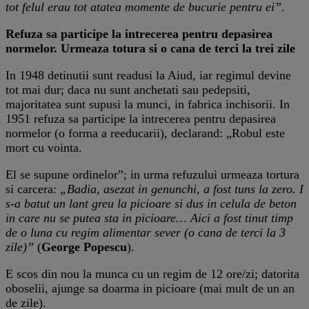
tot felul erau tot atatea momente de bucurie pentru ei”
.
Refuza sa participe la intrecerea pentru depasirea
normelor. Urmeaza totura si o cana de terci la trei zile
In 1948 detinutii sunt readusi la Aiud, iar regimul devine
tot mai dur; daca nu sunt anchetati sau pedepsiti,
majoritatea sunt supusi la munci, in fabrica inchisorii. In
1951 refuza sa participe la intrecerea pentru depasirea
normelor (o forma a reeducarii), declarand: „Robul este
mort cu vointa.
El se supune ordinelor”; in urma refuzului urmeaza tortura
si carcera:
„Badia, asezat in genunchi, a fost tuns la zero. I
s-a batut un lant greu la picioare si dus in celula de beton
in care nu se putea sta in picioare… Aici a fost tinut timp
de o luna cu regim alimentar sever (o cana de terci la 3
zile)”
(
George Popescu
).
E scos din nou la munca cu un regim de 12 ore/zi; datorita
oboselii, ajunge sa doarma in picioare (mai mult de un an
de zile).