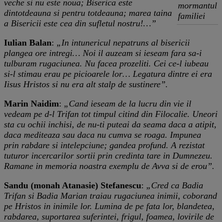
veche si nu este noua; Biserica este
mormantul
dintotdeauna si pentru totdeauna; marea taina
familiei
a Bisericii este cea din sufletul nostru!…”
Iulian Balan
:
„In intunericul nepatruns al bisericii
plangea ore intregi… Noi il auzeam si ieseam fara sa-i
tulburam rugaciunea. Nu facea prozeliti. Cei ce-l iubeau
si-l stimau erau pe picioarele lor… Legatura dintre ei era
Iisus Hristos si nu era alt stalp de sustinere”.
Marin Naidim
:
„Cand ieseam de la lucru din vie il
vedeam pe d-l Trifan tot timpul citind din Filocalie. Uneori
sta cu ochii inchisi, de nu-ti puteai da seama daca a atipit,
daca mediteaza sau daca nu cumva se roaga. Impunea
prin rabdare si intelepciune; gandea profund. A rezistat
tuturor incercarilor sortii prin credinta tare in Dumnezeu.
Ramane in memoria noastra exemplu de Avva si de erou”.
Sandu (monah Atanasie) Stefanescu
:
„Cred ca Badia
Trifan si Badia Marian traiau rugaciunea inimii, coborand
pe Hristos in inimile lor. Lumina de pe fata lor, blandetea,
rabdarea, suportarea suferintei, frigul, foamea, lovirile de