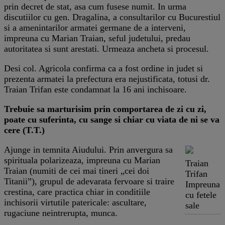
prin decret de stat, asa cum fusese numit. In urma
discutiilor cu gen. Dragalina, a consultarilor cu Bucurestiul
si a amenintarilor armatei germane de a interveni,
impreuna cu Marian Traian, seful judetului, predau
autoritatea si sunt arestati. Urmeaza ancheta si procesul.
Desi col. Agricola confirma ca a fost ordine in judet si
prezenta armatei la prefectura era nejustificata, totusi dr.
Traian Trifan este condamnat la 16 ani inchisoare.
Trebuie sa marturisim prin comportarea de zi cu zi,
poate cu suferinta, cu sange si chiar cu viata de ni se va
cere (T.T.)
Ajunge in temnita Aiudului. Prin anvergura sa
spirituala polarizeaza, impreuna cu Marian
Traian
Traian (numiti de cei mai tineri „cei doi
Trifan
Titanii”), grupul de adevarata fervoare si traire
Impreuna
crestina, care practica chiar in conditiile
cu fetele
inchisorii virtutile patericale: ascultare,
sale
rugaciune neintrerupta, munca.