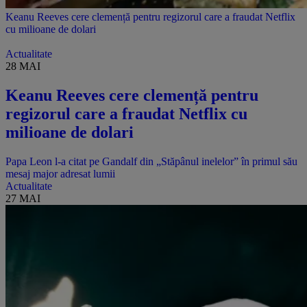
Keanu Reeves cere clemență pentru regizorul care a fraudat Netflix
cu milioane de dolari
Actualitate
28 MAI
Keanu Reeves cere clemență pentru
regizorul care a fraudat Netflix cu
milioane de dolari
Papa Leon l-a citat pe Gandalf din „Stăpânul inelelor” în primul său
mesaj major adresat lumii
Actualitate
27 MAI