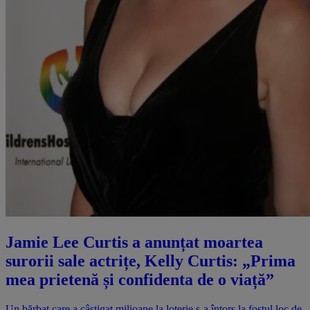
Jamie Lee Curtis a anunțat moartea
surorii sale actrițe, Kelly Curtis: „Prima
mea prietenă și confidenta de o viață”
Un bărbat care a câștigat milioane la loterie s-a întors la fostul loc de