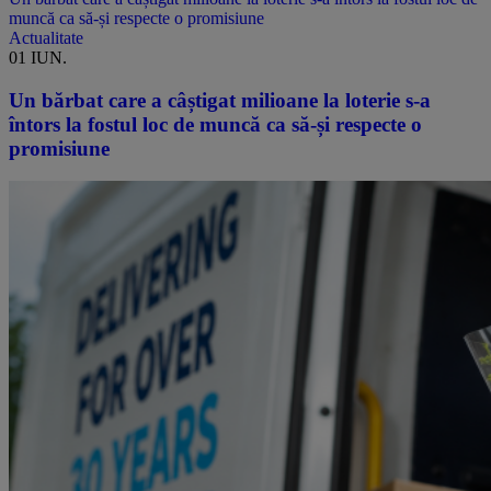
muncă ca să-și respecte o promisiune
Actualitate
01 IUN.
Un bărbat care a câștigat milioane la loterie s-a
întors la fostul loc de muncă ca să-și respecte o
promisiune