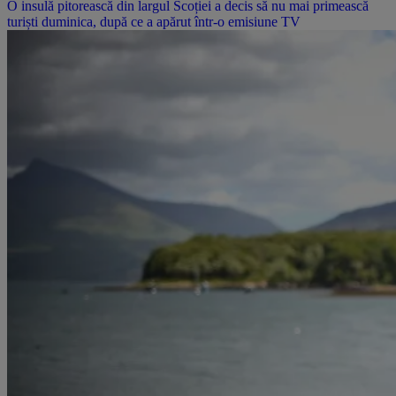
O insulă pitorească din largul Scoției a decis să nu mai primească
turiști duminica, după ce a apărut într-o emisiune TV