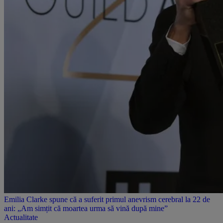
Emilia Clarke spune că a suferit primul anevrism cerebral la 22 de
ani: „Am simțit că moartea urma să vină după mine”
Actualitate