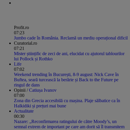
Profit.ro
07:23
Jumbo cade în România. Reclamă un mediu operațional dificil
Curatorial.ro
07:21
Mister științific de zeci de ani, elucidat cu ajutorul tablourilor
lui Pollock și Rothko
Life
07:02
Weekend trending în București, 8-9 august: Nick Cave în
Buftea, seară turcească la berărie și Back to the Future pe
ringul de dans
Opinii /
Catiușa Ivanov
07:00
Zona din Grecia accesibilă cu mașina. Plaje sălbatice ca în
Halkidiki și prețuri mai bune
Actualitate
00:30
Nazare: „Reconfirmarea ratingului de către Moody’s, un
semnal extrem de important pe care am dorit să îl transmitem