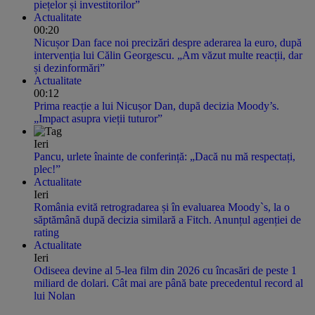
piețelor și investitorilor”
Actualitate
00:20
Nicușor Dan face noi precizări despre aderarea la euro, după
intervenția lui Călin Georgescu. „Am văzut multe reacții, dar
și dezinformări”
Actualitate
00:12
Prima reacție a lui Nicușor Dan, după decizia Moody’s.
„Impact asupra vieții tuturor”
Ieri
Pancu, urlete înainte de conferință: „Dacă nu mă respectați,
plec!”
Actualitate
Ieri
România evită retrogradarea și în evaluarea Moody`s, la o
săptămână după decizia similară a Fitch. Anunțul agenției de
rating
Actualitate
Ieri
Odiseea devine al 5-lea film din 2026 cu încasări de peste 1
miliard de dolari. Cât mai are până bate precedentul record al
lui Nolan